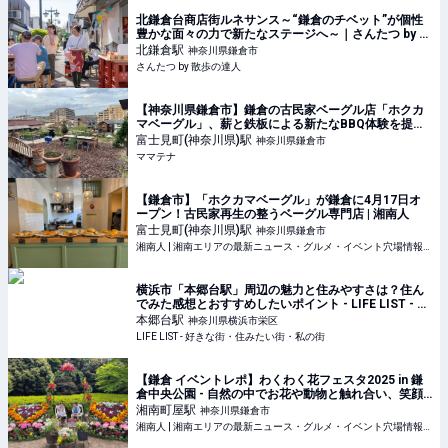
北鎌倉台商店街ルネサンス～“鎌倉のチベット”が個性
豊かな面々の力で新たなステージへ～｜さんたつ by 散
歩の達人
北鎌倉
駅
神奈川県鎌倉市
さんたつ by 散歩の達人
【神奈川県鎌倉市】鎌倉の古民家ベーグル店「ホクカ
マベーグル」、薪と鉄板による新たなBBQ体験を提供 |
ママテナ
富士見町(神奈川県)
駅
神奈川県鎌倉市
ママテナ
【鎌倉市】「ホクカマベーグル」が鎌倉に4月17日オ
ープン！古民家再生の整うベーグル専門店 | 湘南人
富士見町(神奈川県)
駅
神奈川県鎌倉市
湘南人 | 湘南エリアの最新ニュース・グルメ・イベント穴場情報満載！
横浜市「本郷台駅」周辺の魅力と住みやすさは？住ん
でみた感想とおすすめしたいポイント - LIFE LIST - 好
きな街・住みたい街・私の街
本郷台
駅
神奈川県横浜市栄区
LIFE LIST - 好きな街・住みたい街・私の街
【鎌倉 イベントレポ】わくわく花フェスタ2025 in 鎌
倉中央公園 - 自然の中でお花や動物と触れ合い、笑顔
溢れるイベント！ | 湘南人
湘南町屋
駅
神奈川県鎌倉市
湘南人 | 湘南エリアの最新ニュース・グルメ・イベント穴場情報満載！