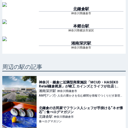
北鎌倉
駅
神奈川県鎌倉市
本郷台
駅
神奈川県横浜市栄区
湘南深沢
駅
神奈川県鎌倉市
周辺の駅の記事
神奈川・鎌倉に近隣型商業施設「MCUD・HASEKO
Retail鎌倉梶原」が竣工 カインズとライフが出店 |
AMP[アンプ] - 人生の豊かさを生む瞬間を情報でつく
湘南深沢
駅
神奈川県鎌倉市
りだす新世代向けビジネスメディア
AMP[アンプ] - 人生の豊かさを生む瞬間を情報でつくりだす新世代向けビジネスメディア
北鎌倉の古民家でフランス人シェフが手掛ける“ネオ懐
石” | 食べログマガジン
北鎌倉
駅
神奈川県鎌倉市
食べログマガジン