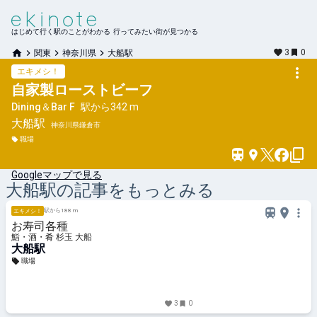
はじめて行く駅のことがわかる 行ってみたい街が見つかる
3
0
関東
神奈川県
大船駅
エキメシ！
自家製ローストビーフ
Dining＆Bar F
駅から
342 m
大船
駅
神奈川県鎌倉市
職場
Googleマップで見る
大船
駅の記事をもっとみる
駅から188 m
エキメシ！
お寿司各種
鮨・酒・肴 杉玉 大船
大船駅
職場
3
0