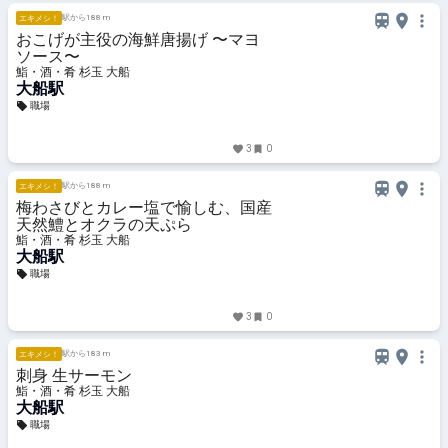
駅から188 m
エキメシ！
おこげが主役の海鮮唐揚げ 〜マヨ
ソース〜
鮨・酒・肴 杉玉 大船
大船駅
職場
3
0
駅から188 m
エキメシ！
梅わさびとカレー塩で愉しむ、国産
天然鱧とオクラの天ぷら
鮨・酒・肴 杉玉 大船
大船駅
職場
3
0
駅から183 m
エキメシ！
刺身 生サーモン
鮨・酒・肴 杉玉 大船
大船駅
職場