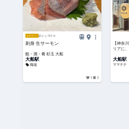
駅から183 m
エキメシ！
刺身 生サーモン
【神奈川
リアに、
鮨・酒・肴 杉玉 大船
大船」オ
大船駅
大船駅
ママテナ
職場
3
0