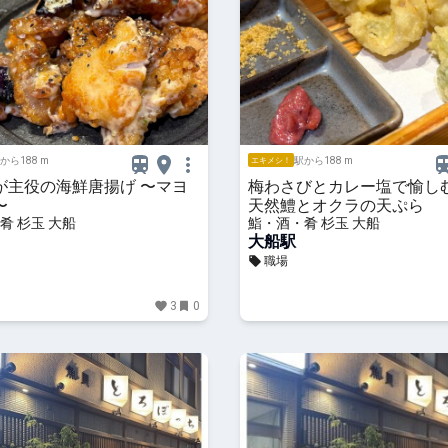
から188 m
駅から188 m
エキメシ！
が主役の海鮮唐揚げ 〜マヨ
梅わさびとカレー塩で愉し
〜
天然鱧とオクラの天ぷら
肴 杉玉 大船
鮨・酒・肴 杉玉 大船
大船駅
職場
3
0