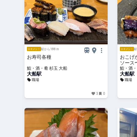
駅から188 m
駅
エキメシ！
エキメシ！
お寿司各種
おこげ
ソース
鮨・酒・肴 杉玉 大船
鮨・酒・
大船駅
大船駅
職場
職場
3
0