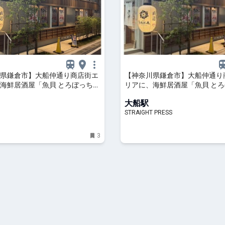
県鎌倉市】大船仲通り商店街エ
【神奈川県鎌倉市】大船仲通り
海鮮居酒屋「魚貝 とろぼっち
リアに、海鮮居酒屋「魚貝 と
ープン！ | ママテナ
大船」オープン！
大船駅
STRAIGHT PRESS
3