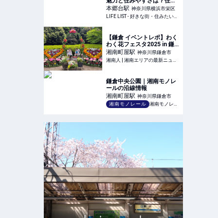
魅力と住みやすさは？住ん
でみた感想とおすすめした
本郷台
駅
神奈川県横浜市栄区
いポイント - LIFE LIST - 好
LIFE LIST - 好きな街・住みたい街・私の街
きな街・住みたい街・私の
街
【鎌倉 イベントレポ】わく
わく花フェスタ2025 in 鎌
倉中央公園 - 自然の中でお
湘南町屋
駅
神奈川県鎌倉市
花や動物と触れ合い、笑顔
湘南人 | 湘南エリアの最新ニュース・グルメ・イベント穴場情報満載！
溢れるイベント！ | 湘南人
鎌倉中央公園｜湘南モノレ
ールの沿線情報
湘南町屋
駅
神奈川県鎌倉市
湘南モノレール
湘南モノレール株式会社