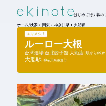
はじめて行く駅の
ホーム/検索
関東
神奈川県
大船駅
エキメシ！
ルーロー大根
台湾酒場 台北餃子館 大船店
駅から
69 m
大船
駅
神奈川県鎌倉市