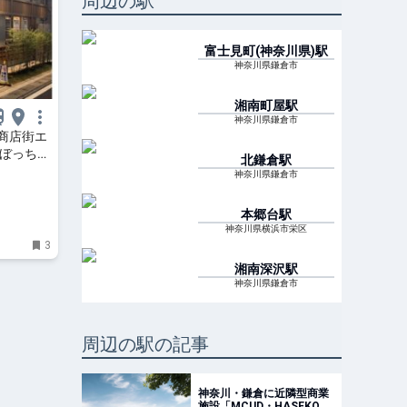
周辺の駅
富士見町(神奈川県)
駅
神奈川県鎌倉市
湘南町屋
駅
神奈川県鎌倉市
商店街エ
ろぼっち
北鎌倉
駅
神奈川県鎌倉市
本郷台
駅
神奈川県横浜市栄区
3
湘南深沢
駅
神奈川県鎌倉市
周辺の駅の記事
神奈川・鎌倉に近隣型商業
施設「MCUD・HASEKO