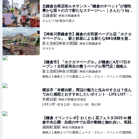
北鎌倉台商店街ルネサンス～“鎌倉のチベット”が個性
豊かな面々の力で新たなステージへ～｜さんたつ by 散
歩の達人
北鎌倉
駅
神奈川県鎌倉市
さんたつ by 散歩の達人
【神奈川県鎌倉市】鎌倉の古民家ベーグル店「ホクカ
マベーグル」、薪と鉄板による新たなBBQ体験を提供 |
ママテナ
富士見町(神奈川県)
駅
神奈川県鎌倉市
ママテナ
【鎌倉市】「ホクカマベーグル」が鎌倉に4月17日オ
ープン！古民家再生の整うベーグル専門店 | 湘南人
富士見町(神奈川県)
駅
神奈川県鎌倉市
湘南人 | 湘南エリアの最新ニュース・グルメ・イベント穴場情報満載！
横浜市「本郷台駅」周辺の魅力と住みやすさは？住ん
でみた感想とおすすめしたいポイント - LIFE LIST - 好
きな街・住みたい街・私の街
本郷台
駅
神奈川県横浜市栄区
LIFE LIST - 好きな街・住みたい街・私の街
【鎌倉 イベントレポ】わくわく花フェスタ2025 in 鎌
倉中央公園 - 自然の中でお花や動物と触れ合い、笑顔
溢れるイベント！ | 湘南人
湘南町屋
駅
神奈川県鎌倉市
湘南人 | 湘南エリアの最新ニュース・グルメ・イベント穴場情報満載！