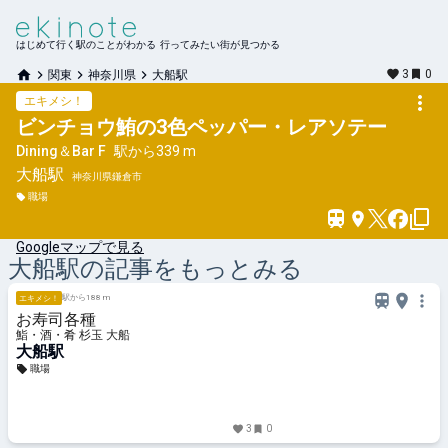
はじめて行く駅のことがわかる 行ってみたい街が見つかる
3
0
関東
神奈川県
大船駅
エキメシ！
ビンチョウ鮪の3色ペッパー・レアソテー
Dining＆Bar F
駅から
339 m
大船
駅
神奈川県鎌倉市
職場
Googleマップで見る
大船
駅の記事をもっとみる
駅から188 m
エキメシ！
お寿司各種
鮨・酒・肴 杉玉 大船
大船駅
職場
3
0