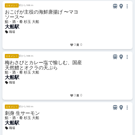
駅から188 m
エキメシ！
おこげが主役の海鮮唐揚げ 〜マヨ
ソース〜
鮨・酒・肴 杉玉 大船
大船駅
職場
3
0
駅から188 m
エキメシ！
梅わさびとカレー塩で愉しむ、国産
天然鱧とオクラの天ぷら
鮨・酒・肴 杉玉 大船
大船駅
職場
3
0
駅から183 m
エキメシ！
刺身 生サーモン
鮨・酒・肴 杉玉 大船
大船駅
職場