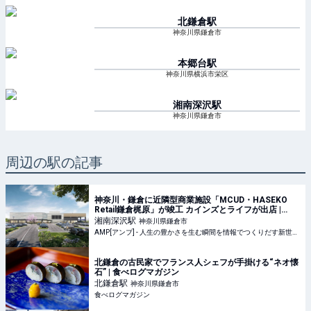
北鎌倉
駅
神奈川県鎌倉市
本郷台
駅
神奈川県横浜市栄区
湘南深沢
駅
神奈川県鎌倉市
周辺の駅の記事
神奈川・鎌倉に近隣型商業施設「MCUD・HASEKO
Retail鎌倉梶原」が竣工 カインズとライフが出店 |
AMP[アンプ] - 人生の豊かさを生む瞬間を情報でつく
湘南深沢
駅
神奈川県鎌倉市
りだす新世代向けビジネスメディア
AMP[アンプ] - 人生の豊かさを生む瞬間を情報でつくりだす新世代向けビジネスメディア
北鎌倉の古民家でフランス人シェフが手掛ける“ネオ懐
石” | 食べログマガジン
北鎌倉
駅
神奈川県鎌倉市
食べログマガジン