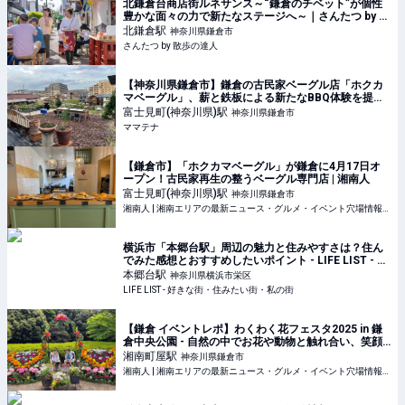
北鎌倉台商店街ルネサンス～“鎌倉のチベット”が個性
豊かな面々の力で新たなステージへ～｜さんたつ by 散
歩の達人
北鎌倉
駅
神奈川県鎌倉市
さんたつ by 散歩の達人
【神奈川県鎌倉市】鎌倉の古民家ベーグル店「ホクカ
マベーグル」、薪と鉄板による新たなBBQ体験を提供 |
ママテナ
富士見町(神奈川県)
駅
神奈川県鎌倉市
ママテナ
【鎌倉市】「ホクカマベーグル」が鎌倉に4月17日オ
ープン！古民家再生の整うベーグル専門店 | 湘南人
富士見町(神奈川県)
駅
神奈川県鎌倉市
湘南人 | 湘南エリアの最新ニュース・グルメ・イベント穴場情報満載！
横浜市「本郷台駅」周辺の魅力と住みやすさは？住ん
でみた感想とおすすめしたいポイント - LIFE LIST - 好
きな街・住みたい街・私の街
本郷台
駅
神奈川県横浜市栄区
LIFE LIST - 好きな街・住みたい街・私の街
【鎌倉 イベントレポ】わくわく花フェスタ2025 in 鎌
倉中央公園 - 自然の中でお花や動物と触れ合い、笑顔
溢れるイベント！ | 湘南人
湘南町屋
駅
神奈川県鎌倉市
湘南人 | 湘南エリアの最新ニュース・グルメ・イベント穴場情報満載！