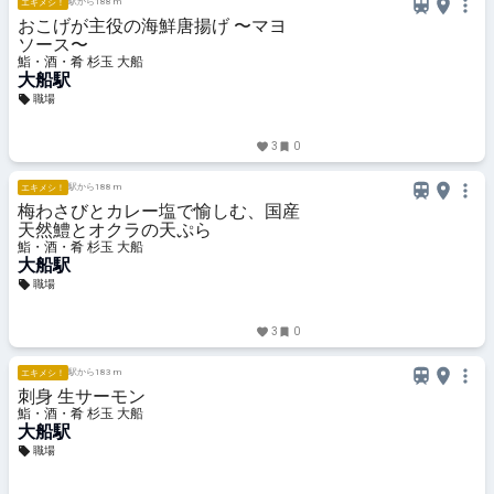
駅から188 m
エキメシ！
おこげが主役の海鮮唐揚げ 〜マヨ
ソース〜
鮨・酒・肴 杉玉 大船
大船駅
職場
3
0
駅から188 m
エキメシ！
梅わさびとカレー塩で愉しむ、国産
天然鱧とオクラの天ぷら
鮨・酒・肴 杉玉 大船
大船駅
職場
3
0
駅から183 m
エキメシ！
刺身 生サーモン
鮨・酒・肴 杉玉 大船
大船駅
職場