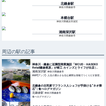
北鎌倉
駅
神奈川県鎌倉市
本郷台
駅
神奈川県横浜市栄区
湘南深沢
駅
神奈川県鎌倉市
周辺の駅の記事
神奈川・鎌倉に近隣型商業施設「MCUD・HASEKO
Retail鎌倉梶原」が竣工 カインズとライフが出店 |
AMP[アンプ] - 人生の豊かさを生む瞬間を情報でつく
湘南深沢
駅
神奈川県鎌倉市
りだす新世代向けビジネスメディア
AMP[アンプ] - 人生の豊かさを生む瞬間を情報でつくりだす新世代向けビジネスメディア
北鎌倉の古民家でフランス人シェフが手掛ける“ネオ懐
石” | 食べログマガジン
北鎌倉
駅
神奈川県鎌倉市
食べログマガジン