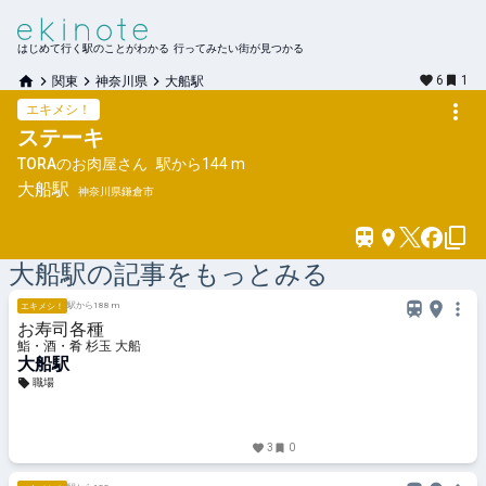
はじめて行く駅のことがわかる 行ってみたい街が見つかる
6
1
関東
神奈川県
大船駅
エキメシ！
ステーキ
TORAのお肉屋さん
駅から
144 m
大船
駅
神奈川県鎌倉市
大船
駅の記事をもっとみる
駅から188 m
エキメシ！
お寿司各種
鮨・酒・肴 杉玉 大船
大船駅
職場
3
0