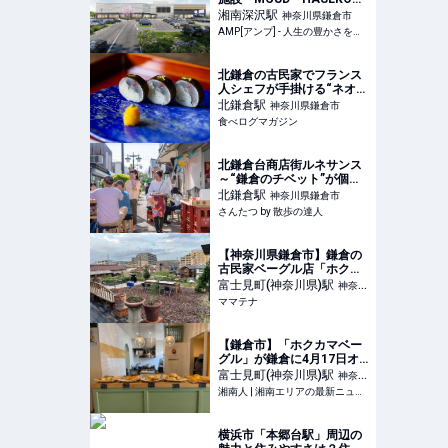
Retail鎌倉梶原」が竣工 カ
湘南深沢
駅
神奈川県鎌倉市
インズとライフが出店 |
AMP[アンプ] - 人生の豊かさを生む瞬間を情報でつくりだす新世代向けビジネスメディア
AMP[アンプ] - 人生の豊か
さを生む瞬間を情報でつく
りだす新世代向けビジネス
北鎌倉の古民家でフランス
メディア
人シェフが手掛ける“ネオ懐
石” | 食べログマガジン
北鎌倉
駅
神奈川県鎌倉市
食べログマガジン
北鎌倉台商店街ルネサンス
～“鎌倉のチベット”が個性
豊かな面々の力で新たなス
北鎌倉
駅
神奈川県鎌倉市
テージへ～｜さんたつ by
さんたつ by 散歩の達人
散歩の達人
【神奈川県鎌倉市】鎌倉の
古民家ベーグル店「ホクカ
マベーグル」、薪と鉄板に
富士見町(神奈川県)
駅
神奈川
よる新たなBBQ体験を提供
ママテナ
県鎌倉市
| ママテナ
【鎌倉市】「ホクカマベー
グル」が鎌倉に4月17日オ
ープン！古民家再生の整う
富士見町(神奈川県)
駅
神奈川
ベーグル専門店 | 湘南人
湘南人 | 湘南エリアの最新ニュース・グルメ・イベント穴場情報満載！
県鎌倉市
横浜市「本郷台駅」周辺の