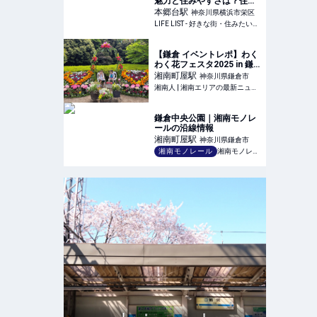
魅力と住みやすさは？住ん
でみた感想とおすすめした
本郷台
駅
神奈川県横浜市栄区
いポイント - LIFE LIST - 好
LIFE LIST - 好きな街・住みたい街・私の街
きな街・住みたい街・私の
街
【鎌倉 イベントレポ】わく
わく花フェスタ2025 in 鎌
倉中央公園 - 自然の中でお
湘南町屋
駅
神奈川県鎌倉市
花や動物と触れ合い、笑顔
湘南人 | 湘南エリアの最新ニュース・グルメ・イベント穴場情報満載！
溢れるイベント！ | 湘南人
鎌倉中央公園｜湘南モノレ
ールの沿線情報
湘南町屋
駅
神奈川県鎌倉市
湘南モノレール
湘南モノレール株式会社