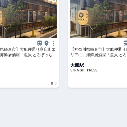
県鎌倉市】大船仲通り商店街エ
【神奈川県鎌倉市】大船仲通り
海鮮居酒屋「魚貝 とろぼっち
リアに、海鮮居酒屋「魚貝 と
ープン！ | ママテナ
大船」オープン！
大船駅
STRAIGHT PRESS
3