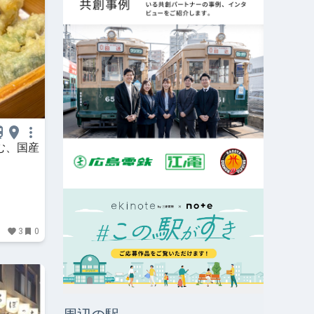
む、国産
3
0