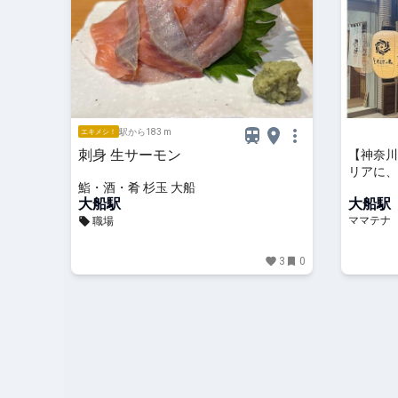
駅から183 m
エキメシ！
刺身 生サーモン
【神奈川
リアに、
鮨・酒・肴 杉玉 大船
大船」オ
大船駅
大船駅
ママテナ
職場
3
0