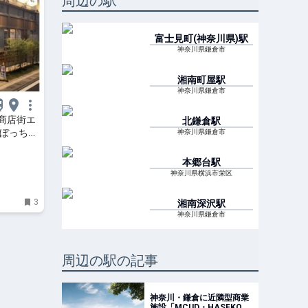
周辺の駅
富士見町(神奈川県)
駅
神奈川県鎌倉市
湘南町屋
駅
神奈川県鎌倉市
商店街エ
北鎌倉
駅
ろぼっち
神奈川県鎌倉市
本郷台
駅
神奈川県横浜市栄区
3
湘南深沢
駅
神奈川県鎌倉市
周辺の駅の記事
神奈川・鎌倉に近隣型商業
施設「MCUD・HASEKO