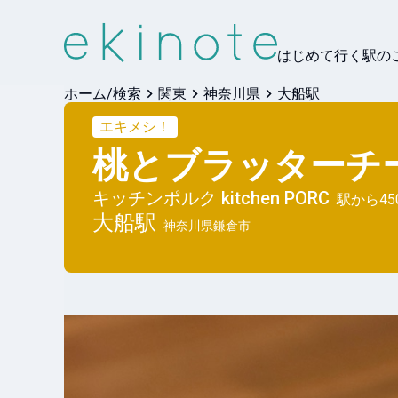
はじめて行く駅の
ホーム/検索
関東
神奈川県
大船駅
エキメシ！
桃とブラッターチ
キッチンポルク kitchen PORC
駅から
45
大船
駅
神奈川県鎌倉市