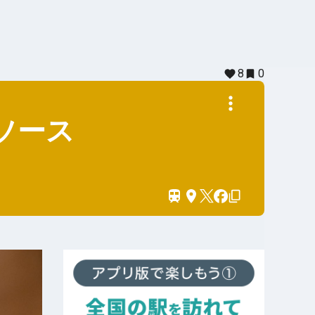
8
0
ソース