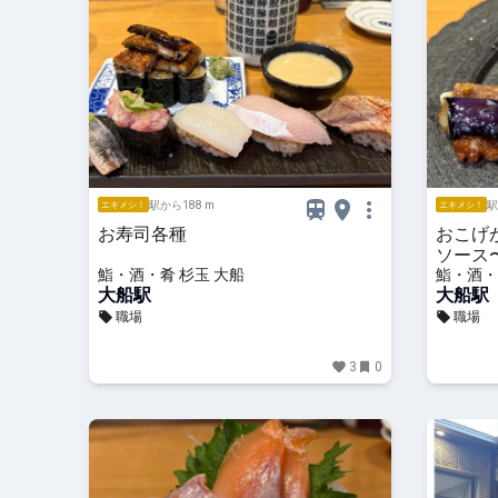
駅から188 m
駅
エキメシ！
エキメシ！
お寿司各種
おこげ
ソース
鮨・酒・肴 杉玉 大船
鮨・酒・
大船駅
大船駅
職場
職場
3
0