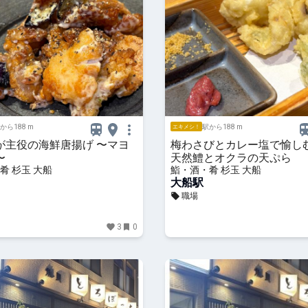
から188 m
駅から188 m
エキメシ！
が主役の海鮮唐揚げ 〜マヨ
梅わさびとカレー塩で愉し
〜
天然鱧とオクラの天ぷら
肴 杉玉 大船
鮨・酒・肴 杉玉 大船
大船駅
職場
3
0