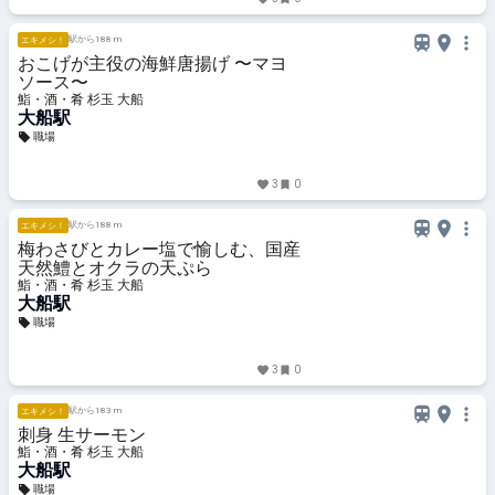
駅から188 m
エキメシ！
おこげが主役の海鮮唐揚げ 〜マヨ
ソース〜
鮨・酒・肴 杉玉 大船
大船駅
職場
3
0
駅から188 m
エキメシ！
梅わさびとカレー塩で愉しむ、国産
天然鱧とオクラの天ぷら
鮨・酒・肴 杉玉 大船
大船駅
職場
3
0
駅から183 m
エキメシ！
刺身 生サーモン
鮨・酒・肴 杉玉 大船
大船駅
職場