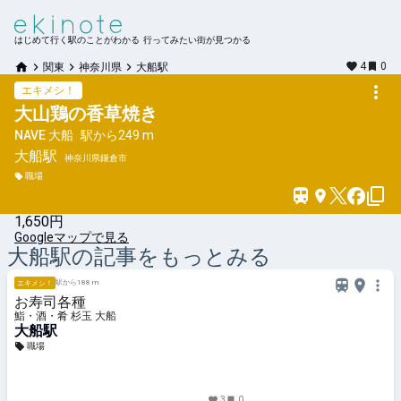
はじめて行く駅のことがわかる 行ってみたい街が見つかる
4
0
関東
神奈川県
大船駅
エキメシ！
大山鶏の香草焼き
NAVE 大船
駅から
249 m
大船
駅
神奈川県鎌倉市
職場
1,650円
Googleマップで見る
大船
駅の記事をもっとみる
駅から188 m
エキメシ！
お寿司各種
鮨・酒・肴 杉玉 大船
大船駅
職場
3
0