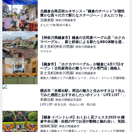
北鎌倉台商店街ルネサンス～“鎌倉のチベット”が個性
豊かな面々の力で新たなステージへ～｜さんたつ by 散
歩の達人
北鎌倉
駅
神奈川県鎌倉市
さんたつ by 散歩の達人
【神奈川県鎌倉市】鎌倉の古民家ベーグル店「ホクカ
マベーグル」、薪と鉄板による新たなBBQ体験を提供 |
ママテナ
富士見町(神奈川県)
駅
神奈川県鎌倉市
ママテナ
【鎌倉市】「ホクカマベーグル」が鎌倉に4月17日オ
ープン！古民家再生の整うベーグル専門店 | 湘南人
富士見町(神奈川県)
駅
神奈川県鎌倉市
湘南人 | 湘南エリアの最新ニュース・グルメ・イベント穴場情報満載！
横浜市「本郷台駅」周辺の魅力と住みやすさは？住ん
でみた感想とおすすめしたいポイント - LIFE LIST - 好
きな街・住みたい街・私の街
本郷台
駅
神奈川県横浜市栄区
LIFE LIST - 好きな街・住みたい街・私の街
【鎌倉 イベントレポ】わくわく花フェスタ2025 in 鎌
倉中央公園 - 自然の中でお花や動物と触れ合い、笑顔
溢れるイベント！ | 湘南人
湘南町屋
駅
神奈川県鎌倉市
湘南人 | 湘南エリアの最新ニュース・グルメ・イベント穴場情報満載！