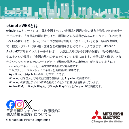
ekinote WEBとは
ekinote（エキノート）は、日本全国すべての鉄道駅と周辺の街の魅力を発見できる無料サ
ービスです。「今度あの駅に行くけど、周辺にどんな場所があるんだろう？」「いつも使
っている駅だけど、もっとディープな情報が知りたいな！」というとき、駅名で検索し
て、観光・グルメ・買い物・交通などの情報をまとめてチェックできます。iPhone /
Androidアプリをインストールすれば、「お気に入りの駅や記事の保存」「駅や街の魅力
やエキメシの投稿」「全国の駅へのチェックイン」も楽しめます。全国の駅と街で、あな
たをワクワクさせるセレンディピティ（素敵な偶然との出逢い）がありますように！
「ekinote／エキノート」は三菱電機株式会社の登録商標です。
「エキガタリ」「エキメシ」「エキ活」は商標登録出願中です。
「App Store」はApple Inc.のサービスマークです。
「iPhone」は米国およびその他の国で登録されたApple Inc.の商標です。
「iPhone」の商標はアイホン株式会社のライセンスに基づき使用されています。
「Android
TM
」「Google PlayおよびGoogle Playロゴ」はGoogle LLCの商標です。
三菱電機
ウェブサイト利用規約
個人情報保護方針について
© Mitsubishi Electric Corporation