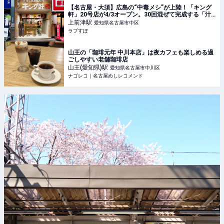
【名古屋・大須】広島の“中毒メシ”が上陸！「キング
軒」20号店が4/3オープン。30回混ぜて完成する「汁
なし担担麺」のシビれる旨さを体感せよ！ - ラブすぽ
上前津
駅
愛知県名古屋市中区
ラブすぽ
山王の「珈琲元年 中川本店」は夜カフェも楽しめる過
ごしやすい老舗珈琲店
山王(愛知県)
駅
愛知県名古屋市中川区
ナゴレコ｜名古屋めしレコメンド