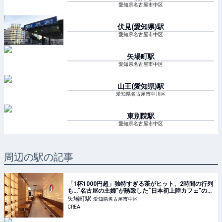
愛知県名古屋市中区
伏見(愛知県)
駅
愛知県名古屋市中区
矢場町
駅
愛知県名古屋市中区
山王(愛知県)
駅
愛知県名古屋市中川区
東別院
駅
愛知県名古屋市中区
周辺の駅の記事
「1杯1000円超」独特すぎる茶がヒット、2時間の行列
も…“名古屋の主婦”が誘致した“日本初上陸カフェ”の正
体
矢場町
駅
愛知県名古屋市中区
CREA