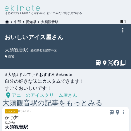
はじめて行く駅のことがわかる 行ってみたい街が見つかる
1
中部
愛知県
大須観音駅
おいしいアイス屋さん
大須観音
駅
愛知県名古屋市中区
自宅
#大須
#ドルファミおすすめ
#ekinote
自分の好きな味にカスタムできます！

すごくおいしいです！
アニーのアイスクリーム屋さん
大須観音
駅の記事をもっとみる
駅から319 m
エキメシ！
かつ丼
たから
大須観音駅