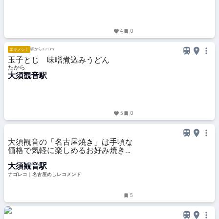
4
0
駅から331 m
エキメシ！
玉子とじ 味噌煮込みうどん
たから
大須観音駅
5
0
大須観音の「名古屋焼き」は手頃な
価格で気軽に楽しめるお好み焼き専
門店
大須観音駅
ナゴレコ｜名古屋めしレコメンド
5