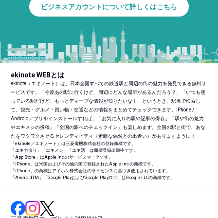
ビジネスアカウントについて詳しくはこちら
ekinote WEBとは
ekinote（エキノート）は、日本全国すべての鉄道駅と周辺の街の魅力を発見できる無料サ
ービスです。「今度あの駅に行くけど、周辺にどんな場所があるんだろう？」「いつも使
っている駅だけど、もっとディープな情報が知りたいな！」というとき、駅名で検索し
て、観光・グルメ・買い物・交通などの情報をまとめてチェックできます。iPhone /
Androidアプリをインストールすれば、「お気に入りの駅や記事の保存」「駅や街の魅力
やエキメシの投稿」「全国の駅へのチェックイン」も楽しめます。全国の駅と街で、あな
たをワクワクさせるセレンディピティ（素敵な偶然との出逢い）がありますように！
「ekinote／エキノート」は三菱電機株式会社の登録商標です。
「エキガタリ」「エキメシ」「エキ活」は商標登録出願中です。
「App Store」はApple Inc.のサービスマークです。
「iPhone」は米国およびその他の国で登録されたApple Inc.の商標です。
「iPhone」の商標はアイホン株式会社のライセンスに基づき使用されています。
「Android
TM
」「Google PlayおよびGoogle Playロゴ」はGoogle LLCの商標です。