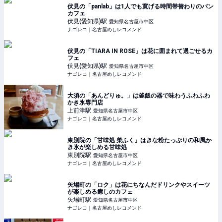
伏見の「panlab」は1人でも寛げる時間帯替わりのパン
カフェ
伏見(愛知県)
駅
愛知県名古屋市中区
ナゴレコ｜名古屋めしレコメンド
伏見の「TIARA IN ROSE」は花に囲まれて過ごせるカ
フェ
伏見(愛知県)
駅
愛知県名古屋市中区
ナゴレコ｜名古屋めしレコメンド
大須の「あんどりゅ。」は釜飯の器で味わうふわふわ
かき氷専門店
上前津
駅
愛知県名古屋市中区
ナゴレコ｜名古屋めしレコメンド
東別院の「甘味処 柴ふく」はきな粉たっぷりの和風か
き氷が楽しめる甘味処
東別院
駅
愛知県名古屋市中区
ナゴレコ｜名古屋めしレコメンド
矢場町の「ロク」は花にちなんだドリンクやスイーツ
が楽しめる癒しのカフェ
矢場町
駅
愛知県名古屋市中区
ナゴレコ｜名古屋めしレコメンド