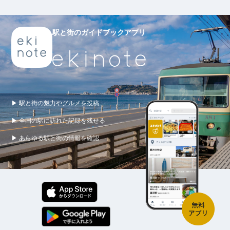
駅と街のガイドブックアプリ
▶ 駅と街の魅力やグルメを投稿
▶ 全国の駅に訪れた記録を残せる
▶ あらゆる駅と街の情報を確認