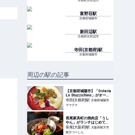
京都府京田辺市
富野荘
駅
京都府城陽市
新田辺
駅
京都府京田辺市
寺田(京都府)
駅
京都府城陽市
周辺の駅の記事
【京都府城陽市】「Osteria
Lo Stuzzichino」がオープ
ン！旬の地元食材を使った
寺田(京都府)
駅
京都府城陽市
イタリアンを味わおう | マ
ママテナ
マテナ
長尾家具町の焼肉店「うし
やん」がランチはじめてる
- 枚方つーしん
長尾(大阪府)
駅
大阪府枚方市
枚方つーしん