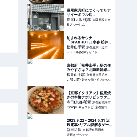
長尾家具町につくってたア
サイーボウル店
「Rainbowl」がオープンし
長尾(大阪府)
駅
大阪府枚方市
てる - 枚方つーしん
枚方つーしん
泊まれるサウナ
「SPA&HOTEL水春 松井山
手」は関西サウナ旅の聖地 |
松井山手
駅
京都府京田辺市
京都府 | トラベルjp 旅行ガ
トラベルjp 旅行ガイド
イド
京都府「松井山手」駅の住
みやすさは？北陸新幹線新
駅設置予定の松井山手駅周
松井山手
駅
京都府京田辺市
辺の魅力を紹介 - LIFE LIST
LIFE LIST - 好きな街・住みたい街・私の街
- 好きな街・住みたい街・
私の街
【京都イタリアン】薪窯焼
きの本格ナポリピッツァ絶
品☆住宅街の超穴場「イル
寺田(京都府)
駅
京都府城陽市
フィーコ」
Kyotopi [キョウトピ] 京都情報・観光・旅行・グルメ
2023.9.22～2024.5.31 近
鉄電車×リアル謎解きゲーム
開催『ナゾだらけの列車
新田辺
駅
京都府京田辺市
旅』
謎解きゼペッツ