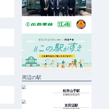
周辺の駅
松井山手
駅
京都府京田辺市
京田辺
駅