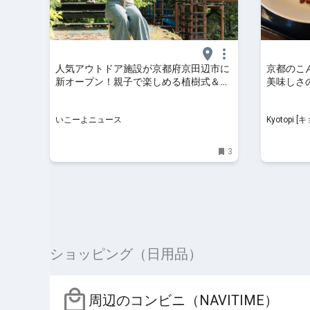
人気アウトドア施設が京都府京田辺市に
京都のこ
新オープン！親子で楽しめる植樹式＆ピ
美味しさ
ザ作りも
「マンカ
いこーよニュース
Kyotopi [キョウトピ]
ルメ
3
ショッピング（日用品）
周辺のコンビニ（NAVITIME）