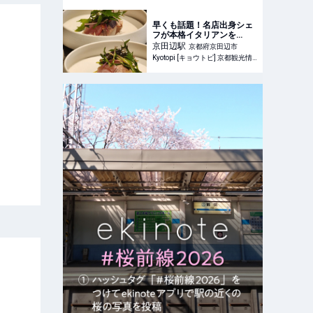
早くも話題！名店出身シェ
フが本格イタリアンを
OPEN「DEMETER's
京田辺
駅
京都府京田辺市
Table」【京田辺】
Kyotopi [キョウトピ] 京都観光情報・旅行・グルメ