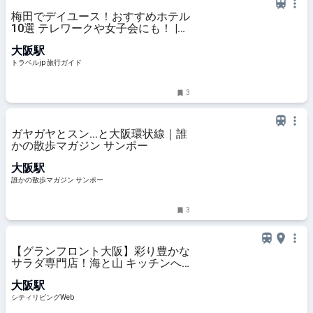
梅田でデイユース！おすすめホテル
10選 テレワークや女子会にも！ |
トラベルjp 旅行ガイド
大阪駅
トラベルjp 旅行ガイド
3
ガヤガヤとスン...と大阪環状線｜誰
かの散歩マガジン サンポー
大阪駅
誰かの散歩マガジン サンポー
3
【グランフロント大阪】彩り豊かな
サラダ専門店！海と山 キッチンへ
行ってきました！｜シティリビング
大阪駅
Web
シティリビングWeb