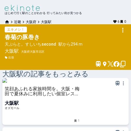
はじめて行く駅のことがわかる 行ってみたい街が見つかる
6
0
近畿
大阪府
大阪駅
エキメシ！
春菊の豚巻き
天ぷらと。すしいちsecond
駅から
294 m
大阪
駅
大阪府大阪市北区
出張
大阪
駅の記事をもっとみる
笑顔あふれる家族時間を。大阪・梅
田で夏休みに利用したい個室レスト
ラン7選 - OZmall
大阪駅
オズモール
1