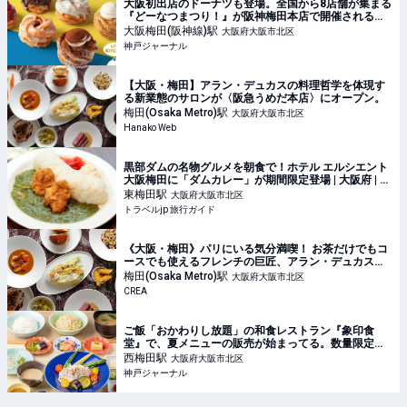
大阪初出店のドーナツも登場。全国から8店舗が集まる
『どーなつまつり！』が阪神梅田本店で開催されるみ
たい | 神戸ジャーナル
大阪梅田(阪神線)
駅
大阪府大阪市北区
神戸ジャーナル
【大阪・梅田】アラン・デュカスの料理哲学を体現す
る新業態のサロンが〈阪急うめだ本店〉にオープン。
梅田(Osaka Metro)
駅
大阪府大阪市北区
Hanako Web
黒部ダムの名物グルメを朝食で！ホテル エルシエント
大阪梅田に「ダムカレー」が期間限定登場 | 大阪府 | ト
ラベルjp 旅行ガイド
東梅田
駅
大阪府大阪市北区
トラベルjp 旅行ガイド
《大阪・梅田》パリにいる気分満喫！ お茶だけでもコ
ースでも使えるフレンチの巨匠、アラン・デュカス氏
の美しすぎるサロン
梅田(Osaka Metro)
駅
大阪府大阪市北区
CREA
ご飯「おかわりし放題」の和食レストラン『象印食
堂』で、夏メニューの販売が始まってる。数量限定の
ランチなど | 神戸ジャーナル
西梅田
駅
大阪府大阪市北区
神戸ジャーナル