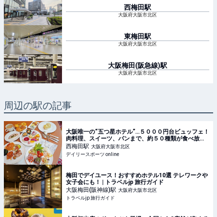
西梅田
駅
大阪府大阪市北区
東梅田
駅
大阪府大阪市北区
大阪梅田(阪急線)
駅
大阪府大阪市北区
周辺の駅の記事
大阪唯一の“五つ星ホテル”…５０００円台ビュッフェ！
肉料理、スイーツ、パンまで、約５０種類が食べ放題/
デイリースポーツ online
西梅田
駅
大阪府大阪市北区
デイリースポーツ online
梅田でデイユース！おすすめホテル10選 テレワークや
女子会にも！ | トラベルjp 旅行ガイド
大阪梅田(阪神線)
駅
大阪府大阪市北区
トラベルjp 旅行ガイド