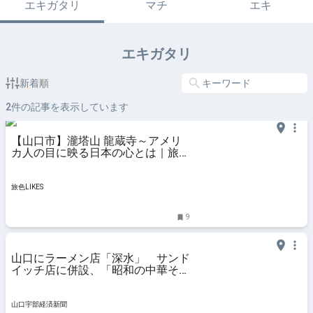
エキガタリ
マチ
エキ
エキガタリ
新着順
2
件の記事を表示しています
【山口市】瀧塔山 龍蔵寺～アメリ
カ人の目に映る日本の心とは｜旅色
LIKES
旅色LIKES
9
山口にラーメン店「深水」 サンド
イッチ店に併設、「昭和の中華そ
ば」提供
山口宇部経済新聞