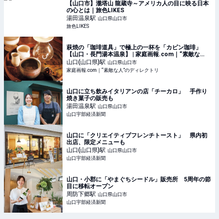
【山口市】瀧塔山 龍蔵寺～アメリカ人の目に映る日本
の心とは｜旅色LIKES
湯田温泉
駅
山口県山口市
旅色LIKES
萩焼の「珈琲道具」で極上の一杯を「カピン珈琲」
【山口・長門湯本温泉】 | 家庭画報.com｜“素敵な
人”のディレクトリ
山口(山口県)
駅
山口県山口市
家庭画報.com｜“素敵な人”のディレクトリ
山口に立ち飲みイタリアンの店「チーカロ」 手作り
焼き菓子の販売も
湯田温泉
駅
山口県山口市
山口宇部経済新聞
山口に「クリエイティブフレンチトースト」 県内初
出店、限定メニューも
山口(山口県)
駅
山口県山口市
山口宇部経済新聞
山口・小郡に「やまぐちシードル」販売所 5周年の節
目に移転オープン
周防下郷
駅
山口県山口市
山口宇部経済新聞