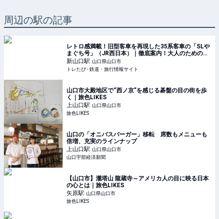
周辺の駅の記事
レトロ感満載！旧型客車を再現した35系客車の「SLや
まぐち号」（JR西日本）｜徹底案内！大人のための観
光列車 | トレたび - 鉄道・旅行情報サイト
新山口
駅
山口県山口市
トレたび - 鉄道・旅行情報サイト
山口市大殿地区で“西ノ京”を感じる碁盤の目の街を歩
く｜旅色LIKES
上山口
駅
山口県山口市
旅色LIKES
山口の「オニバスバーガー」移転 席数もメニューも
倍増、充実のラインナップ
上山口
駅
山口県山口市
山口宇部経済新聞
【山口市】瀧塔山 龍蔵寺～アメリカ人の目に映る日本
の心とは｜旅色LIKES
矢原
駅
山口県山口市
旅色LIKES