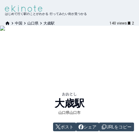
はじめて行く駅のことがわかる 行ってみたい街が見つかる
中国
山口県
大歳駅
140
views
2
おおとし
大歳
駅
山口県山口市
ポスト
シェア
URLをコピー