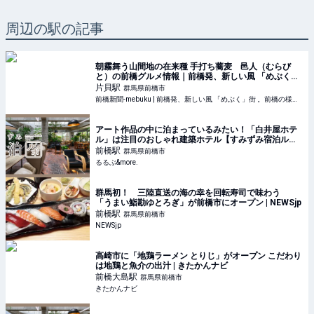
周辺の駅の記事
朝霧舞う山間地の在来種 手打ち蕎麦 邑人（むらび
と）の前橋グルメ情報｜前橋発、新しい風 「めぶく」
街 。前橋の様々な話題を取り扱う前橋新聞-mebukuで
片貝
駅
群馬県前橋市
す。
前橋新聞-mebuku | 前橋発、新しい風 「めぶく」街 。前橋の様々な話題を取り扱います。
アート作品の中に泊まっているみたい！「白井屋ホテ
ル」は注目のおしゃれ建築ホテル【すみずみ宿泊ル
ポ】｜るるぶ&more.
前橋
駅
群馬県前橋市
るるぶ&more.
群馬初！ 三陸直送の海の幸を回転寿司で味わう
「うまい鮨勘ゆとろぎ」が前橋市にオープン | NEWSjp
前橋
駅
群馬県前橋市
NEWSjp
高崎市に「地鶏ラーメン とりじ」がオープン こだわり
は地鶏と魚介の出汁 | きたかんナビ
前橋大島
駅
群馬県前橋市
きたかんナビ