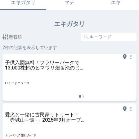
エキガタリ
マチ
エキ
エキガタリ
新着順
2
件の記事を表示しています
子供入園無料！フラワーパークで
13,000株超のヒマワリ畑＆泡のじ
ゃぶじゃぶ池を満喫
いこーよニュース
2
愛犬と一緒に古民家リトリート！
「赤城山 - 懐 -」2025年9月オープ
ン | 群馬県 | トラベルjp 旅行ガイド
トラベルjp 旅行ガイド