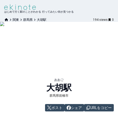
はじめて行く駅のことがわかる 行ってみたい街が見つかる
関東
群馬県
大胡駅
194
views
0
おおご
大胡
駅
群馬県前橋市
ポスト
シェア
URLをコピー