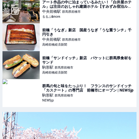
アート作品の中に泊まっているみたい！「白井屋ホテ
ル」は注目のおしゃれ建築ホテル【すみずみ宿泊ル
ポ】｜るるぶ&more.
中央前橋
駅
群馬県前橋市
るるぶ&more.
前橋「うなぎ」新店 国産うなぎ「うな重ランチ」千
円引き
中央前橋
駅
群馬県前橋市
高崎前橋経済新聞
前橋「サンドイッチ」新店 バケットに群馬県食材を
サンド
駒形
駅
群馬県前橋市
高崎前橋経済新聞
群馬の旬と味をたっぷり！ フランスのサンドイッチ
「カスクート」の専門店 前橋市にオープン | NEWSjp
駒形
駅
群馬県前橋市
NEWSjp