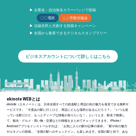
▶ 企業名・自治体名カラーバッジで投稿
〇〇電鉄
△△市観光協会
▶ 沿線住民と共創する投稿キャンペーン
▶ 全国から集客できるデジタルスタンプラリー
ビジネスアカウントについて詳しくはこちら
ekinote WEBとは
ekinote（エキノート）は、日本全国すべての鉄道駅と周辺の街の魅力を発見できる無料サ
ービスです。「今度あの駅に行くけど、周辺にどんな場所があるんだろう？」「いつも使
っている駅だけど、もっとディープな情報が知りたいな！」というとき、駅名で検索し
て、観光・グルメ・買い物・交通などの情報をまとめてチェックできます。iPhone /
Androidアプリをインストールすれば、「お気に入りの駅や記事の保存」「駅や街の魅力
やエキメシの投稿」「全国の駅へのチェックイン」も楽しめます。全国の駅と街で、あな