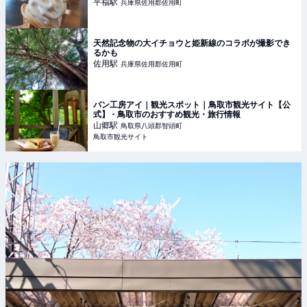
平福
駅
兵庫県佐用郡佐用町
天然記念物の大イチョウと姫新線のコラボが撮影でき
るかも
佐用
駅
兵庫県佐用郡佐用町
パン工房アイ｜観光スポット｜鳥取市観光サイト【公
式】 - 鳥取市のおすすめ観光・旅行情報
山郷
駅
鳥取県八頭郡智頭町
鳥取市観光サイト