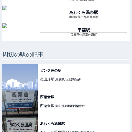
あわくら温泉
駅
岡山県英田郡西粟倉村
平福
駅
兵庫県佐用郡佐用町
周辺の駅の記事
ピンク色の駅
恋山形
駅
鳥取県八頭郡智頭町
西粟倉駅
西粟倉
駅
岡山県英田郡西粟倉村
あわくら温泉駅