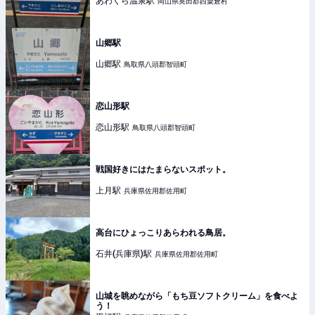
あわくら温泉
駅
岡山県英田郡西粟倉村
山郷駅
山郷
駅
鳥取県八頭郡智頭町
恋山形駅
恋山形
駅
鳥取県八頭郡智頭町
戦国好きにはたまらないスポット。
上月
駅
兵庫県佐用郡佐用町
高台にひょっこりあらわれる鳥居。
石井(兵庫県)
駅
兵庫県佐用郡佐用町
山城を眺めながら「もち豆ソフトクリーム」を食べよ
う！