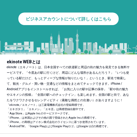
ビジネスアカウントについて詳しくはこちら
ekinote WEBとは
ekinote（エキノート）は、日本全国すべての鉄道駅と周辺の街の魅力を発見できる無料サ
ービスです。「今度あの駅に行くけど、周辺にどんな場所があるんだろう？」「いつも使
っている駅だけど、もっとディープな情報が知りたいな！」というとき、駅名で検索し
て、観光・グルメ・買い物・交通などの情報をまとめてチェックできます。iPhone /
Androidアプリをインストールすれば、「お気に入りの駅や記事の保存」「駅や街の魅力
やエキメシの投稿」「全国の駅へのチェックイン」も楽しめます。全国の駅と街で、あな
たをワクワクさせるセレンディピティ（素敵な偶然との出逢い）がありますように！
「ekinote／エキノート」は三菱電機株式会社の登録商標です。
「エキガタリ」「エキメシ」「エキ活」は商標登録出願中です。
「App Store」はApple Inc.のサービスマークです。
「iPhone」は米国およびその他の国で登録されたApple Inc.の商標です。
「iPhone」の商標はアイホン株式会社のライセンスに基づき使用されています。
「Android
TM
」「Google PlayおよびGoogle Playロゴ」はGoogle LLCの商標です。