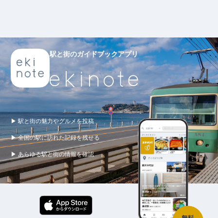
駅と街のガイドブックアプリ
▶ 駅と街の魅力やグルメを投稿
▶ 全国の駅に訪れた記録を残せる
▶ あらゆる駅と街の情報を確認