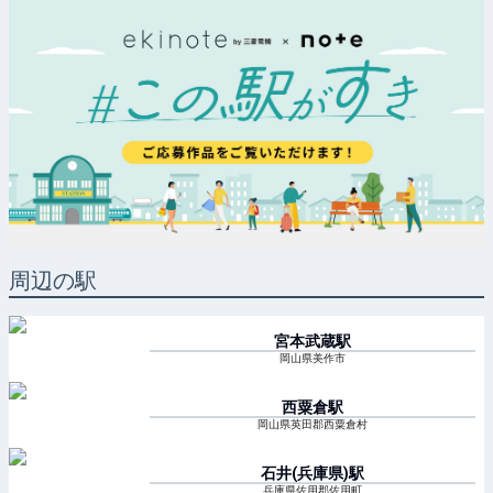
周辺の駅
宮本武蔵
駅
岡山県美作市
西粟倉
駅
岡山県英田郡西粟倉村
石井(兵庫県)
駅
兵庫県佐用郡佐用町