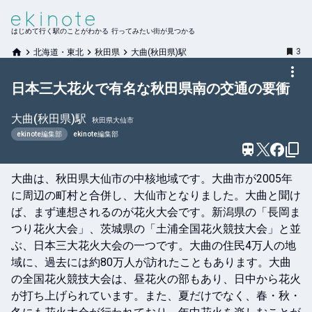
はじめて行く駅のことがわかる 行ってみたい街が見つかる
3
北海道・東北
秋田県
大曲(秋田県)駅
日本三大花火で有名な秋田県南の交通の要衝
大曲(秋田県)
駅
秋田県大仙市
ekinote編集部
ekinote編集部
大曲は、秋田県大仙市の中核地域です。大曲市が2005年
に周辺の町村と合併し、大仙市となりました。大曲と聞け
ば、まず連想されるのが花火大会です。新潟県の「長岡ま
つり花火大会」、茨城県の「土浦全国花火競技大会」と並
ぶ、日本三大花火大会の一つです。大曲の住民4万人の地
域に、過去には約80万人が訪れたこともあります。大曲
の全国花火競技大会は、昼花火の部もあり、日中から花火
が打ち上げられています。また、夏だけでなく、春・秋・