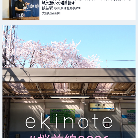
域の憩いの場目指す
飯詰
駅
秋田県仙北郡美郷町
大仙経済新聞