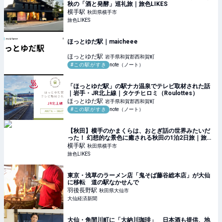
秋の「酒と発酵」巡礼旅｜旅色LIKES
横手
駅
秋田県横手市
旅色LIKES
ほっとゆだ駅｜maicheee
ほっとゆだ
駅
岩手県和賀郡西和賀町
#この駅がすき
note（ノート）
「ほっとゆだ駅」の駅ナカ温泉でテレビ取材された話
｜岩手・JR北上線｜タケチヒロミ（Roulottes）
ほっとゆだ
駅
岩手県和賀郡西和賀町
#この駅がすき
note（ノート）
【秋田】横手のかまくらは、おとぎ話の世界みたいだ
った！ 幻想的な景色に癒される秋田の1泊2日旅｜旅色
LIKES
横手
駅
秋田県横手市
旅色LIKES
東京・浅草のラーメン店「鬼そば藤谷総本店」が大仙
に移転 道の駅なかせんで
羽後長野
駅
秋田県大仙市
大仙経済新聞
大仙・角間川町に「大納川珈琲」 日本酒も提供、地