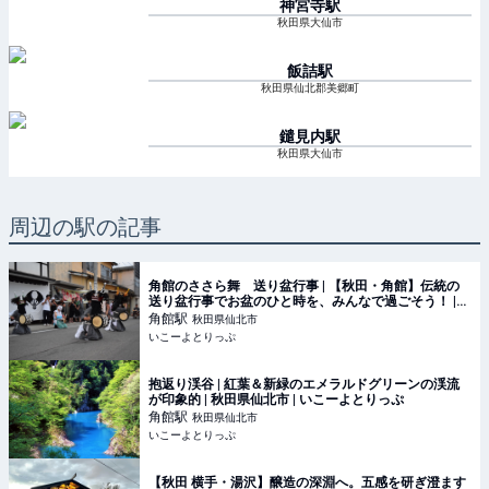
神宮寺
駅
秋田県大仙市
飯詰
駅
秋田県仙北郡美郷町
鑓見内
駅
秋田県大仙市
周辺の駅の記事
角館のささら舞 送り盆行事 | 【秋田・角館】伝統の
送り盆行事でお盆のひと時を、みんなで過ごそう！ |
秋田県仙北市 | いこーよとりっぷ
角館
駅
秋田県仙北市
いこーよとりっぷ
抱返り渓谷 | 紅葉＆新緑のエメラルドグリーンの渓流
が印象的 | 秋田県仙北市 | いこーよとりっぷ
角館
駅
秋田県仙北市
いこーよとりっぷ
【秋田 横手・湯沢】醸造の深淵へ。五感を研ぎ澄ます