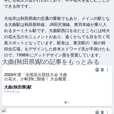
冬にも花火大会が行われており、年中花火を楽しむことが
できる街です。

大仙市は秋田県南の交通の要衝でもあり、メインの駅とな
る大曲駅は秋田新幹線、JR田沢湖線、奥羽本線が乗り入
れるターミナル駅です。大曲駅西口を出たところには特大
の花火玉のモニュメントがあり、遠くからでも目を引く写
真スポットとなっています。駅舎は、東京駅の「銀の鈴 
待合広場」をデザインした鈴木エドワード氏が手掛けたも
ので、1998年にグッドデザイン賞を受賞しています。
大曲(秋田県)
駅の記事をもっとみる
2026年度「全国花火競技大会 大曲
の花火」が8/29に開催！ 大会概要
やチケット、観覧席付きツアーを紹
大曲(秋田県)駅
介
バスとりっぷ
2