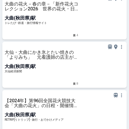
大曲の花火－春の章－「新作花火コ
レクション2026 世界の花火・日
本の花火」（秋田県大仙市） | トレ
大曲(秋田県)駅
たび - 鉄道・旅行情報サイト
トレたび - 鉄道・旅行情報サイト
4
大仙・大曲にかき氷とたい焼きの
「よりみち」 元看護師の店主が開
業
大曲(秋田県)駅
大仙経済新聞
8
【2024年】第96回全国花火競技大
会「大曲の花火」の日程・開催情報
| RETRIP[リトリップ]
大曲(秋田県)駅
RETRIP[リトリップ] - 旅行・おでかけメディア