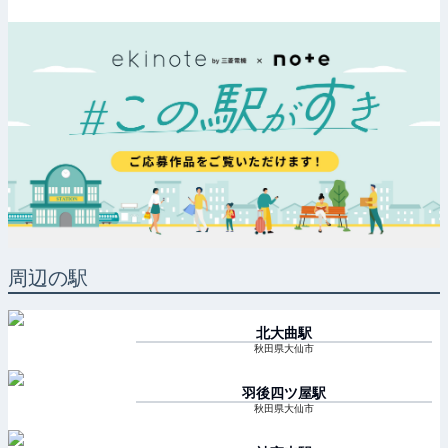
周辺の駅
北大曲
駅
秋田県大仙市
羽後四ツ屋
駅
秋田県大仙市