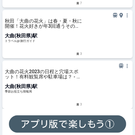
7
秋田「大曲の花火」は春・夏・秋に
開催！花火好きが年3回通うその魅
力は？ | 秋田県 | トラベルjp 旅行ガ
大曲(秋田県)駅
イド
トラベルjp 旅行ガイド
3
大曲の花火2023の日程と穴場スポ
ット！有料観覧席や駐車場は？ - 季
節お役立ち情報局
大曲(秋田県)駅
季節お役立ち情報局
3