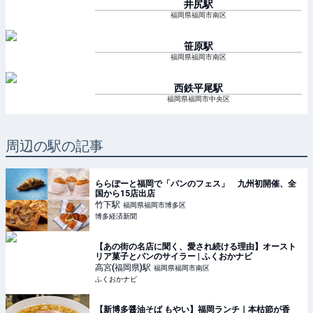
井尻
駅
福岡県福岡市南区
笹原
駅
福岡県福岡市南区
西鉄平尾
駅
福岡県福岡市中央区
周辺の駅の記事
ららぽーと福岡で「パンのフェス」 九州初開催、全
国から15店出店
竹下
駅
福岡県福岡市博多区
博多経済新聞
【あの街の名店に聞く、愛され続ける理由】オースト
リア菓子とパンのサイラー | ふくおかナビ
高宮(福岡県)
駅
福岡県福岡市南区
ふくおかナビ
【新博多醤油そば もやい】福岡ランチ｜本枯節が香