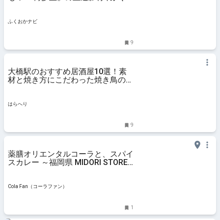
かナビ
ふくおかナビ
9
大橋駅のおすすめ居酒屋10選！素
材と焼き方にこだわった焼き鳥の名
店から鮮度重視の刺身の人気店まで
| はらへり
はらへり
9
薬膳オリエンタルコーラと、スパイ
スカレー ～福岡県 MIDORI STORE
～
Cola Fan（コーラファン）
1