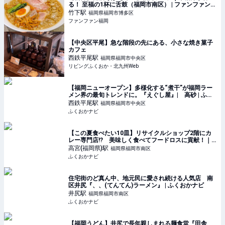
る！ 至福の1杯に舌鼓（福岡市南区） | ファンファン福
岡
竹下
駅
福岡県福岡市博多区
ファンファン福岡
【中央区平尾】急な階段の先にある、小さな焼き菓子
カフェ
西鉄平尾
駅
福岡県福岡市中央区
リビングふくおか・北九州Web
【福岡ニューオープン】多様化する“煮干”が福岡ラー
メン界の最旬トレンドに。『えぐし屋』| 高砂 | ふく
おかナビ
西鉄平尾
駅
福岡県福岡市中央区
ふくおかナビ
【この夏食べたい10皿】リサイクルショップ2階にカ
レー専門店!? 美味しく食べてフードロスに貢献！｜
R.R.R. CURRY(アールアールアールカレー) | ふくおか
高宮(福岡県)
駅
福岡県福岡市南区
ナビ
ふくおかナビ
住宅街のど真ん中、地元民に愛され続ける人気店 南
区井尻『、、(てんてん)ラーメン』 | ふくおかナビ
井尻
駅
福岡県福岡市南区
ふくおかナビ
【福岡うどん】井尻で長年親しまれる麺食堂『田舎