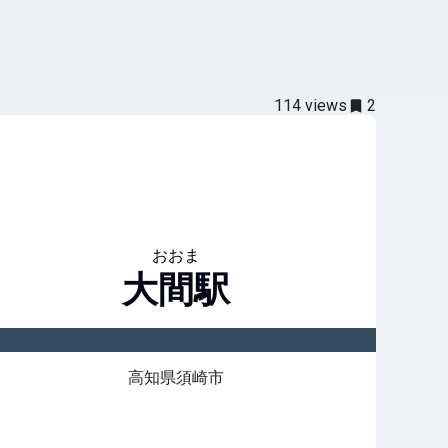
114
views
2
おおま
大間
駅
高知県須崎市