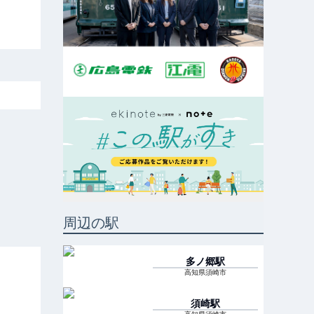
周辺の駅
多ノ郷
駅
高知県須崎市
須崎
駅