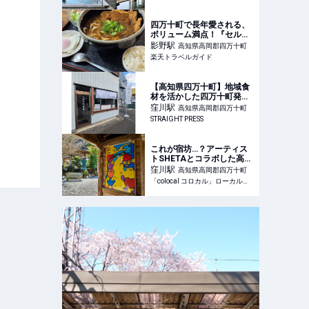
四万十町で長年愛される、
ボリューム満点！『セルフ
自家製うどん なかむらや』
影野
駅
高知県高岡郡四万十町
【楽天トラベル】
楽天トラベルガイド
【高知県四万十町】地域食
材を活かした四万十町発の
やきそば専門店「くぼかわ
窪川
駅
高知県高岡郡四万十町
食堂」がオープン
STRAIGHT PRESS
これが宿坊…？アーティス
トSHETAとコラボした高知
のお寺がキュートすぎる！
窪川
駅
高知県高岡郡四万十町
「colocal コロカル」ローカルを学ぶ・暮らす・旅する