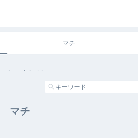
マチ
エキガタリ
する記事がありません
マチ