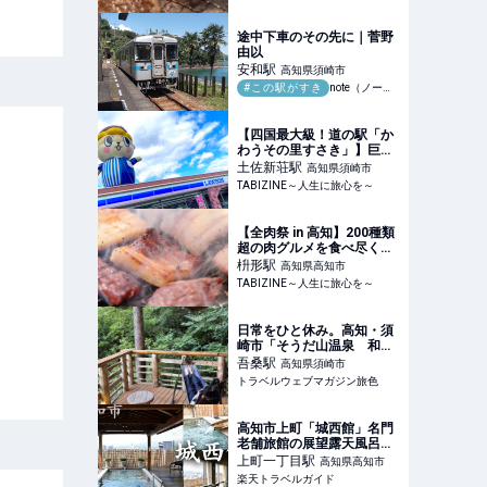
～
途中下車のその先に｜菅野
由以
安和
駅
高知県須崎市
#この駅がすき
note（ノート）
【四国最大級！道の駅「か
わうその里すさき」】巨大
しんじょう君バルーンが目
土佐新荘
駅
高知県須崎市
印！グッズ＆フォトスポッ
TABIZINE～人生に旅心を～
ト満載 | TABIZINE～人生に
旅心を～
【全肉祭 in 高知】200種類
超の肉グルメを食べ尽く
せ！夜はファイヤーショー
枡形
駅
高知県高知市
＆ライブもあり | TABIZINE
TABIZINE～人生に旅心を～
～人生に旅心を～
日常をひと休み。高知・須
崎市「そうだ山温泉 和」
で叶える癒やしのリトリー
吾桑
駅
高知県須崎市
ト
トラベルウェブマガジン旅色
高知市上町「城西館」名門
老舗旅館の展望露天風呂を
日帰り入浴で 【楽天トラベ
上町一丁目
駅
高知県高知市
ル】
楽天トラベルガイド