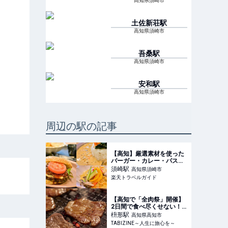
高知県須崎市
土佐新荘
駅
高知県須崎市
吾桑
駅
高知県須崎市
安和
駅
高知県須崎市
周辺の駅の記事
【高知】厳選素材を使った
バーガー・カレー・パスタ
「須﨑大漁堂」 【楽天トラ
須崎
駅
高知県須崎市
ベル】
楽天トラベルガイド
【高知で「全肉祭」開催】
2日間で食べ尽くせない！
全国の肉グルメが大集合 |
枡形
駅
高知県高知市
TABIZINE～人生に旅心を
TABIZINE～人生に旅心を～