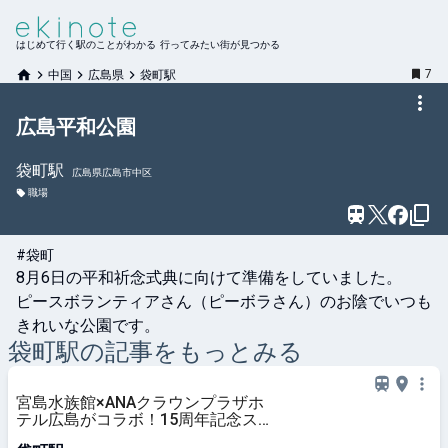
はじめて行く駅のことがわかる 行ってみたい街が見つかる
7
中国
広島県
袋町駅
広島平和公園
袋町
駅
広島県広島市中区
職場
#袋町
8月6日の平和祈念式典に向けて準備をしていました。

ピースボランティアさん（ピーボラさん）のお陰でいつも
きれいな公園です。
袋町
駅の記事をもっとみる
宮島水族館×ANAクラウンプラザホ
テル広島がコラボ！15周年記念ス
イーツブッフェ開催 | 広島県 | トラ