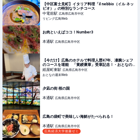
【中区富士見町】イタリア料理「il nebbio（イル ネッ
ビオ）」の特別なランチコース
中電前
駅
広島県広島市中区
リビング広島Web
お肉といえばココ！Number3
本通
駅
広島県広島市中区
【今だけ】広島のホテルで料理人歴47年、凄腕シェフ
のコースを堪能 「黄綬褒章」受章記念！ - おとなの
週末Web
紙屋町東
駅
広島県広島市中区
おとなの週末Web
夕凪の街 桜の国
本通
駅
広島県広島市中区
広島の袋町で美味しい海鮮がたべられる！
本通
駅
広島県広島市中区
広島経済大学後藤ゼミ