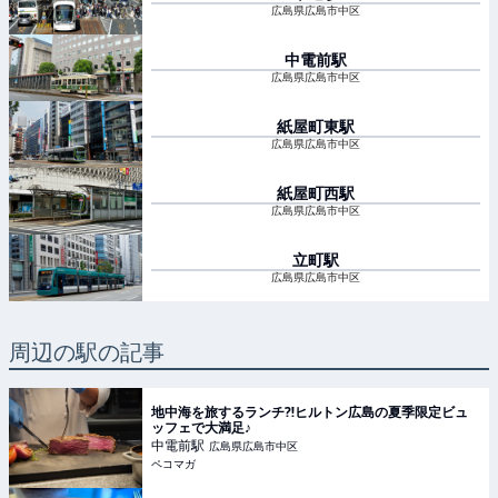
広島県広島市中区
中電前
駅
広島県広島市中区
紙屋町東
駅
広島県広島市中区
紙屋町西
駅
広島県広島市中区
立町
駅
広島県広島市中区
周辺の駅の記事
地中海を旅するランチ⁈ヒルトン広島の夏季限定ビュ
ッフェで大満足♪
中電前
駅
広島県広島市中区
ペコマガ