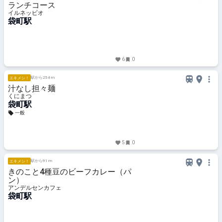
ランチコース
イルネッビオ
袋町駅
6
0
駅から254 m
エキメシ！
汁なし担々麺
くにまつ
袋町駅
一般
5
0
駅から91 m
エキメシ！
きのこと4種豆のビーフカレー（パ
ン）
アンデルセンカフェ
袋町駅