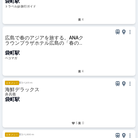
袋町駅
ベルjp 旅行ガイド
トラベルjp 旅行ガイド
4
広島で春のアジアを旅する。ANAク
ラウンプラザホテル広島の「春のア
ジアンアフタヌーンティー」が美し
袋町駅
すぎる・・！
ペコマガ
4
駅から65 m
エキメシ！
海鮮デラックス
弁兵衛
袋町駅
5
0
駅から300 m
エキメシ！