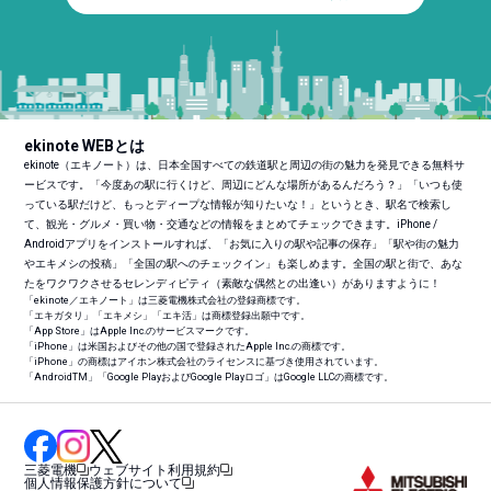
ekinote WEBとは
ekinote（エキノート）は、日本全国すべての鉄道駅と周辺の街の魅力を発見できる無料サ
ービスです。「今度あの駅に行くけど、周辺にどんな場所があるんだろう？」「いつも使
っている駅だけど、もっとディープな情報が知りたいな！」というとき、駅名で検索し
て、観光・グルメ・買い物・交通などの情報をまとめてチェックできます。iPhone /
Androidアプリをインストールすれば、「お気に入りの駅や記事の保存」「駅や街の魅力
やエキメシの投稿」「全国の駅へのチェックイン」も楽しめます。全国の駅と街で、あな
たをワクワクさせるセレンディピティ（素敵な偶然との出逢い）がありますように！
「ekinote／エキノート」は三菱電機株式会社の登録商標です。
「エキガタリ」「エキメシ」「エキ活」は商標登録出願中です。
「App Store」はApple Inc.のサービスマークです。
「iPhone」は米国およびその他の国で登録されたApple Inc.の商標です。
「iPhone」の商標はアイホン株式会社のライセンスに基づき使用されています。
「Android
TM
」「Google PlayおよびGoogle Playロゴ」はGoogle LLCの商標です。
三菱電機
ウェブサイト利用規約
個人情報保護方針について