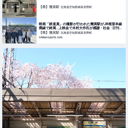
【廃】幾寅
駅
北海道空知郡南富良野町
映画「鉄道員」の撮影が行われた幾寅駅がJR根室本線
廃線で終焉…上映会で木村大作氏が感謝 - 社会 : 日刊ス
ポーツ
【廃】幾寅
駅
北海道空知郡南富良野町
nikkansports.com