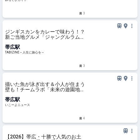
3
ジンギスカンをカレーで味わう！？
新ご当地グルメ「ジャングルラムカ
レー」登場 | TABIZINE～人生に旅心
帯広駅
を～
TABIZINE～人生に旅心を～
3
描いた魚が泳ぎ出す＆小人が住まう
壁も！チームラボ「未来の遊園地」
が帯広で開催決定
帯広駅
いこーよニュース
4
【2026】帯広・十勝で人気のお土