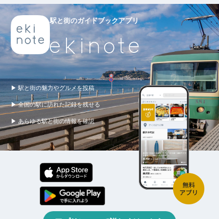
駅と街のガイドブックアプリ
▶ 駅と街の魅力やグルメを投稿
▶ 全国の駅に訪れた記録を残せる
▶ あらゆる駅と街の情報を確認