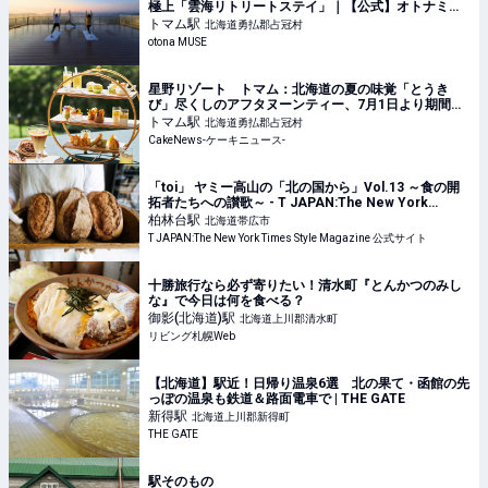
極上「雲海リトリートステイ」｜【公式】オトナミュ
ーズ ウェブ（otona MUSE）
トマム
駅
北海道勇払郡占冠村
otona MUSE
星野リゾート トマム：北海道の夏の味覚「とうき
び」尽くしのアフタヌーンティー、7月1日より期間限
定で初開催
トマム
駅
北海道勇払郡占冠村
CakeNews-ケーキニュース-
「toi」 ヤミー高山の「北の国から」Vol.13 ～食の開
拓者たちへの讃歌～ - T JAPAN:The New York
Times Style Magazine 公式サイト
柏林台
駅
北海道帯広市
T JAPAN:The New York Times Style Magazine 公式サイト
十勝旅行なら必ず寄りたい！清水町『とんかつのみし
な』で今日は何を食べる？
御影(北海道)
駅
北海道上川郡清水町
リビング札幌Web
【北海道】駅近！日帰り温泉6選 北の果て・函館の先
っぽの温泉も鉄道＆路面電車で | THE GATE
新得
駅
北海道上川郡新得町
THE GATE
駅そのもの