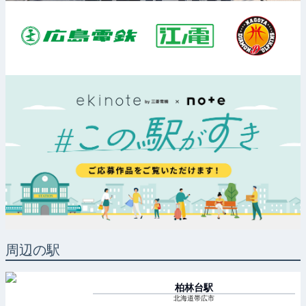
周辺の駅
柏林台
駅
北海道帯広市