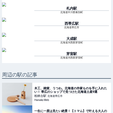
札内
駅
北海道中川郡幕別町
西帯広
駅
北海道帯広市
大成
駅
北海道河西郡芽室町
芽室
駅
北海道河西郡芽室町
周辺の駅の記事
木工、雑貨、うつわ。北海道の作家ものを手に入れた
い！ 帯広のショップで見つけた北海道土産9選
柏林台
駅
北海道帯広市
Hanako Web
一生に一度は見たい絶景！【トマム】で叶える大人の