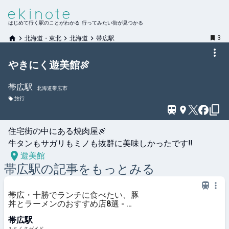
はじめて行く駅のことがわかる 行ってみたい街が見つかる
3
北海道・東北
北海道
帯広駅
やきにく遊美館🍖
帯広
駅
北海道帯広市
旅行
住宅街の中にある焼肉屋🍖

牛タンもサガリもミノも抜群に美味しかったです‼️
遊美館
帯広
駅の記事をもっとみる
帯広・十勝でランチに食べたい、豚
丼とラーメンのおすすめ店8選 - み
ちくさガイド
帯広駅
みちくさガイド