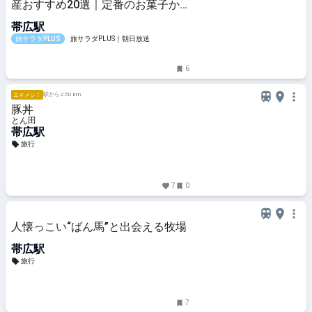
産おすすめ20選｜定番のお菓子か
らおしゃれなお土産・ばらまき用ま
帯広駅
で幅広く紹介
旅サラダPLUS
旅サラダPLUS｜朝日放送
6
駅から2.50 km
エキメシ！
豚丼
とん田
帯広駅
旅行
7
0
人懐っこい“ばん馬”と出会える牧場
帯広駅
旅行
7