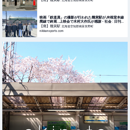
【廃】幾寅
駅
北海道空知郡南富良野町
映画「鉄道員」の撮影が行われた幾寅駅がJR根室本線
廃線で終焉…上映会で木村大作氏が感謝 - 社会 : 日刊ス
ポーツ
【廃】幾寅
駅
北海道空知郡南富良野町
nikkansports.com