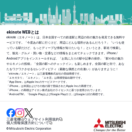
ekinote WEBとは
ekinote（エキノート）は、日本全国すべての鉄道駅と周辺の街の魅力を発見できる無料サ
ービスです。「今度あの駅に行くけど、周辺にどんな場所があるんだろう？」「いつも使
っている駅だけど、もっとディープな情報が知りたいな！」というとき、駅名で検索し
て、観光・グルメ・買い物・交通などの情報をまとめてチェックできます。iPhone /
Androidアプリをインストールすれば、「お気に入りの駅や記事の保存」「駅や街の魅力
やエキメシの投稿」「全国の駅へのチェックイン」も楽しめます。全国の駅と街で、あな
たをワクワクさせるセレンディピティ（素敵な偶然との出逢い）がありますように！
「ekinote／エキノート」は三菱電機株式会社の登録商標です。
「エキガタリ」「エキメシ」「エキ活」は商標登録出願中です。
「App Store」はApple Inc.のサービスマークです。
「iPhone」は米国およびその他の国で登録されたApple Inc.の商標です。
「iPhone」の商標はアイホン株式会社のライセンスに基づき使用されています。
「Android
TM
」「Google PlayおよびGoogle Playロゴ」はGoogle LLCの商標です。
三菱電機
ウェブサイト利用規約
個人情報保護方針について
© Mitsubishi Electric Corporation