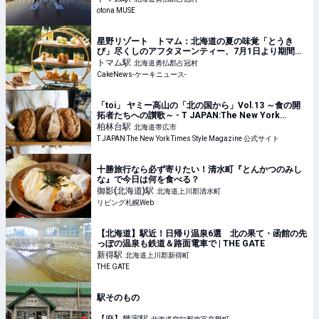
otona MUSE
星野リゾート トマム：北海道の夏の味覚「とうき
び」尽くしのアフタヌーンティー、7月1日より期間限
定で初開催
トマム
駅
北海道勇払郡占冠村
CakeNews-ケーキニュース-
「toi」 ヤミー高山の「北の国から」Vol.13 ～食の開
拓者たちへの讃歌～ - T JAPAN:The New York
Times Style Magazine 公式サイト
柏林台
駅
北海道帯広市
T JAPAN:The New York Times Style Magazine 公式サイト
十勝旅行なら必ず寄りたい！清水町『とんかつのみし
な』で今日は何を食べる？
御影(北海道)
駅
北海道上川郡清水町
リビング札幌Web
【北海道】駅近！日帰り温泉6選 北の果て・函館の先
っぽの温泉も鉄道＆路面電車で | THE GATE
新得
駅
北海道上川郡新得町
THE GATE
駅そのもの