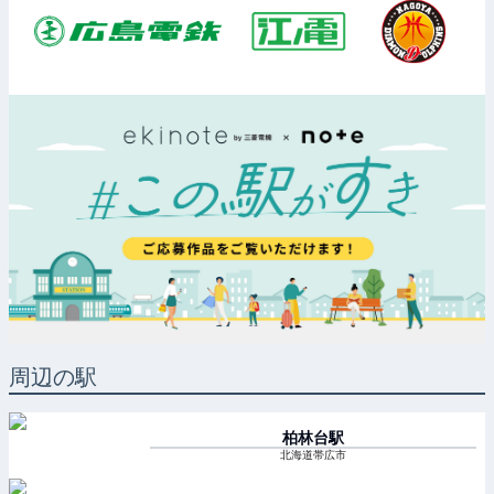
周辺の駅
柏林台
駅
北海道帯広市