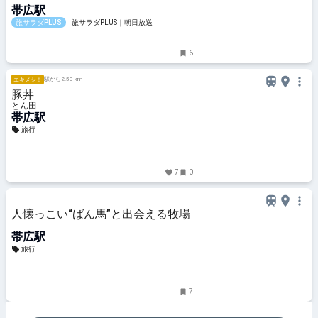
帯広駅
で幅広く紹介
旅サラダPLUS
旅サラダPLUS｜朝日放送
6
駅から2.50 km
エキメシ！
豚丼
とん田
帯広駅
旅行
7
0
人懐っこい“ばん馬”と出会える牧場
帯広駅
旅行
7