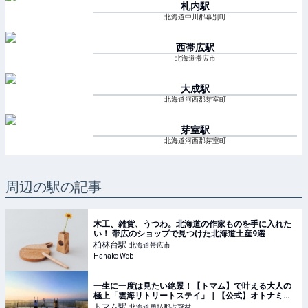
札内
駅
北海道中川郡幕別町
西帯広
駅
北海道帯広市
大成
駅
北海道河西郡芽室町
芽室
駅
北海道河西郡芽室町
周辺の駅の記事
木工、雑貨、うつわ。北海道の作家ものを手に入れた
い！ 帯広のショップで見つけた北海道土産9選
柏林台
駅
北海道帯広市
Hanako Web
一生に一度は見たい絶景！【トマム】で叶える大人の
極上「雲海リトリートステイ」｜【公式】オトナミュ
ーズ ウェブ（otona MUSE）
トマム
駅
北海道勇払郡占冠村