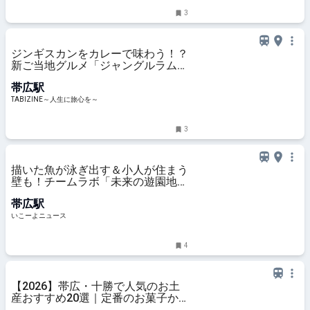
3
ジンギスカンをカレーで味わう！？
新ご当地グルメ「ジャングルラムカ
レー」登場 | TABIZINE～人生に旅心
帯広駅
を～
TABIZINE～人生に旅心を～
3
描いた魚が泳ぎ出す＆小人が住まう
壁も！チームラボ「未来の遊園地」
が帯広で開催決定
帯広駅
いこーよニュース
4
【2026】帯広・十勝で人気のお土
産おすすめ20選｜定番のお菓子か
らおしゃれなお土産・ばらまき用ま