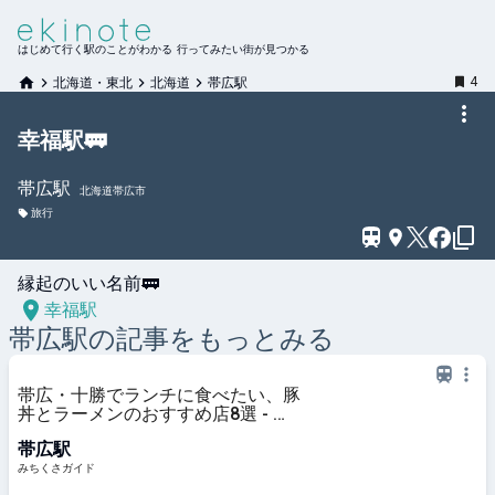
はじめて行く駅のことがわかる 行ってみたい街が見つかる
4
北海道・東北
北海道
帯広駅
幸福駅🚃
帯広
駅
北海道帯広市
旅行
縁起のいい名前🚃
幸福駅
帯広
駅の記事をもっとみる
帯広・十勝でランチに食べたい、豚
丼とラーメンのおすすめ店8選 - み
ちくさガイド
帯広駅
みちくさガイド