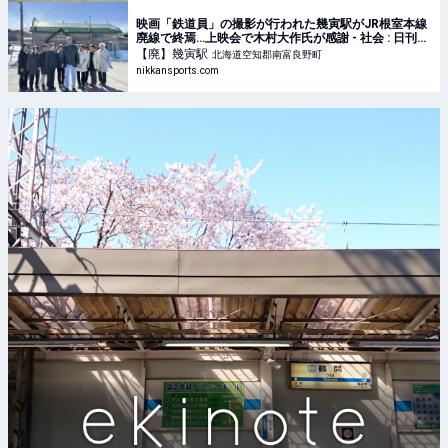
映画「鉄道員」の撮影が行われた幾寅駅がJR根室本線
廃線で終焉…上映会で木村大作氏が感謝 - 社会 : 日刊ス
ポーツ
【廃】幾寅
駅
北海道空知郡南富良野町
nikkansports.com