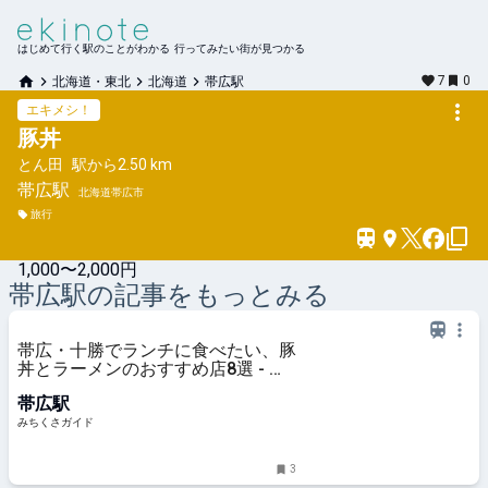
はじめて行く駅のことがわかる 行ってみたい街が見つかる
7
0
北海道・東北
北海道
帯広駅
エキメシ！
豚丼
とん田
駅から
2.50 km
帯広
駅
北海道帯広市
旅行
1,000〜2,000円
帯広
駅の記事をもっとみる
帯広・十勝でランチに食べたい、豚
丼とラーメンのおすすめ店8選 - み
ちくさガイド
帯広駅
みちくさガイド
3