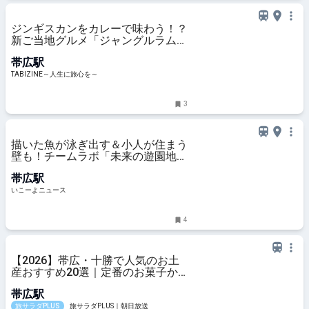
ジンギスカンをカレーで味わう！？
新ご当地グルメ「ジャングルラムカ
レー」登場 | TABIZINE～人生に旅心
帯広駅
を～
TABIZINE～人生に旅心を～
3
描いた魚が泳ぎ出す＆小人が住まう
壁も！チームラボ「未来の遊園地」
が帯広で開催決定
帯広駅
いこーよニュース
4
【2026】帯広・十勝で人気のお土
産おすすめ20選｜定番のお菓子か
らおしゃれなお土産・ばらまき用ま
帯広駅
で幅広く紹介
旅サラダPLUS
旅サラダPLUS｜朝日放送