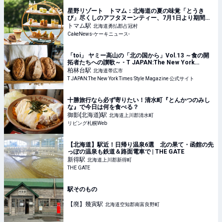
星野リゾート トマム：北海道の夏の味覚「とうき
び」尽くしのアフタヌーンティー、7月1日より期間限
定で初開催
トマム
駅
北海道勇払郡占冠村
CakeNews-ケーキニュース-
「toi」 ヤミー高山の「北の国から」Vol.13 ～食の開
拓者たちへの讃歌～ - T JAPAN:The New York
Times Style Magazine 公式サイト
柏林台
駅
北海道帯広市
T JAPAN:The New York Times Style Magazine 公式サイト
十勝旅行なら必ず寄りたい！清水町『とんかつのみし
な』で今日は何を食べる？
御影(北海道)
駅
北海道上川郡清水町
リビング札幌Web
【北海道】駅近！日帰り温泉6選 北の果て・函館の先
っぽの温泉も鉄道＆路面電車で | THE GATE
新得
駅
北海道上川郡新得町
THE GATE
駅そのもの
【廃】幾寅
駅
北海道空知郡南富良野町