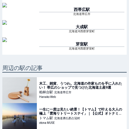
西帯広
駅
北海道帯広市
大成
駅
北海道河西郡芽室町
芽室
駅
北海道河西郡芽室町
周辺の駅の記事
木工、雑貨、うつわ。北海道の作家ものを手に入れた
い！ 帯広のショップで見つけた北海道土産9選
柏林台
駅
北海道帯広市
Hanako Web
一生に一度は見たい絶景！【トマム】で叶える大人の
極上「雲海リトリートステイ」｜【公式】オトナミュ
ーズ ウェブ（otona MUSE）
トマム
駅
北海道勇払郡占冠村
otona MUSE