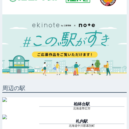
周辺の駅
柏林台
駅
北海道帯広市
札内
駅
北海道中川郡幕別町