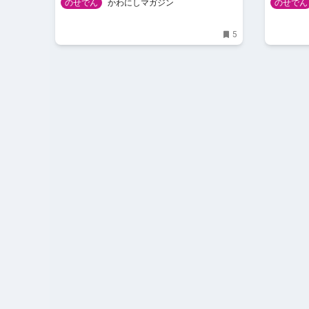
のせでん
かわにしマガジン
のせでん
5