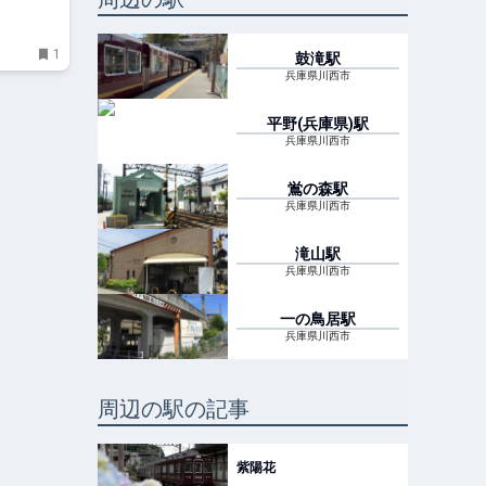
1
鼓滝
駅
兵庫県川西市
平野(兵庫県)
駅
兵庫県川西市
鴬の森
駅
兵庫県川西市
滝山
駅
兵庫県川西市
一の鳥居
駅
兵庫県川西市
周辺の駅の記事
紫陽花