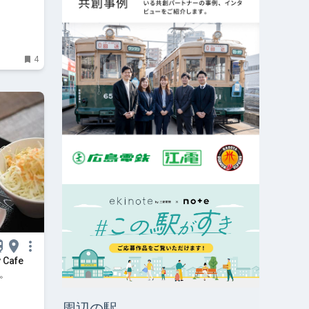
行で実食し
4
Cafe
よ。
周辺の駅