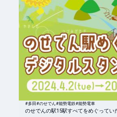
#多田
#のせでん
#能勢電鉄
#能勢電車
のせでんの駅15駅すべてをめぐってい