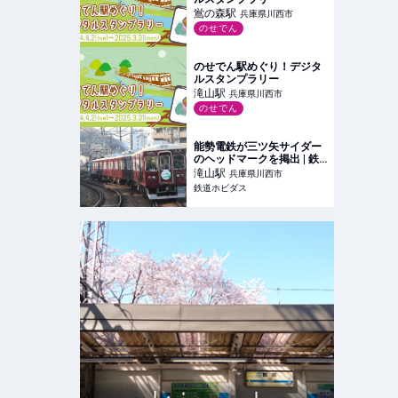
鴬の森
駅
兵庫県川西市
のせでん
のせでん駅めぐり！デジタ
ルスタンプラリー
滝山
駅
兵庫県川西市
のせでん
能勢電鉄が三ツ矢サイダー
のヘッドマークを掲出 | 鉄
道ホビダス
滝山
駅
兵庫県川西市
鉄道ホビダス