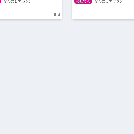
かわにしマガジン
のせでん
かわにしマガジン
4