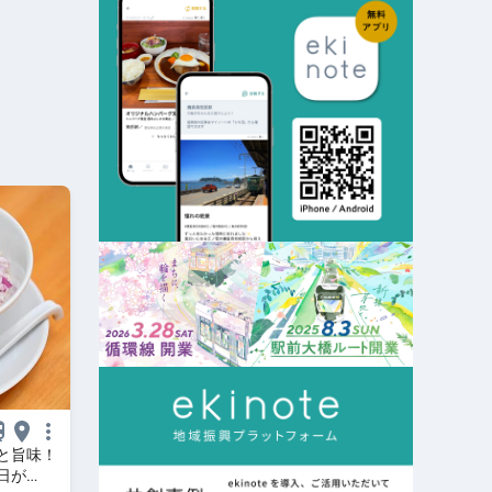
と旨味！
日が