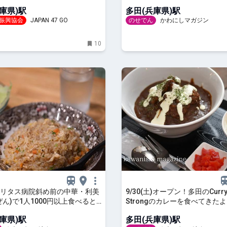
7/29(土)に決まったので、先
庫県)駅
多田(兵庫県)駅
てきた。
振興協会
JAPAN 47 GO
のせでん
かわにしマガジン
10
リタス病院斜め前の中華・利美
9/30(土)オープン！多田のCurry 
ぜん)で1人1000円以上食べると
Strongのカレーを食べてきた
1杯無料になるみたい。
庫県)駅
多田(兵庫県)駅