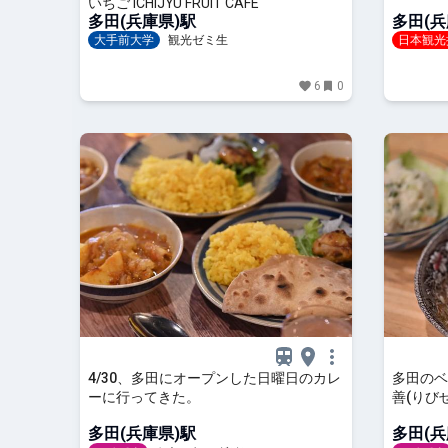
いちご ICHIJYU FRUIT CAFE
多田(兵庫県)駅
多田(兵
大手前大学
観光ゼミ生
日本観光
6
0
4/30、多田にオープンした日曜日のカレ
多田のベ
ーに行ってきた。
善(りび
生ビール
多田(兵庫県)駅
多田(兵