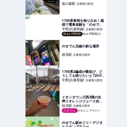
鴬の森
駅
兵庫県川西市
1700系車両を独り占め！福
袋で電車体験を「のせでん
ひとりじめ福袋2025」 川
平野(兵庫県)
駅
兵庫県川西市
西市
Kiss PRESS
Kiss PRESS(キッスプレス) | 街を、もっと楽しもう
のせでん沿線の鉄な場所
鼓滝
駅
兵庫県川西市
1700系2編成が横並び、ど
うしても映りたいと7201f
も一緒に撮影しました！
平野(兵庫県)
駅
兵庫県川西市
イオンタウン川西2階の生
搾りオレンジジュース自販
機が販売開始されたので早
鼓滝
駅
兵庫県川西市
速飲んでみた。オレンジが
のせでん
かわにしマガジン
ぐるぐる回りながら絞られ
て出てくるジュースが美味♪
のせでん駅めぐり！デジタ
ルスタンプラリー