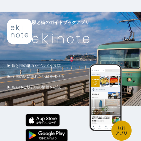
駅と街のガイドブックアプリ
▶ 駅と街の魅力やグルメを投稿
▶ 全国の駅に訪れた記録を残せる
▶ あらゆる駅と街の情報を確認