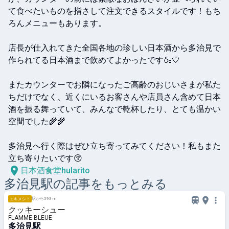
て食べたいものを指さして注文できるスタイルです！もち
ろんメニューもあります。

店長が仕入れてきた全国各地の珍しい日本酒から多治見で
作られてる日本酒まで飲めてよかったです🍶🤍

またカウンターでお隣になったご高齢のおじいさまが私た
ちだけでなく、近くにいるお客さんや店員さん含めて日本
酒を振る舞っていて、みんなで乾杯したり、とても温かい
空間でした🌾🌾

多治見へ行く際はぜひ立ち寄ってみてください！私もまた
立ち寄りたいです😚
日本酒食堂hularito
多治見
駅の記事をもっとみる
駅から593 m
エキメシ！
クッキーシュー
FLAMME BLEUE
多治見駅