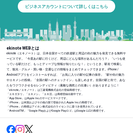
ビジネスアカウントについて詳しくはこちら
ekinote WEBとは
ekinote（エキノート）は、日本全国すべての鉄道駅と周辺の街の魅力を発見できる無料サ
ービスです。「今度あの駅に行くけど、周辺にどんな場所があるんだろう？」「いつも使
っている駅だけど、もっとディープな情報が知りたいな！」というとき、駅名で検索し
て、観光・グルメ・買い物・交通などの情報をまとめてチェックできます。iPhone /
Androidアプリをインストールすれば、「お気に入りの駅や記事の保存」「駅や街の魅力
やエキメシの投稿」「全国の駅へのチェックイン」も楽しめます。全国の駅と街で、あな
たをワクワクさせるセレンディピティ（素敵な偶然との出逢い）がありますように！
「ekinote／エキノート」は三菱電機株式会社の登録商標です。
「エキガタリ」「エキメシ」「エキ活」は商標登録出願中です。
「App Store」はApple Inc.のサービスマークです。
「iPhone」は米国およびその他の国で登録されたApple Inc.の商標です。
「iPhone」の商標はアイホン株式会社のライセンスに基づき使用されています。
「Android
TM
」「Google PlayおよびGoogle Playロゴ」はGoogle LLCの商標です。