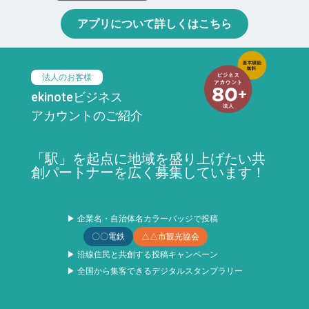
アプリについて詳しくはこちら
法人のお客様
ekinoteビジネス
アカウントのご紹介
「駅」を起点に地域を盛り上げたい共
創パートナーを広く募集しています！
▶ 企業名・自治体名カラーバッジで投稿
〇〇電鉄
△△市観光協会
▶ 沿線住民と共創する投稿キャンペーン
▶ 全国から集客できるデジタルスタンプラリー