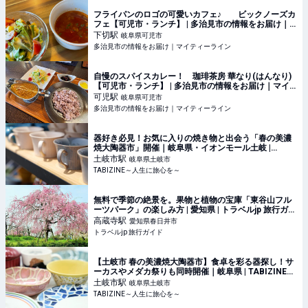
フライパンのロゴの可愛いカフェ♪ ビックノーズカ
フェ【可児市・ランチ】 | 多治見市の情報をお届け｜
マイティーライン
下切
駅
岐阜県可児市
多治見市の情報をお届け｜マイティーライン
自慢のスパイスカレー！ 珈琲茶房 華なり(はんなり)
【可児市・ランチ】 | 多治見市の情報をお届け｜マイ
ティーライン
可児
駅
岐阜県可児市
多治見市の情報をお届け｜マイティーライン
器好き必見！お気に入りの焼き物と出会う「春の美濃
焼大陶器市」開催｜岐阜県・イオンモール土岐 |
TABIZINE～人生に旅心を～
土岐市
駅
岐阜県土岐市
TABIZINE～人生に旅心を～
無料で季節の絶景を。果物と植物の宝庫「東谷山フル
ーツパーク」の楽しみ方 | 愛知県 | トラベルjp 旅行ガイ
ド
高蔵寺
駅
愛知県春日井市
トラベルjp 旅行ガイド
【土岐市 春の美濃焼大陶器市】食卓を彩る器探し！サ
ーカスやメダカ祭りも同時開催｜岐阜県 | TABIZINE～
人生に旅心を～
土岐市
駅
岐阜県土岐市
TABIZINE～人生に旅心を～