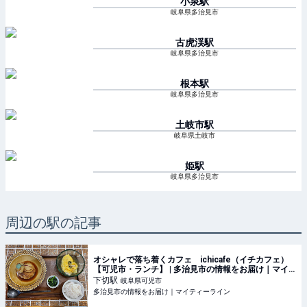
小泉
駅
岐阜県多治見市
古虎渓
駅
岐阜県多治見市
根本
駅
岐阜県多治見市
土岐市
駅
岐阜県土岐市
姫
駅
岐阜県多治見市
周辺の駅の記事
オシャレで落ち着くカフェ ichicafe（イチカフェ）
【可児市・ランチ】 | 多治見市の情報をお届け｜マイ
ティーライン
下切
駅
岐阜県可児市
多治見市の情報をお届け｜マイティーライン