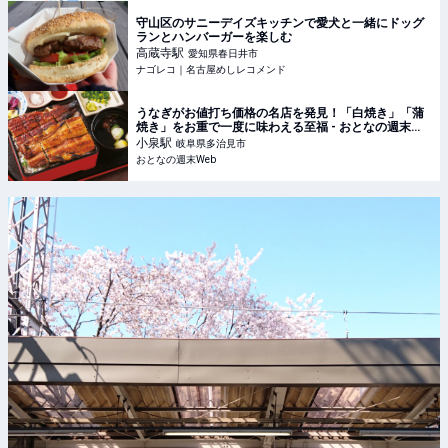
守山区のサニーデイズキッチンで愛犬と一緒にドッグ
ランとハンバーガーを楽しむ
高蔵寺
駅
愛知県春日井市
ナゴレコ｜名古屋めしレコメンド
うなぎがお値打ち価格の名店を発見！「白焼き」「蒲
焼き」をお重で一度に味わえる至福 - おとなの週末
Web
小泉
駅
岐阜県多治見市
おとなの週末Web