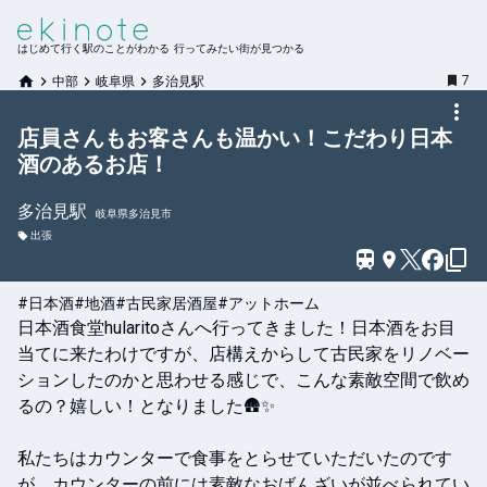
はじめて行く駅のことがわかる 行ってみたい街が見つかる
7
中部
岐阜県
多治見駅
店員さんもお客さんも温かい！こだわり日本
酒のあるお店！
多治見
駅
岐阜県多治見市
出張
#日本酒
#地酒
#古民家居酒屋
#アットホーム
日本酒食堂hularitoさんへ行ってきました！日本酒をお目
当てに来たわけですが、店構えからして古民家をリノベー
ションしたのかと思わせる感じで、こんな素敵空間で飲め
るの？嬉しい！となりました🛖✨

私たちはカウンターで食事をとらせていただいたのです
が、カウンターの前には素敵なおばんざいが並べられてい