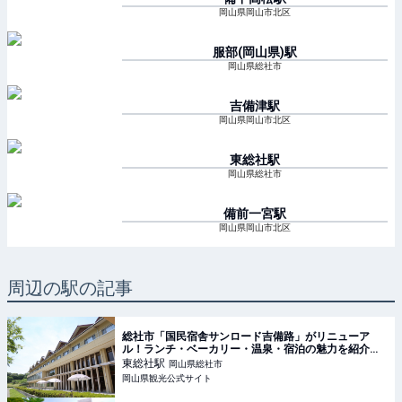
岡山県岡山市北区
服部(岡山県)
駅
岡山県総社市
吉備津
駅
岡山県岡山市北区
東総社
駅
岡山県総社市
備前一宮
駅
岡山県岡山市北区
周辺の駅の記事
総社市「国民宿舎サンロード吉備路」がリニューア
ル！ランチ・ベーカリー・温泉・宿泊の魅力を紹介｜
おか旅｜岡山観光WEB【公式】- 岡山県の観光・旅行
東総社
駅
岡山県総社市
情報ならココ！
岡山県観光公式サイト