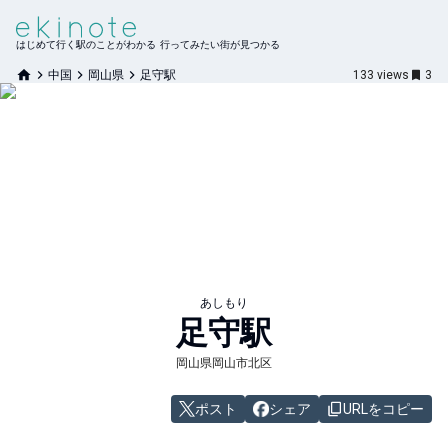
はじめて行く駅のことがわかる 行ってみたい街が見つかる
中国
岡山県
足守駅
133
views
3
あしもり
足守
駅
岡山県岡山市北区
ポスト
シェア
URLをコピー