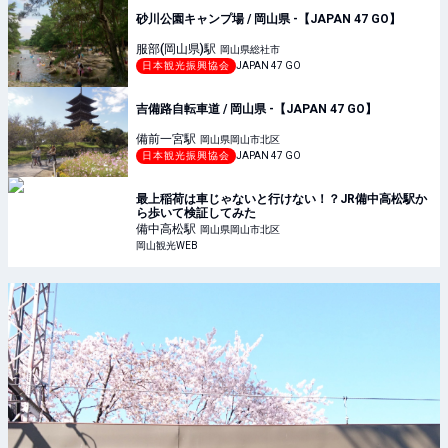
砂川公園キャンプ場 / 岡山県 -【JAPAN 47 GO】
服部(岡山県)
駅
岡山県総社市
日本観光振興協会
JAPAN 47 GO
吉備路自転車道 / 岡山県 -【JAPAN 47 GO】
備前一宮
駅
岡山県岡山市北区
日本観光振興協会
JAPAN 47 GO
最上稲荷は車じゃないと行けない！？JR備中高松駅か
ら歩いて検証してみた
備中高松
駅
岡山県岡山市北区
岡山観光WEB