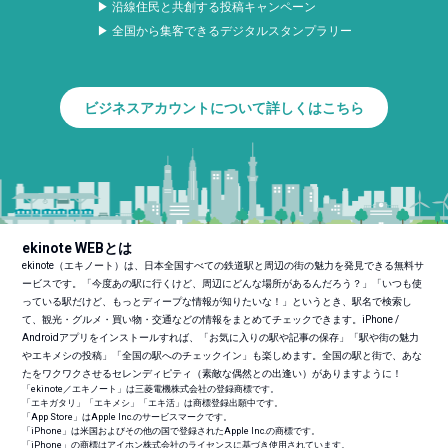
▶ 沿線住民と共創する投稿キャンペーン
▶ 全国から集客できるデジタルスタンプラリー
ビジネスアカウントについて詳しくはこちら
ekinote WEBとは
ekinote（エキノート）は、日本全国すべての鉄道駅と周辺の街の魅力を発見できる無料サ
ービスです。「今度あの駅に行くけど、周辺にどんな場所があるんだろう？」「いつも使
っている駅だけど、もっとディープな情報が知りたいな！」というとき、駅名で検索し
て、観光・グルメ・買い物・交通などの情報をまとめてチェックできます。iPhone /
Androidアプリをインストールすれば、「お気に入りの駅や記事の保存」「駅や街の魅力
やエキメシの投稿」「全国の駅へのチェックイン」も楽しめます。全国の駅と街で、あな
たをワクワクさせるセレンディピティ（素敵な偶然との出逢い）がありますように！
「ekinote／エキノート」は三菱電機株式会社の登録商標です。
「エキガタリ」「エキメシ」「エキ活」は商標登録出願中です。
「App Store」はApple Inc.のサービスマークです。
「iPhone」は米国およびその他の国で登録されたApple Inc.の商標です。
「iPhone」の商標はアイホン株式会社のライセンスに基づき使用されています。