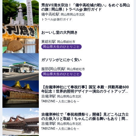
秀吉VS清水宗治！「備中高松城の戦い」をめぐる岡山
の旅 | 岡山県 | トラベルjp 旅行ガイド
備中高松
駅
岡山県岡山市北区
トラベルjp 旅行ガイド
おーいし堂の大判焼き
東総社
駅
岡山県総社市
岡山県大生のひとりごと
ガソリンがとにかく安い
服部(岡山県)
駅
岡山県総社市
岡山県大生のひとりごと
【吉備津神社にて奉祝行事】国宝 本殿・拝殿再建600
年記念！世界的照明デザイナー演出のライトアップ点
灯式も｜岡山県 | TABIZINE～人生に旅心を～
吉備津
駅
岡山県岡山市北区
TABIZINE～人生に旅心を～
吉備津神社で「奉祝相撲祭り」開催】見どころは力士
の土俵入りと取組！ちゃんこの振る舞いもあり｜岡山
県 | TABIZINE～人生に旅心を～
吉備津
駅
岡山県岡山市北区
TABIZINE～人生に旅心を～