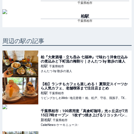
千葉県柏市
柏
駅
千葉県柏市
周辺の駅の記事
柏『大衆酒場・立ち呑み 七福神』で味わう洋食仕込み
の煮込みと下町流の梅割り｜さんたつ by 散歩の達人
柏
駅
千葉県柏市
さんたつ by 散歩の達人
【柏】ランチもカフェも楽しめる！ 夏限定スイーツか
ら人気カフェ、老舗喫茶まで注目店まとめ
柏
駅
千葉県柏市
リビングかしわWeb - 地元密着！ 柏、松戸、守谷、我孫子、TX沿線ほかのグルメ、イベント、お出かけ、習い事情報
千葉県柏市：100席用意「高倉町珈琲」光ヶ丘店が7月
15日7時オープン 1枚ずつ焼き上げるリコッタパンケ
ーキなど展開
新柏
駅
千葉県柏市
CakeNews-ケーキニュース-