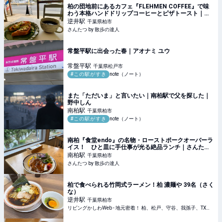
柏の団地前にあるカフェ『FLEHMEN COFFEE』で味
わう本格ハンドドリップコーヒーとピザトースト｜さ
んたつ by 散歩の達人
逆井
駅
千葉県柏市
さんたつ by 散歩の達人
常盤平駅に出会った春｜アオナミ ユウ
常盤平
駅
千葉県松戸市
#この駅がすき
note（ノート）
また「ただいま」と言いたい｜南柏駅で父を探した｜
野中しん
南柏
駅
千葉県柏市
#この駅がすき
note（ノート）
南柏『食堂endo』の名物・ローストポークオーバーラ
イス！ ひと皿に手仕事が光る絶品ランチ｜さんたつ
by 散歩の達人
南柏
駅
千葉県柏市
さんたつ by 散歩の達人
柏で食べられる竹岡式ラーメン！柏 濃麺や 39名（さく
な）
逆井
駅
千葉県柏市
リビングかしわWeb - 地元密着！ 柏、松戸、守谷、我孫子、TX沿線ほかのグルメ、イベント、お出かけ、習い事情報