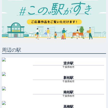
周辺の駅
逆井
駅
千葉県柏市
新柏
駅
千葉県柏市
南柏
駅
千葉県柏市
高柳
駅