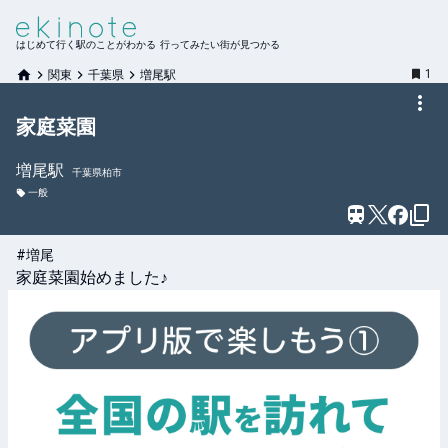
はじめて行く駅のことがわかる 行ってみたい街が見つかる
1
関東
千葉県
増尾駅
家庭菜園
増尾
駅
千葉県柏市
一般
#増尾
家庭菜園始めました♪