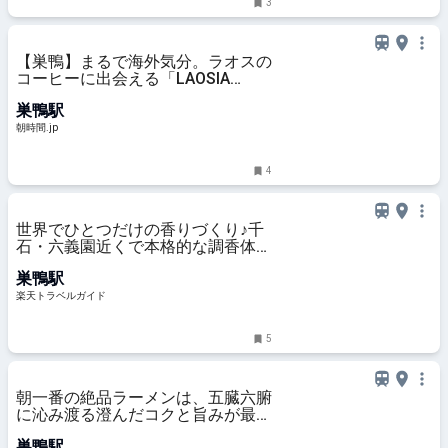
3
【巣鴨】まるで海外気分。ラオスの
コーヒーに出会える「LAOSIA
COFFEE」 - 朝時間.jp
巣鴨駅
朝時間.jp
4
世界でひとつだけの香りづくり♪千
石・六義園近くで本格的な調香体験
ができる「調香体験香房L’esprit」
巣鴨駅
【楽天トラベル】
楽天トラベルガイド
5
朝一番の絶品ラーメンは、五臓六腑
に沁み渡る澄んだコクと旨みが最高
だった
巣鴨駅