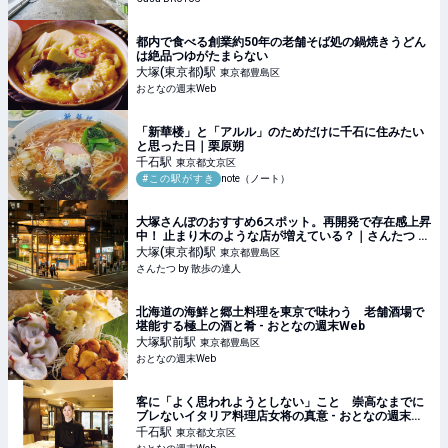
都内で食べる創業約50年の老舗そば処の鍋焼きうどん
は絶品つゆがたまらない
大塚(東京都)
駅
東京都豊島区
おとなの週末Web
「新華楼」と「アルル」のためだけに千石に住みたい
と思った日｜栗原朔
千石
駅
東京都文京区
#この駅がすき
note（ノート）
大塚さんぽのおすすめ6スポット。再開発で存在感上昇
中！ 止まり木のような店が増えている？｜さんたつ by
散歩の達人
大塚(東京都)
駅
東京都豊島区
さんたつ by 散歩の達人
北海道の海鮮と郷土料理を東京で味わう 老舗酒場で
堪能する極上の酒と肴 - おとなの週末Web
大塚駅前
駅
東京都豊島区
おとなの週末Web
客に「よく思われようとしない」こと 崇高なまでに
ブレないイタリア料理店女将の真意 - おとなの週末
Web
千石
駅
東京都文京区