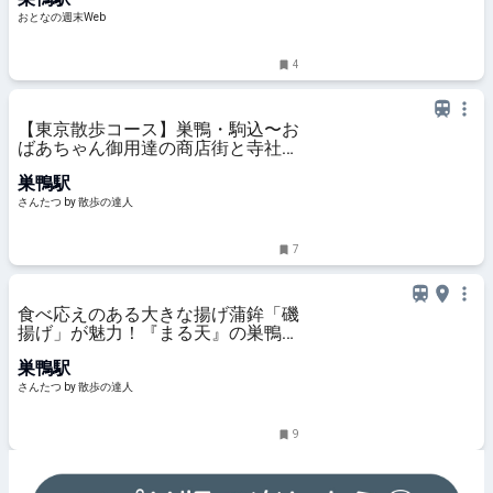
おとなの週末Web
4
【東京散歩コース】巣鴨・駒込〜お
ばあちゃん御用達の商店街と寺社、
庭園を巡る〜｜さんたつ by 散歩の
巣鴨駅
達人
さんたつ by 散歩の達人
7
食べ応えのある大きな揚げ蒲鉾「磯
揚げ」が魅力！『まる天』の巣鴨店
｜さんたつ by 散歩の達人
巣鴨駅
さんたつ by 散歩の達人
9