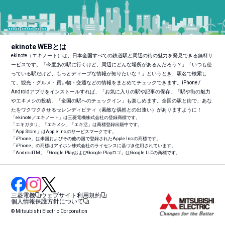
ekinote WEBとは
ekinote（エキノート）は、日本全国すべての鉄道駅と周辺の街の魅力を発見できる無料サ
ービスです。「今度あの駅に行くけど、周辺にどんな場所があるんだろう？」「いつも使
っている駅だけど、もっとディープな情報が知りたいな！」というとき、駅名で検索し
て、観光・グルメ・買い物・交通などの情報をまとめてチェックできます。iPhone /
Androidアプリをインストールすれば、「お気に入りの駅や記事の保存」「駅や街の魅力
やエキメシの投稿」「全国の駅へのチェックイン」も楽しめます。全国の駅と街で、あな
たをワクワクさせるセレンディピティ（素敵な偶然との出逢い）がありますように！
「ekinote／エキノート」は三菱電機株式会社の登録商標です。
「エキガタリ」「エキメシ」「エキ活」は商標登録出願中です。
「App Store」はApple Inc.のサービスマークです。
「iPhone」は米国およびその他の国で登録されたApple Inc.の商標です。
「iPhone」の商標はアイホン株式会社のライセンスに基づき使用されています。
「Android
TM
」「Google PlayおよびGoogle Playロゴ」はGoogle LLCの商標です。
三菱電機
ウェブサイト利用規約
個人情報保護方針について
© Mitsubishi Electric Corporation