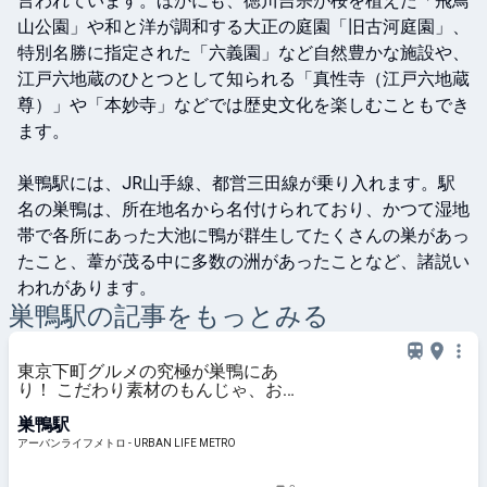
言われています。ほかにも、徳川吉宗が桜を植えた「飛鳥
山公園」や和と洋が調和する大正の庭園「旧古河庭園」、
特別名勝に指定された「六義園」など自然豊かな施設や、
江戸六地蔵のひとつとして知られる「真性寺（江戸六地蔵
尊）」や「本妙寺」などでは歴史文化を楽しむこともでき
ます。

巣鴨駅には、JR山手線、都営三田線が乗り入れます。駅
名の巣鴨は、所在地名から名付けられており、かつて湿地
帯で各所にあった大池に鴨が群生してたくさんの巣があっ
たこと、葦が茂る中に多数の洲があったことなど、諸説い
われがあります。
巣鴨
駅の記事をもっとみる
東京下町グルメの究極が巣鴨にあ
り！ こだわり素材のもんじゃ、お
好み焼き、焼きそばが美味すぎてた
巣鴨駅
まらない♡ | アーバンライフメトロ
- URBAN LIFE METRO
アーバンライフメトロ - URBAN LIFE METRO