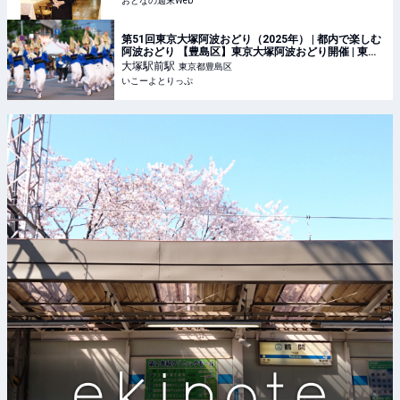
おとなの週末Web
第51回東京大塚阿波おどり（2025年） | 都内で楽しむ
阿波おどり 【豊島区】東京大塚阿波おどり開催 | 東京
都豊島区 | いこーよとりっぷ
大塚駅前
駅
東京都豊島区
いこーよとりっぷ