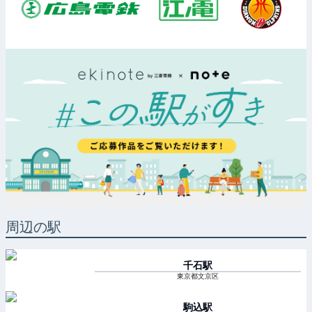
周辺の駅
千石
駅
東京都文京区
駒込
駅