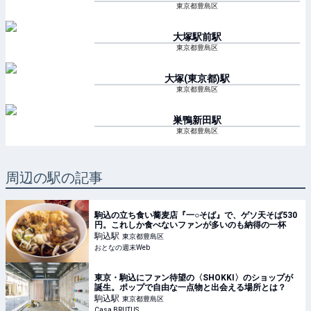
東京都豊島区
大塚駅前
駅
東京都豊島区
大塚(東京都)
駅
東京都豊島区
巣鴨新田
駅
東京都豊島区
周辺の駅の記事
駒込の立ち食い蕎麦店『一○そば』で、ゲソ天そば530
円。これしか食べないファンが多いのも納得の一杯
駒込
駅
東京都豊島区
おとなの週末Web
東京・駒込にファン待望の〈SHOKKI〉のショップが
誕生。ポップで自由な一点物と出会える場所とは？
駒込
駅
東京都豊島区
Casa BRUTUS