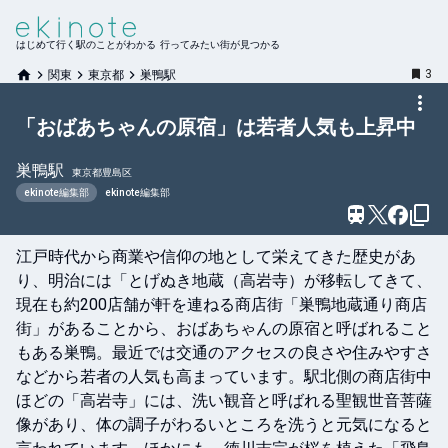
はじめて行く駅のことがわかる 行ってみたい街が見つかる
3
関東
東京都
巣鴨駅
「おばあちゃんの原宿」は若者人気も上昇中
巣鴨
駅
東京都豊島区
ekinote編集部
ekinote編集部
江戸時代から商業や信仰の地として栄えてきた歴史があ
り、明治には「とげぬき地蔵（高岩寺）が移転してきて、
現在も約200店舗が軒を連ねる商店街「巣鴨地蔵通り商店
街」があることから、おばあちゃんの原宿と呼ばれること
もある巣鴨。最近では交通のアクセスの良さや住みやすさ
などから若者の人気も高まっています。駅北側の商店街中
ほどの「高岩寺」には、洗い観音と呼ばれる聖観世音菩薩
像があり、体の調子がわるいところを洗うと元気になると