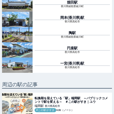
畑田
駅
香川県綾歌郡綾川町
岡本(香川県)
駅
香川県高松市
陶
駅
香川県綾歌郡綾川町
円座
駅
香川県高松市
一宮(香川県)
駅
香川県高松市
周辺の駅の記事
転換期を迎えている「駅」端岡駅 ～パブリックコメ
ントで駅を変える～ ＃この駅がすき｜ユウ
端岡
駅
香川県高松市
#この駅がすき
note（ノート）