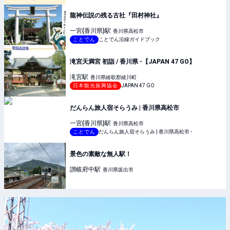
龍神伝説の残る古社『田村神社』
一宮(香川県)
駅
香川県高松市
ことでん
ことでん沿線ガイドブック
滝宮天満宮 初詣 / 香川県 -【JAPAN 47 GO】
滝宮
駅
香川県綾歌郡綾川町
日本観光振興協会
JAPAN 47 GO
だんらん旅人宿そらうみ | 香川県高松市
一宮(香川県)
駅
香川県高松市
ことでん
だんらん旅人宿そらうみ | 香川県高松市 -
景色の素敵な無人駅！
讃岐府中
駅
香川県坂出市