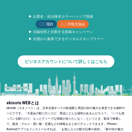
▶ 企業名・自治体名カラーバッジで投稿
〇〇電鉄
△△市観光協会
▶ 沿線住民と共創する投稿キャンペーン
▶ 全国から集客できるデジタルスタンプラリー
ビジネスアカウントについて詳しくはこちら
ekinote WEBとは
ekinote（エキノート）は、日本全国すべての鉄道駅と周辺の街の魅力を発見できる無料サ
ービスです。「今度あの駅に行くけど、周辺にどんな場所があるんだろう？」「いつも使
っている駅だけど、もっとディープな情報が知りたいな！」というとき、駅名で検索し
て、観光・グルメ・買い物・交通などの情報をまとめてチェックできます。iPhone /
Androidアプリをインストールすれば、「お気に入りの駅や記事の保存」「駅や街の魅力