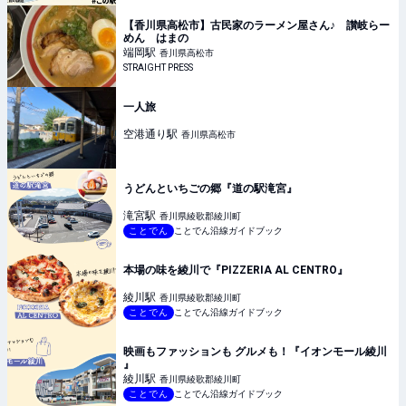
【香川県高松市】古民家のラーメン屋さん♪ 讃岐らー
めん はまの
端岡
駅
香川県高松市
STRAIGHT PRESS
一人旅
空港通り
駅
香川県高松市
うどんといちごの郷『道の駅滝宮』
滝宮
駅
香川県綾歌郡綾川町
ことでん
ことでん沿線ガイドブック
本場の味を綾川で『PIZZERIA AL CENTRO』
綾川
駅
香川県綾歌郡綾川町
ことでん
ことでん沿線ガイドブック
映画もファッションも グルメも！『イオンモール綾川
』
綾川
駅
香川県綾歌郡綾川町
ことでん
ことでん沿線ガイドブック