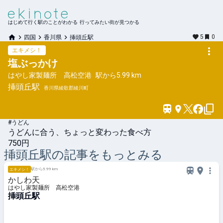
はじめて行く駅のことがわかる 行ってみたい街が見つかる
5
0
四国
香川県
挿頭丘駅
エキメシ！
塩ぶっかけ
はやし家製麺所 高松空港
駅から
5.99 km
挿頭丘
駅
香川県綾歌郡綾川町
#うどん
うどんに合う、ちょっと変わった食べ方
750円
挿頭丘
駅の記事をもっとみる
駅から5.99 km
エキメシ！
かしわ天
はやし家製麺所 高松空港
挿頭丘駅