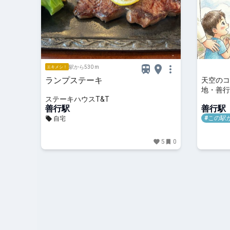
駅から530 m
エキメシ！
ランプステーキ
天空のコ
地・善行
ステーキハウスT&T
～この駅
善行駅
善行駅
#この駅
自宅
5
0