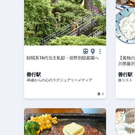
財閥系16代当主私邸・俣野別邸庭園へ
【孤独のグ
川県藤沢
うちごはん
善行駅
善行駅
スト
45歳からの心のラグジュアリーメディア
旅リスト
4