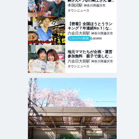
嗣さん×つるの剛士さん 藤
沢を愛する２人の英雄 世代
本鵠沼
駅
神奈川県藤沢市
を超えて語る想い | 藤沢 | タ
タウンニュース
ウンニュース
【密着】全国ほうとうラン
キング７年連続No.1 | なぜ
47年も地元民に愛され続け
六会日大前
駅
神奈川県藤沢市
る？ほうとうと発酵料理
Locomo湘南
Locomo
『元祖・へっころ谷』に朝
から密着！人気の秘密に迫
る #湘南 #グルメ #密着
地元ママたちが企画・運営
参加無料 親子で楽しむ 六
会ゆるフェス29日に 心も体
六会日大前
駅
神奈川県藤沢市
もホッ「ゆるまる」提唱 |
タウンニュース
藤沢 | タウンニュース