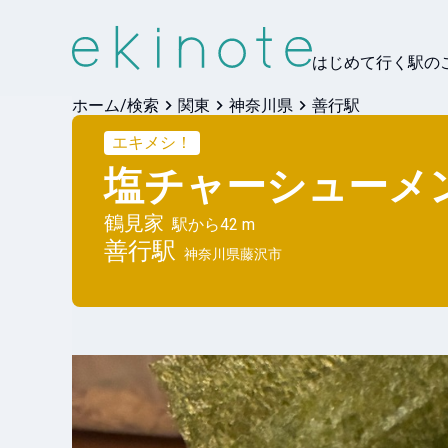
はじめて行く駅の
ホーム/検索
関東
神奈川県
善行駅
エキメシ！
塩チャーシューメ
鶴見家
駅から
42 m
善行
駅
神奈川県藤沢市