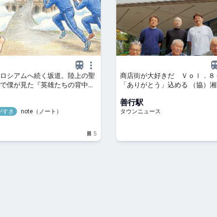
ロシアムへ続く坂道。陸上の聖
商店街が大好きだ Ｖｏｌ．８ 
で僕が見た『英雄たちの背中』
「ありがとう」込める （協）
がすき～｜クローバーさん
タウンショッピングセンター | 藤沢
善行駅
ウンニュース
がすき
note（ノート）
タウンニュース
5