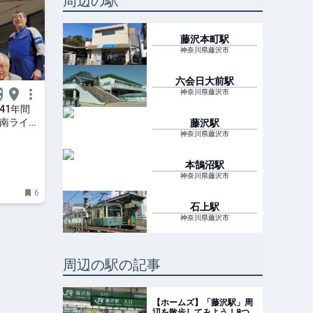
周辺の駅
藤沢本町
駅
神奈川県藤沢市
六会日大前
駅
神奈川県藤沢市
41年間
湘南ライフ
藤沢
駅
 | タ
神奈川県藤沢市
本鵠沼
駅
神奈川県藤沢市
6
石上
駅
神奈川県藤沢市
周辺の駅の記事
【ホームズ】「藤沢駅」周
辺を散歩してみよう！8つ