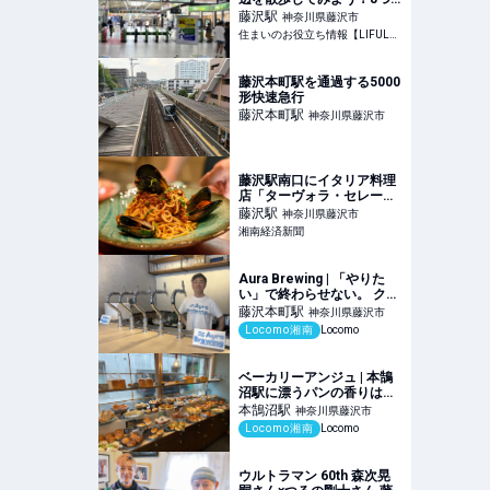
のおすすめ散歩・ウォーキ
藤沢
駅
神奈川県藤沢市
ングスポットを紹介 | 住ま
住まいのお役立ち情報【LIFULL HOME'S】
いのお役立ち情報
藤沢本町駅を通過する5000
形快速急行
藤沢本町
駅
神奈川県藤沢市
藤沢駅南口にイタリア料理
店「ターヴォラ・セレー
ノ」 地産地消をテーマに
藤沢
駅
神奈川県藤沢市
湘南経済新聞
Aura Brewing | 「やりた
い」で終わらせない。 クラ
フトビールでつくる、新し
藤沢本町
駅
神奈川県藤沢市
い雇用のかたち | 湘南の地
Locomo湘南
Locomo
域メディア Locomo
ベーカリーアンジュ | 本鵠
沼駅に漂うパンの香りは天
然酵母パンから！人気パン
本鵠沼
駅
神奈川県藤沢市
や予約方法もご紹介 | 湘南
Locomo湘南
Locomo
の地域メディア Locomo
ウルトラマン 60th 森次晃