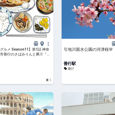
引地川親水公園の河津桜🌸
ルメ Season11】第1話 神奈
市善行のさばみりんと豚汁『お
 はるね』 2026/4/3放送|旅リ
善行駅
遊び
5