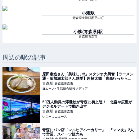
小湊
駅
青森県東津軽郡平内町
小柳(青森県)
駅
青森県青森市
周辺の駅の記事
原田泰造さん「美味しい!!」スタジオ大興奮【ラーメン
通・葉加瀬太郎さん熱愛】超極太麺「青森行ったら絶
対食べる」煮干し系中華そばレポ | ヨムーノ
青森
駅
青森県青森市
ヨムーノ - 生活総合情報メディア
50万人動員の浮世絵が青森に初上陸！ 北斎や広重が
デジタルアートで動き出す
青森
駅
青森県青森市
いこーよニュース
青森にパン店「マルヒアベーカリー」 「ママ友」2人
で営業、スイーツ販売も