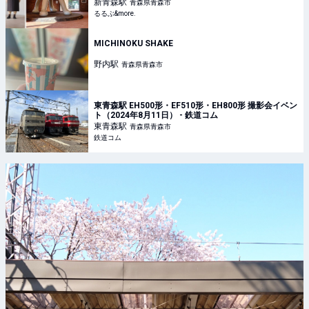
新青森
駅
青森県青森市
るるぶ&more.
MICHINOKU SHAKE
野内
駅
青森県青森市
東青森駅 EH500形・EF510形・EH800形 撮影会イベン
ト（2024年8月11日） - 鉄道コム
東青森
駅
青森県青森市
鉄道コム