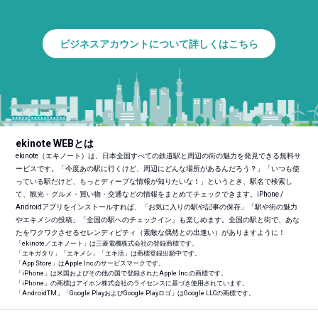
ビジネスアカウントについて詳しくはこちら
ekinote WEBとは
ekinote（エキノート）は、日本全国すべての鉄道駅と周辺の街の魅力を発見できる無料サ
ービスです。「今度あの駅に行くけど、周辺にどんな場所があるんだろう？」「いつも使
っている駅だけど、もっとディープな情報が知りたいな！」というとき、駅名で検索し
て、観光・グルメ・買い物・交通などの情報をまとめてチェックできます。iPhone /
Androidアプリをインストールすれば、「お気に入りの駅や記事の保存」「駅や街の魅力
やエキメシの投稿」「全国の駅へのチェックイン」も楽しめます。全国の駅と街で、あな
たをワクワクさせるセレンディピティ（素敵な偶然との出逢い）がありますように！
「ekinote／エキノート」は三菱電機株式会社の登録商標です。
「エキガタリ」「エキメシ」「エキ活」は商標登録出願中です。
「App Store」はApple Inc.のサービスマークです。
「iPhone」は米国およびその他の国で登録されたApple Inc.の商標です。
「iPhone」の商標はアイホン株式会社のライセンスに基づき使用されています。
「Android
TM
」「Google PlayおよびGoogle Playロゴ」はGoogle LLCの商標です。