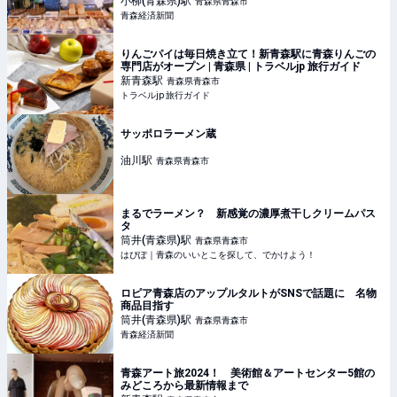
小柳(青森県)
駅
青森県青森市
青森経済新聞
りんごパイは毎日焼き立て！新青森駅に青森りんごの
専門店がオープン | 青森県 | トラベルjp 旅行ガイド
新青森
駅
青森県青森市
トラベルjp 旅行ガイド
サッポロラーメン蔵
油川
駅
青森県青森市
まるでラーメン？ 新感覚の濃厚煮干しクリームパス
タ
筒井(青森県)
駅
青森県青森市
はぴぽ｜青森のいいとこを探して、でかけよう！
ロピア青森店のアップルタルトがSNSで話題に 名物
商品目指す
筒井(青森県)
駅
青森県青森市
青森経済新聞
青森アート旅2024！ 美術館＆アートセンター5館の
みどころから最新情報まで