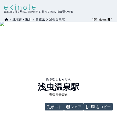
はじめて行く駅のことがわかる 行ってみたい街が見つかる
北海道・東北
青森県
浅虫温泉駅
151
views
1
あさむしおんせん
浅虫温泉
駅
青森県青森市
ポスト
シェア
URLをコピー