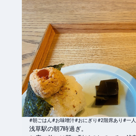
#朝ごはん
#お味噌汁
#おにぎり
#2階席あり
#一
浅草駅の朝7時過ぎ。
