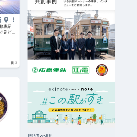
徹底紹
で見どこ
| トラ
3
周辺の駅