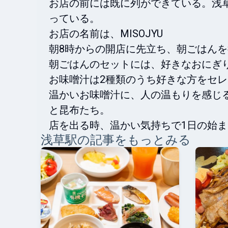
お店の前には既に列ができている。浅
っている。

お店の名前は、MISOJYU

朝8時からの開店に先立ち、朝ごはんを
朝ごはんのセットには、好きなおにぎり
お味噌汁は2種類のうち好きな方をセレ
温かいお味噌汁に、人の温もりを感じ
と昆布たち。

店を出る時、温かい気持ちで1日の始
浅草
駅の記事をもっとみる