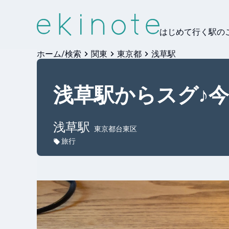
はじめて行く駅の
ホーム/検索
関東
東京都
浅草駅
浅草駅からスグ♪今
浅草
駅
東京都台東区
旅行