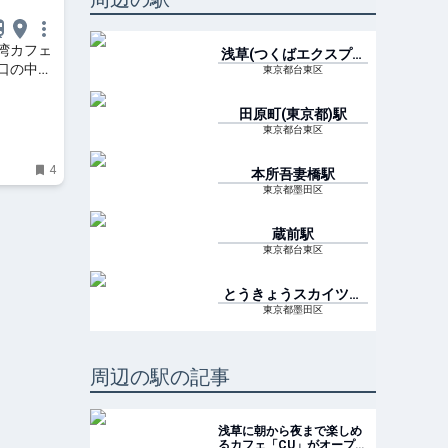
湾カフェ
浅草(つくばエクスプレ
口の中で
ス)
駅
東京都台東区
田原町(東京都)
駅
東京都台東区
4
本所吾妻橋
駅
東京都墨田区
蔵前
駅
東京都台東区
とうきょうスカイツリ
ー[業平橋]
駅
東京都墨田区
周辺の駅の記事
浅草に朝から夜まで楽しめ
るカフェ「CU」がオープン