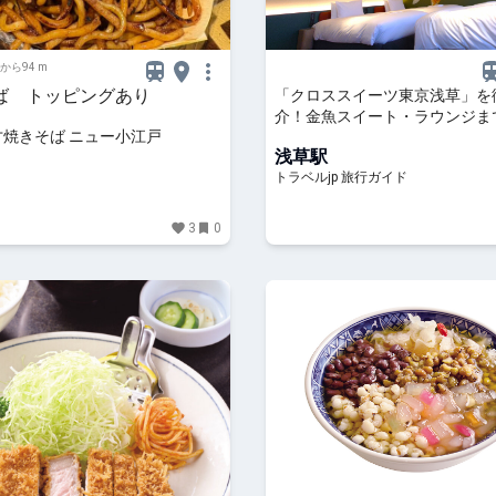
から94 m
ば トッピングあり
「クロススイーツ東京浅草」を
介！金魚スイート・ラウンジま
才焼きそば ニュー小江戸
ろ満載のアートなホテル | 東京都 
浅草駅
ベルjp 旅行ガイド
トラベルjp 旅行ガイド
3
0