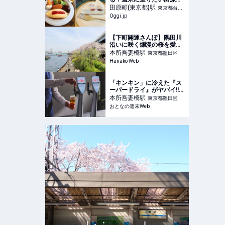
カフェ4選 | Oggi.jp
田原町(東京都)
駅
東京都台東
Oggi.jp
区
【下町開運さんぽ】隅田川
沿いに咲く爛漫の桜を愛で
つつ、寺社めぐり。
本所吾妻橋
駅
東京都墨田区
Hanako Web
「キンキン」に冷えた『ス
ーパードライ』がヤバイ!!
「スペアリブ」や「アヒー
本所吾妻橋
駅
東京都墨田区
ジョ」などコンセプトショ
おとなの週末Web
ップの激うまフードを見逃
すな!!