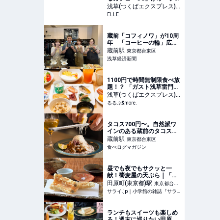
【和テイストのドーナツや
浅草(つくばエクスプレス)
抹茶ドリンクに舌鼓】
駅
ELLE
東京都台東区
蔵前「コフィノワ」が10周
年 「コーヒーの輪」広げ
次の10年へ
蔵前
駅
東京都台東区
浅草経済新聞
1100円で時間無制限食べ放
題！？ 「ガスト浅草雷門」
の朝食ビュッフェでお腹も
浅草(つくばエクスプレス)
心も満たされる｜るるぶ
駅
るるぶ&more.
東京都台東区
&more.
タコス700円〜。自然派ワ
インのある蔵前のタコス店
はビストロ感覚で使いた
蔵前
駅
東京都台東区
い！ | 食べログマガジン
食べログマガジン
昼でも夜でもサクッと一
献！蕎麦屋の天ぷら｜「浅
草 ひら山」（東京 田原町）
田原町(東京都)
駅
東京都台東
| サライ.jp｜小学館の雑誌
サライ.jp｜小学館の雑誌『サライ』公式サイト
区
『サライ』公式サイト
ランチもスイーツも楽しめ
る！週末に巡りたい田原町