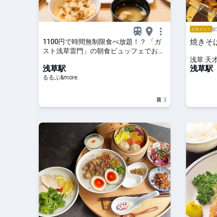
駅
エキメシ！
焼きそ
1100円で時間無制限食べ放題！？ 「ガ
スト浅草雷門」の朝食ビュッフェでお腹
浅草 天
も心も満たされる｜るるぶ&more.
浅草駅
浅草駅
るるぶ&more.
3