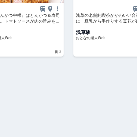
んかつ中根』はとんかつ＆寿司
浅草の老舗純喫茶がかわいい台
。トマトソースが肉の旨みを引
に 豆乳から手作りする豆花が
ほどけるようなやさしさ
浅草駅
末Web
おとなの週末Web
3