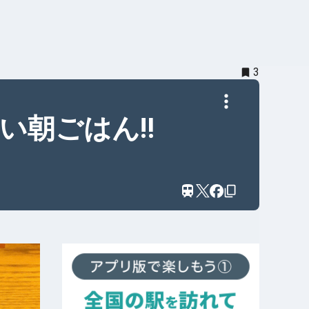
3
朝ごはん‼︎