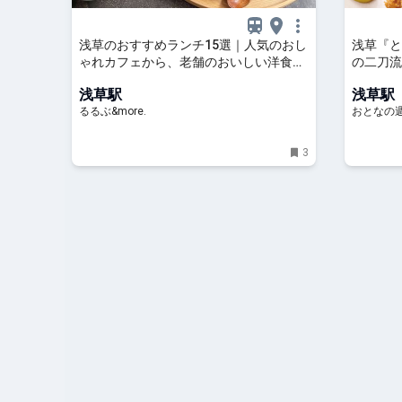
浅草のおすすめランチ15選｜人気のおし
浅草『と
ゃれカフェから、老舗のおいしい洋食、
の二刀流
定番和食まで！｜るるぶ&more.
き立てる
浅草駅
浅草駅
るるぶ&more.
おとなの週
3