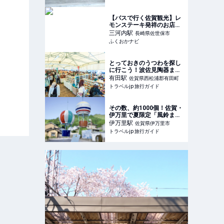
【バスで行く佐賀観光】レ
モンステーキ発祥のお店！
下町の洋食時代屋 | ふくお
三河内
駅
長崎県佐世保市
かナビ
ふくおかナビ
とっておきのうつわを探し
に行こう！波佐見陶器まつ
り2025が今年も開催 | 長崎
有田
駅
佐賀県西松浦郡有田町
県 | トラベルjp 旅行ガイド
トラベルjp 旅行ガイド
その数、約1000個！佐賀・
伊万里で夏限定「風鈴まつ
り」開催 | 佐賀県 | トラベル
伊万里
駅
佐賀県伊万里市
jp 旅行ガイド
トラベルjp 旅行ガイド