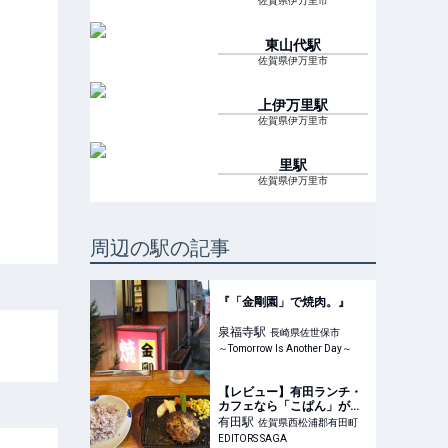
佐賀県伊万里市
東山代
駅
佐賀県伊万里市
上伊万里
駅
佐賀県伊万里市
里
駅
佐賀県伊万里市
周辺の駅の記事
『「金剛園」で焼肉。』
泉福寺
駅
長崎県佐世保市
～Tomorrow Is Another Day～
【レビュー】有田ランチ・
カフェなら「こぱん」がお
すすめ！自然に癒やされる
有田
駅
佐賀県西松浦郡有田町
人気レストラン｜EDITORS
EDITORS SAGA