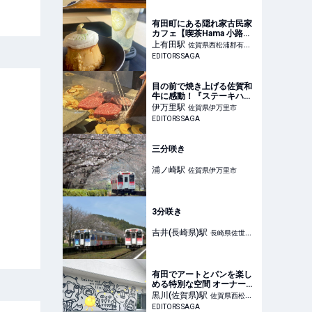
SAGA
有田町にある隠れ家古民家
カフェ【喫茶Hama 小路
庵】でレトロなスイーツは
上有田
駅
佐賀県西松浦郡有田
いかが？｜EDITORS SAGA
EDITORS SAGA
町
目の前で焼き上げる佐賀和
牛に感動！『ステーキハウ
ス つじ川』で過ごす至福の
伊万里
駅
佐賀県伊万里市
ランチタイム｜EDITORS
EDITORS SAGA
SAGA
三分咲き
浦ノ崎
駅
佐賀県伊万里市
3分咲き
吉井(長崎県)
駅
長崎県佐世保
市
有田でアートとパンを楽し
める特別な空間 オーナーお
すすめのパンを紹介｜
黒川(佐賀県)
駅
佐賀県西松浦
EDITORS SAGA
EDITORS SAGA
郡有田町