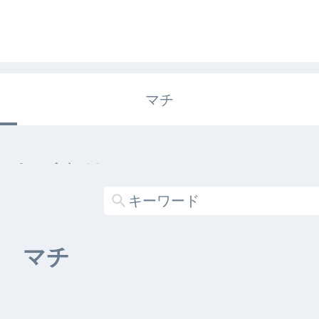
マチ
エキガタリ
する記事がありません
マチ