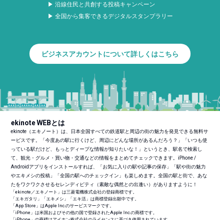
▶ 沿線住民と共創する投稿キャンペーン
▶ 全国から集客できるデジタルスタンプラリー
ビジネスアカウントについて詳しくはこちら
ekinote WEBとは
ekinote（エキノート）は、日本全国すべての鉄道駅と周辺の街の魅力を発見できる無料サ
ービスです。「今度あの駅に行くけど、周辺にどんな場所があるんだろう？」「いつも使
っている駅だけど、もっとディープな情報が知りたいな！」というとき、駅名で検索し
て、観光・グルメ・買い物・交通などの情報をまとめてチェックできます。iPhone /
Androidアプリをインストールすれば、「お気に入りの駅や記事の保存」「駅や街の魅力
やエキメシの投稿」「全国の駅へのチェックイン」も楽しめます。全国の駅と街で、あな
たをワクワクさせるセレンディピティ（素敵な偶然との出逢い）がありますように！
「ekinote／エキノート」は三菱電機株式会社の登録商標です。
「エキガタリ」「エキメシ」「エキ活」は商標登録出願中です。
「App Store」はApple Inc.のサービスマークです。
「iPhone」は米国およびその他の国で登録されたApple Inc.の商標です。
「iPhone」の商標はアイホン株式会社のライセンスに基づき使用されています。