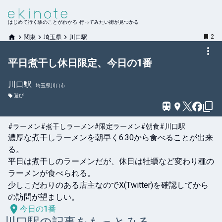
はじめて行く駅のことがわかる 行ってみたい街が見つかる
2
関東
埼玉県
川口駅
平日煮干し休日限定、今日の1番
川口
駅
埼玉県川口市
遊び
#ラーメン
#煮干しラーメン
#限定ラーメン
#朝食
#川口駅
濃厚な煮干しラーメンを朝早く6:30から食べることが出来
る。

平日は煮干しのラーメンだが、休日は牡蠣など変わり種の
ラーメンが食べられる。

少しこだわりのある店主なのでX(Twitter)を確認してから
の訪問が望ましい。
今日の1番