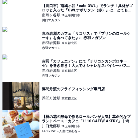
【川口市】南鳩ヶ谷「cafe OWL」でランチ！具材がゴ
ロッと入った『OWLナポリタン（赤）』は、とても濃
厚な美味しさです。
南鳩ヶ谷
駅
埼玉県川口市
川口マガジン
赤羽岩淵のカフェ「リコリス」で『プリンのロールケ
ーキ』を食べてきたよ♪ | 赤羽マガジン
赤羽岩淵
駅
東京都北区
赤羽マガジン
赤羽「カフェエデン」にて『チリコンカンボロネー
ゼ』を巻き巻き！大人でオシャレなスパイシーパスタ
と、まったりタイムを満喫。 | 赤羽マガジン
赤羽岩淵
駅
東京都北区
赤羽マガジン
浮間舟渡のフライフィッシング専門店
浮間舟渡
駅
東京都北区
【桃の花の酵母で作るロールパンが人気】革命的なプ
ラントベース・カフェ「1110 CAFE/BAKERY」｜埼
玉・川口 | TABIZINE～人生に旅心を～
川口元郷
駅
埼玉県川口市
TABIZINE～人生に旅心を～