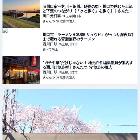
旧川口宿～芝川～荒川。鋳物の街・川口で感じた上流
と下流のつながり【「水と歩く」を歩く】｜さんたつ
by 散歩の達人
川口元郷
駅
埼玉県川口市
さんたつ by 散歩の達人
川口市「ラーメンHOUSE リュウビ」がっつり深夜3時
まで啜れる背脂無双のラーメン
西川口
駅
埼玉県川口市
食べて埼玉
“ガチ中華”だけじゃない！ 地元在住編集部員が案内す
る西川口散歩術｜さんたつ by 散歩の達人
西川口
駅
埼玉県川口市
さんたつ by 散歩の達人