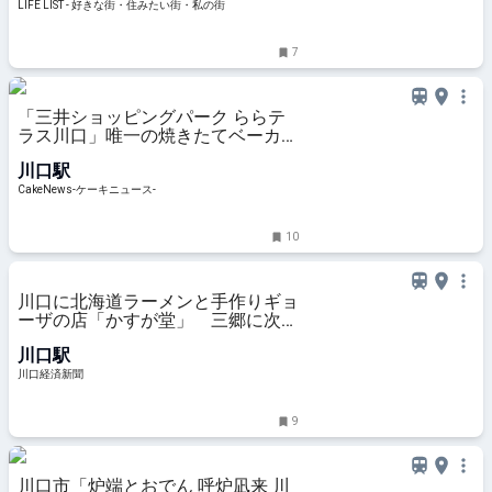
い街・私の街
LIFE LIST - 好きな街・住みたい街・私の街
7
「三井ショッピングパーク ららテ
ラス川口」唯一の焼きたてベーカリ
ー提供「あおやまベーカリー」開業
川口駅
日に同時オープン
CakeNews-ケーキニュース-
10
川口に北海道ラーメンと手作りギョ
ーザの店「かすが堂」 三郷に次ぎ
2号店
川口駅
川口経済新聞
9
川口市「炉端とおでん 呼炉凪来 川