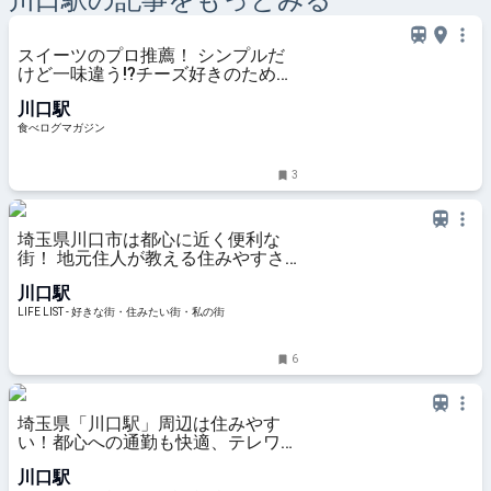
川口
駅の記事をもっとみる
スイーツのプロ推薦！ シンプルだ
けど一味違う!?チーズ好きのための
チーズケーキ | 食べログマガジン
川口駅
食べログマガジン
3
埼玉県川口市は都心に近く便利な
街！ 地元住人が教える住みやすさ -
LIFE LIST - 好きな街・住みたい
川口駅
街・私の街
LIFE LIST - 好きな街・住みたい街・私の街
6
埼玉県「川口駅」周辺は住みやす
い！都心への通勤も快適、テレワー
ク施設も充実した街の住み心地をお
川口駅
伝え - LIFE LIST - 好きな街・住みた