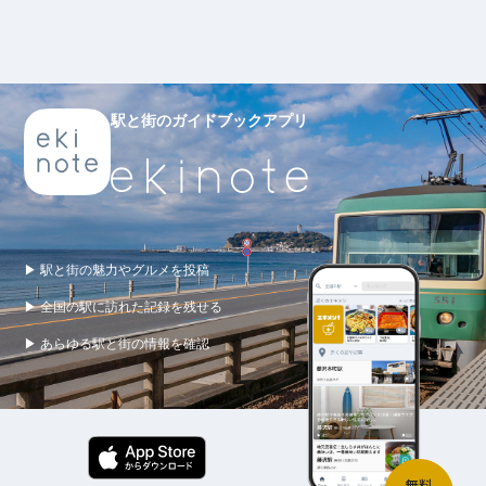
駅と街のガイドブックアプリ
▶ 駅と街の魅力やグルメを投稿
▶ 全国の駅に訪れた記録を残せる
▶ あらゆる駅と街の情報を確認