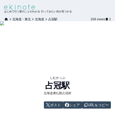
はじめて行く駅のことがわかる 行ってみたい街が見つかる
北海道・東北
北海道
占冠駅
268
views
2
しむかっぷ
占冠
駅
北海道勇払郡占冠村
ポスト
シェア
URLをコピー