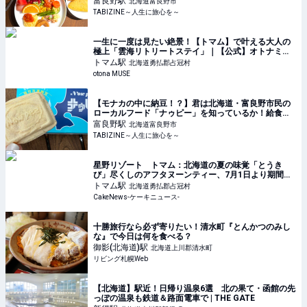
富良野
駅
北海道富良野市
TABIZINE～人生に旅心を～
一生に一度は見たい絶景！【トマム】で叶える大人の
極上「雲海リトリートステイ」｜【公式】オトナミュ
ーズ ウェブ（otona MUSE）
トマム
駅
北海道勇払郡占冠村
otona MUSE
【モナカの中に納豆！？】君は北海道・富良野市民の
ローカルフード「ナゥピー」を知っているか！給食に
も出るらしい | TABIZINE～人生に旅心を～
富良野
駅
北海道富良野市
TABIZINE～人生に旅心を～
星野リゾート トマム：北海道の夏の味覚「とうき
び」尽くしのアフタヌーンティー、7月1日より期間限
定で初開催
トマム
駅
北海道勇払郡占冠村
CakeNews-ケーキニュース-
十勝旅行なら必ず寄りたい！清水町『とんかつのみし
な』で今日は何を食べる？
御影(北海道)
駅
北海道上川郡清水町
リビング札幌Web
【北海道】駅近！日帰り温泉6選 北の果て・函館の先
っぽの温泉も鉄道＆路面電車で | THE GATE