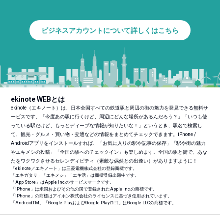
ビジネスアカウントについて詳しくはこちら
ekinote WEBとは
ekinote（エキノート）は、日本全国すべての鉄道駅と周辺の街の魅力を発見できる無料サ
ービスです。「今度あの駅に行くけど、周辺にどんな場所があるんだろう？」「いつも使
っている駅だけど、もっとディープな情報が知りたいな！」というとき、駅名で検索し
て、観光・グルメ・買い物・交通などの情報をまとめてチェックできます。iPhone /
Androidアプリをインストールすれば、「お気に入りの駅や記事の保存」「駅や街の魅力
やエキメシの投稿」「全国の駅へのチェックイン」も楽しめます。全国の駅と街で、あな
たをワクワクさせるセレンディピティ（素敵な偶然との出逢い）がありますように！
「ekinote／エキノート」は三菱電機株式会社の登録商標です。
「エキガタリ」「エキメシ」「エキ活」は商標登録出願中です。
「App Store」はApple Inc.のサービスマークです。
「iPhone」は米国およびその他の国で登録されたApple Inc.の商標です。
「iPhone」の商標はアイホン株式会社のライセンスに基づき使用されています。
「Android
TM
」「Google PlayおよびGoogle Playロゴ」はGoogle LLCの商標です。