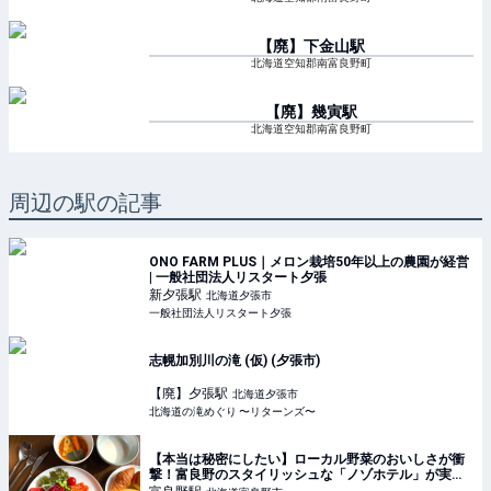
【廃】下金山
駅
北海道空知郡南富良野町
【廃】幾寅
駅
北海道空知郡南富良野町
周辺の駅の記事
ONO FARM PLUS｜メロン栽培50年以上の農園が経営
| 一般社団法人リスタート夕張
新夕張
駅
北海道夕張市
一般社団法人リスタート夕張
志幌加別川の滝 (仮) (夕張市)
【廃】夕張
駅
北海道夕張市
北海道の滝めぐり 〜リターンズ〜
【本当は秘密にしたい】ローカル野菜のおいしさが衝
撃！富良野のスタイリッシュな「ノゾホテル」が実は
コスパ抜群 | TABIZINE～人生に旅心を～