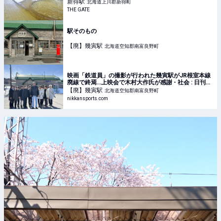
新得
駅
北海道上川郡新得町
THE GATE
駅そのもの
【廃】幾寅
駅
北海道空知郡南富良野町
映画「鉄道員」の撮影が行われた幾寅駅がJR根室本線
廃線で終焉…上映会で木村大作氏が感謝 - 社会 : 日刊ス
ポーツ
【廃】幾寅
駅
北海道空知郡南富良野町
nikkansports.com