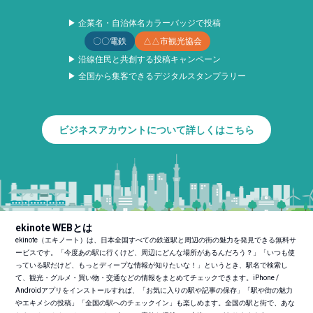
▶ 企業名・自治体名カラーバッジで投稿
〇〇電鉄
△△市観光協会
▶ 沿線住民と共創する投稿キャンペーン
▶ 全国から集客できるデジタルスタンプラリー
ビジネスアカウントについて詳しくはこちら
ekinote WEBとは
ekinote（エキノート）は、日本全国すべての鉄道駅と周辺の街の魅力を発見できる無料サ
ービスです。「今度あの駅に行くけど、周辺にどんな場所があるんだろう？」「いつも使
っている駅だけど、もっとディープな情報が知りたいな！」というとき、駅名で検索し
て、観光・グルメ・買い物・交通などの情報をまとめてチェックできます。iPhone /
Androidアプリをインストールすれば、「お気に入りの駅や記事の保存」「駅や街の魅力
やエキメシの投稿」「全国の駅へのチェックイン」も楽しめます。全国の駅と街で、あな