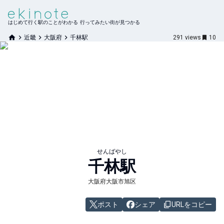
はじめて行く駅のことがわかる 行ってみたい街が見つかる
近畿
大阪府
千林駅
291
views
10
せんばやし
千林
駅
大阪府大阪市旭区
ポスト
シェア
URLをコピー