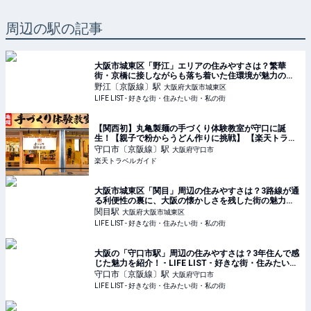
周辺の駅の記事
大阪市城東区「野江」エリアの住みやすさは？繁華
街・京橋に接しながらも落ち着いた住環境が魅力の街 -
LIFE LIST - 好きな街・住みたい街・私の街
野江〔京阪線〕
駅
大阪府大阪市城東区
LIFE LIST - 好きな街・住みたい街・私の街
【関西初】丸亀製麺の手づくり体験教室が守口に誕
生！【親子で粉からうどん作りに挑戦】 【楽天トラベ
ル】
守口市〔京阪線〕
駅
大阪府守口市
楽天トラベルガイド
大阪市城東区「関目」周辺の住みやすさは？3路線が通
る利便性の裏に、大阪の懐かしさを残した街の魅力を
ご紹介 - LIFE LIST - 好きな街・住みたい街・私の街
関目
駅
大阪府大阪市城東区
LIFE LIST - 好きな街・住みたい街・私の街
大阪の「守口市駅」周辺の住みやすさは？3年住んで感
じた魅力を紹介！ - LIFE LIST - 好きな街・住みたい
街・私の街
守口市〔京阪線〕
駅
大阪府守口市
LIFE LIST - 好きな街・住みたい街・私の街