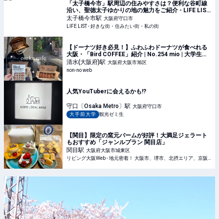
「太子橋今市」駅周辺の住みやすさは？便利な谷町線
沿い、聖徳太子ゆかりの地の魅力をご紹介 - LIFE LIST
- 好きな街・住みたい街・私の街
太子橋今市
駅
大阪府守口市
LIFE LIST - 好きな街・住みたい街・私の街
【ドーナツ好き必見！】ふわふわドーナツが食べれる
大阪・「Bird COFFEE」紹介 | No.254 mio | 大学生エ
ディターズ | non-no web
清水(大阪府)
駅
大阪府大阪市旭区
non-no web
人気YouTuberに会えるかも!?
守口〔Osaka Metro〕
駅
大阪府守口市
大手前大学
観光ゼミ生
【関目】限定の窯元バームが好評！大満足ジェラート
もおすすめ「ジャンルプラン 関目店」
関目
駅
大阪府大阪市城東区
リビング大阪Web - 地元密着！ 大阪市、堺市、北摂エリア、京阪沿線ほかのグルメ、イベント、お出かけ、習い事情報