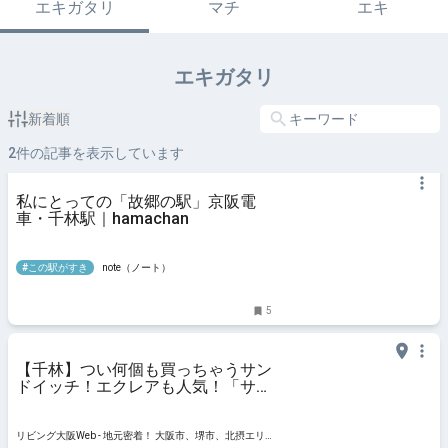
エキガタリ
マチ
エキ
エキガタリ
新着順
2
件の記事を表示しています
私にとっての「故郷の駅」京阪電
車・千林駅｜hamachan
#この駅がすき
note（ノート）
5
【千林】つい何個も買っちゃうサン
ドイッチ！エクレアも人気！「サン
ド アール ライラック店」
リビング大阪Web - 地元密着！ 大阪市、堺市、北摂エリ