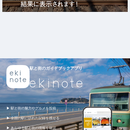
駅と街のガイドブックアプリ
▶ 駅と街の魅力やグルメを投稿
▶ 全国の駅に訪れた記録を残せる
▶ あらゆる駅と街の情報を確認