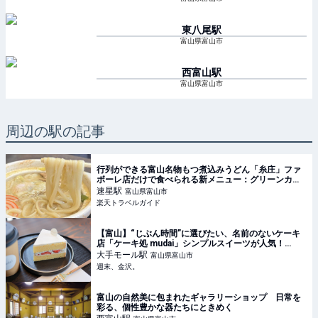
東八尾
駅
富山県富山市
西富山
駅
富山県富山市
周辺の駅の記事
行列ができる富山名物もつ煮込みうどん「糸庄」ファ
ボーレ店だけで食べられる新メニュー：グリーンカレ
ー 【楽天トラベル】
速星
駅
富山県富山市
楽天トラベルガイド
【富山】“じぶん時間”に選びたい、名前のないケーキ
店「ケーキ処 mudai」シンプルスイーツが人気！
【NEW OPEN】 - 週末、金沢。
大手モール
駅
富山県富山市
週末、金沢。
富山の自然美に包まれたギャラリーショップ 日常を
彩る、個性豊かな器たちにときめく