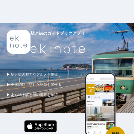
駅と街のガイドブックアプリ
▶ 駅と街の魅力やグルメを投稿
▶ 全国の駅に訪れた記録を残せる
▶ あらゆる駅と街の情報を確認