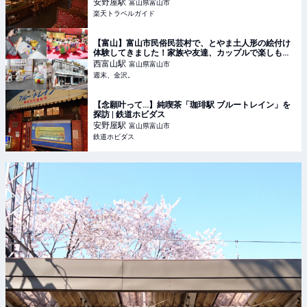
安野屋
駅
富山県富山市
楽天トラベルガイド
【富山】富山市民俗民芸村で、とやま土人形の絵付け
体験してきました！家族や友達、カップルで楽しもう♪
- 週末、金沢。
西富山
駅
富山県富山市
週末、金沢。
【念願叶って…】純喫茶「珈琲駅 ブルートレイン」を
探訪 | 鉄道ホビダス
安野屋
駅
富山県富山市
鉄道ホビダス