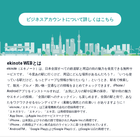
ビジネスアカウントについて詳しくはこちら
ekinote WEBとは
ekinote（エキノート）は、日本全国すべての鉄道駅と周辺の街の魅力を発見できる無料サ
ービスです。「今度あの駅に行くけど、周辺にどんな場所があるんだろう？」「いつも使
っている駅だけど、もっとディープな情報が知りたいな！」というとき、駅名で検索し
て、観光・グルメ・買い物・交通などの情報をまとめてチェックできます。iPhone /
Androidアプリをインストールすれば、「お気に入りの駅や記事の保存」「駅や街の魅力
やエキメシの投稿」「全国の駅へのチェックイン」も楽しめます。全国の駅と街で、あな
たをワクワクさせるセレンディピティ（素敵な偶然との出逢い）がありますように！
「ekinote／エキノート」は三菱電機株式会社の登録商標です。
「エキガタリ」「エキメシ」「エキ活」は商標登録出願中です。
「App Store」はApple Inc.のサービスマークです。
「iPhone」は米国およびその他の国で登録されたApple Inc.の商標です。
「iPhone」の商標はアイホン株式会社のライセンスに基づき使用されています。
「Android
TM
」「Google PlayおよびGoogle Playロゴ」はGoogle LLCの商標です。