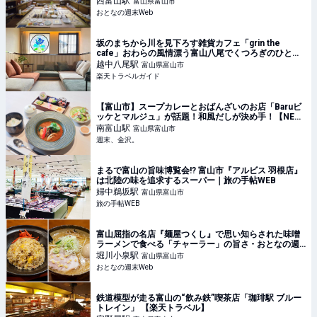
西富山
駅
富山県富山市
おとなの週末Web
坂のまちから川を見下ろす雑貨カフェ「grin the
cafe」おわらの風情漂う富山八尾でくつろぎのひと時
を 【楽天トラベル】
越中八尾
駅
富山県富山市
楽天トラベルガイド
【富山市】スープカレーとおばんざいのお店「Baruビ
ッケとマルジュ」が話題！和風だしが決め手！【NEW
OPEN】 - 週末、金沢。
南富山
駅
富山県富山市
週末、金沢。
まるで富山の旨味博覧会!? 富山市『アルビス 羽根店』
は北陸の味を追求するスーパー｜旅の手帖WEB
婦中鵜坂
駅
富山県富山市
旅の手帖WEB
富山屈指の名店『麺屋つくし』で思い知らされた味噌
ラーメンで食べる「チャーラー」の旨さ - おとなの週
末Web
堀川小泉
駅
富山県富山市
おとなの週末Web
鉄道模型が走る富山の“飲み鉄”喫茶店「珈琲駅 ブルー
トレイン」 【楽天トラベル】