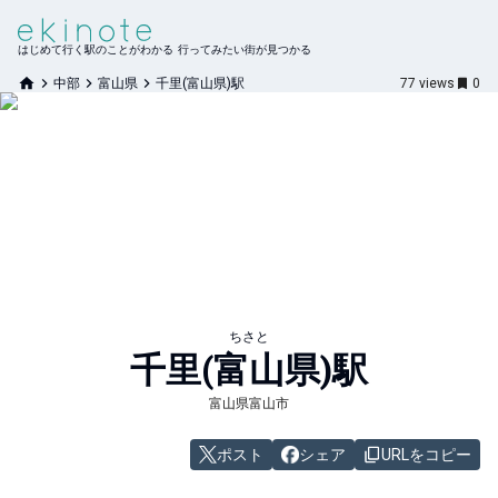
はじめて行く駅のことがわかる 行ってみたい街が見つかる
中部
富山県
千里(富山県)駅
77
views
0
ちさと
千里(富山県)
駅
富山県富山市
ポスト
シェア
URLをコピー