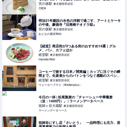
む水色の洋館を訪ねて】
宮の坂
駅
東京都世田谷区
CREA
明治21年建設の水色の洋館で過ごす、アートとケーキ
の午後。豪徳寺『旧尾崎テオドラ邸』
宮の坂
駅
東京都世田谷区
おとなの週末Web
【経堂】商店街が3つある街のおすすめ16選｜グル
メ、パン、カフェほか
経堂
駅
東京都世田谷区
Hanako Web
コーヒーで旅する日本／関東編｜カップに注ぐその瞬
間まで。生産者からのバトンをつなぐ感動のスペシャ
ルティコーヒー「Raw Sugar Roast」｜ウォーカープ
経堂
駅
東京都世田谷区
ラス
ウォーカープラス（Walkerplus）
今日の一杯 | 松尾製麦の「チャーシュー中華蕎麦
（並：1400円）」 | ラーメンデータベース
祖師ヶ谷大蔵
駅
東京都世田谷区
ラーメンデータベース
祖師谷にすし店「さいとう」 一品料理にも注力、居
酒屋感覚での利用も歓迎