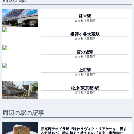
経堂
駅
東京都世田谷区
祖師ヶ谷大蔵
駅
東京都世田谷区
宮の坂
駅
東京都世田谷区
上町
駅
東京都世田谷区
松原(東京都)
駅
東京都世田谷区
周辺の駅の記事
旧尾崎テオドラ邸で味わうヴィクトリアケーキ。愛す
る気持ちが、時を越えて残すもの【東京・豪徳寺に佇