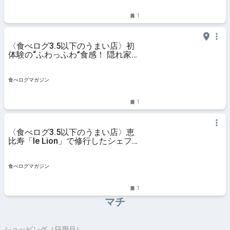
1
〈食べログ3.5以下のうまい店〉初
体験の“ふわっふわ”食感！ 隠れ家イ
タリアンの名物「ラザニア」に舌鼓
を打つ | 食べログマガジン
食べログマガジン
1
〈食べログ3.5以下のうまい店〉恵
比寿「le Lion」で修行したシェフ
が独立。フランスの家庭的なビスト
ロの人気料理は「鳩のロールキャベ
ツ」 | 食べログマガジン
食べログマガジン
1
マチ
ショッピング（日用品）