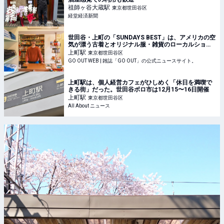
祖師ヶ谷大蔵
駅
東京都世田谷区
経堂経済新聞
世田谷・上町の「SUNDAYS BEST」は、アメリカの空
気が漂う古着とオリジナル服・雑貨のローカルショッ
プ。 | GO OUT WEB
上町
駅
東京都世田谷区
GO OUT WEB | 雑誌「GO OUT」の公式ニュースサイト。
上町駅は、個人経営カフェがひしめく「休日を満喫で
きる街」だった。世田谷ボロ市は12月15〜16日開催
上町
駅
東京都世田谷区
All About ニュース