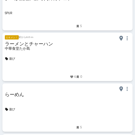
【MAGIC HOUSE】が世田谷に誕生
- ライフスタイルニュース | SPUR
SPUR
5
駅から605 m
エキメシ！
ラーメンとチャーハン
中華食堂たか島
遊び
6
0
らーめん
遊び
5