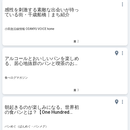
感性を刺激する素敵な出会いが待っ
ている街・千歳船橋｜まち紹介
小田急沿線情報 ODAKYU VOICE home
2
アルコールとおいしいパンを楽しめ
る、居心地抜群のパンと喫茶のお店
（東京・千歳船橋） | 食べログマガ
ジン
食べログマガジン
3
朝起きるのが楽しみになる。世界初
の食パンとは？【One Hundred
Bakery 千歳船橋】（東京都・世田
谷区）
パンめぐ（ぱんめぐ・パンメグ）