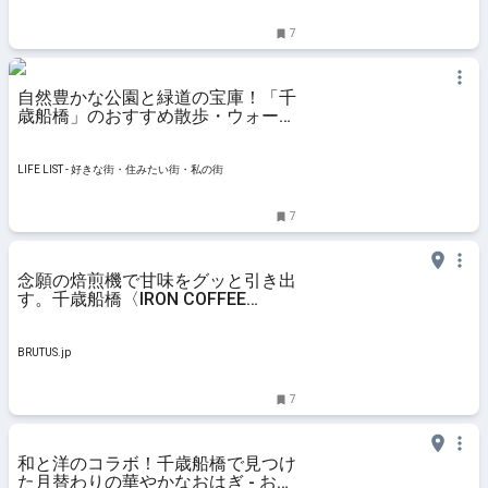
7
自然豊かな公園と緑道の宝庫！「千
歳船橋」のおすすめ散歩・ウォーキ
ングスポット ８選 - LIFE LIST - 好
きな街・住みたい街・私の街
LIFE LIST - 好きな街・住みたい街・私の街
7
念願の焙煎機で甘味をグッと引き出
す。千歳船橋〈IRON COFFEE
ROASTERY〉 | ブルータス|
BRUTUS.jp
BRUTUS.jp
7
和と洋のコラボ！千歳船橋で見つけ
た月替わりの華やかなおはぎ - おと