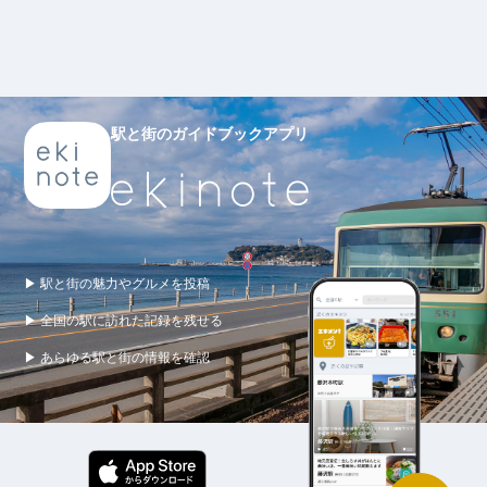
駅と街のガイドブックアプリ
▶ 駅と街の魅力やグルメを投稿
▶ 全国の駅に訪れた記録を残せる
▶ あらゆる駅と街の情報を確認