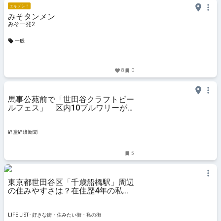
エキメシ！
みそタンメン
みそ一発2
一般
8
0
馬事公苑前で「世田谷クラフトビー
ルフェス」 区内10ブルワリーが
集結
経堂経済新聞
5
東京都世田谷区「千歳船橋駅」周辺
の住みやすさは？在住歴4年の私が
街の魅力を紹介 - LIFE LIST - 好きな
街・住みたい街・私の街
LIFE LIST - 好きな街・住みたい街・私の街