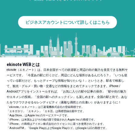
ビジネスアカウントについて詳しくはこちら
ekinote WEBとは
ekinote（エキノート）は、日本全国すべての鉄道駅と周辺の街の魅力を発見できる無料サ
ービスです。「今度あの駅に行くけど、周辺にどんな場所があるんだろう？」「いつも使
っている駅だけど、もっとディープな情報が知りたいな！」というとき、駅名で検索し
て、観光・グルメ・買い物・交通などの情報をまとめてチェックできます。iPhone /
Androidアプリをインストールすれば、「お気に入りの駅や記事の保存」「駅や街の魅力
やエキメシの投稿」「全国の駅へのチェックイン」も楽しめます。全国の駅と街で、あな
たをワクワクさせるセレンディピティ（素敵な偶然との出逢い）がありますように！
「ekinote／エキノート」は三菱電機株式会社の登録商標です。
「エキガタリ」「エキメシ」「エキ活」は商標登録出願中です。
「App Store」はApple Inc.のサービスマークです。
「iPhone」は米国およびその他の国で登録されたApple Inc.の商標です。
「iPhone」の商標はアイホン株式会社のライセンスに基づき使用されています。
「Android
TM
」「Google PlayおよびGoogle Playロゴ」はGoogle LLCの商標です。