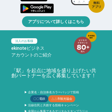
アプリについて詳しくはこちら
法人のお客様
ekinoteビジネス
アカウントのご紹介
「駅」を起点に地域を盛り上げたい共
創パートナーを広く募集しています！
▶ 企業名・自治体名カラーバッジで投稿
〇〇電鉄
△△市観光協会
▶ 沿線住民と共創する投稿キャンペーン
▶ 全国から集客できるデジタルスタンプラリー