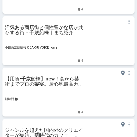
4
活気ある商店街と個性豊かな店が共
存する街・千歳船橋｜まち紹介
小田急沿線情報 ODAKYU VOICE home
4
【用賀•千歳船橋】new！食から芸
術までプロの饗宴。居心地最高カフ
ェ@MAGIC HOUSE【vol.604】 - 朝
時間.jp
朝時間.jp
4
ジャンルを超えた国内外のクリエイ
ターが集結。新時代のカフェ、