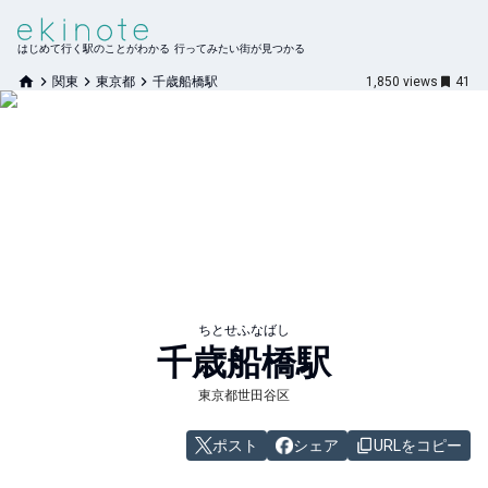
はじめて行く駅のことがわかる 行ってみたい街が見つかる
関東
東京都
千歳船橋駅
1,850
views
41
ちとせふなばし
千歳船橋
駅
東京都世田谷区
ポスト
シェア
URLをコピー