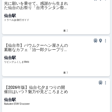
光に願いを乗せて。感謝から生まれ
た仙台のお祭り「台湾ランタン祭」
| 宮城県 | トラベルjp 旅行ガイド
仙台駅
トラベルjp 旅行ガイド
2
【仙台市】バウムクーヘン屋さんの
素敵なカフェ「治一郎クレープリ
ー」
仙台駅
リビングふくしまWeb
3
【2026年版】仙台七夕まつりの開
催日はいつ？魅力や見どころまとめ
仙台駅
Rakuten STAY Discover