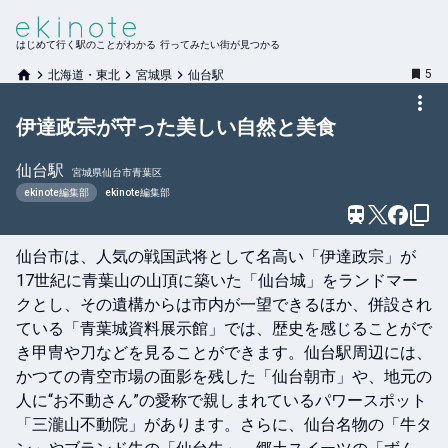
はじめて行く駅のことがわかる 行ってみたい街が見つかる
5
北海道・東北
宮城県
仙台駅
伊達政宗が守った美しい自然と美食
仙台
駅
宮城県仙台市青葉区
ekinote編集部
ekinote編集部
仙台市は、人気の戦国武将として名高い「伊達政宗」が
17世紀に青葉山の山頂に築いた「仙台城」をランドマー
クとし、その遺構からは市内が一望できるほか、併設され
ている「青葉城資料展示館」では、歴史を感じることがで
き甲冑や刀などを見ることができます。仙台駅周辺には、
かつての青空市場の面影を残した「仙台朝市」や、地元の
人に“お不動さん”の愛称で親しまれているパワースポット
「三瀧山不動院」があります。さらに、仙台名物の「牛タ