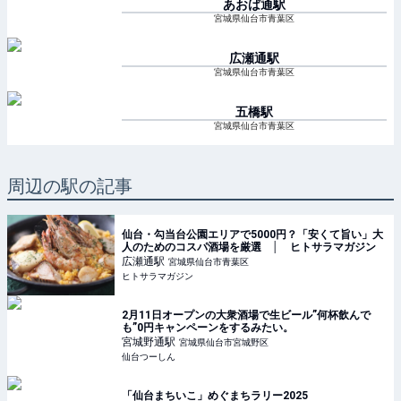
あおば通
駅
宮城県仙台市青葉区
広瀬通
駅
宮城県仙台市青葉区
五橋
駅
宮城県仙台市青葉区
周辺の駅の記事
仙台・勾当台公園エリアで5000円？「安くて旨い」大
人のためのコスパ酒場を厳選 │ ヒトサラマガジン
広瀬通
駅
宮城県仙台市青葉区
ヒトサラマガジン
2月11日オープンの大衆酒場で生ビール”何杯飲んで
も”0円キャンペーンをするみたい。
宮城野通
駅
宮城県仙台市宮城野区
仙台つーしん
「仙台まちいこ」めぐまちラリー2025