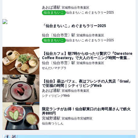
あおば通
駅
宮城県仙台市青葉区
仙台まちいこ
仙台まちいこ めぐまちラリー2025
「仙台まちいこ」めぐまちラリー2025
仙台〔仙台市営〕
駅
宮城県仙台市青葉区
仙台まちいこ
仙台まちいこ めぐまちラリー2025
【仙台カフェ】朝7時からゆったり贅沢♡『Darestore
Coffee Roastery』で大人のモーニング時間〜青葉区
花京院〜 - せんだいマチプラ
仙台〔仙台市営〕
駅
宮城県仙台市青葉区
せんだいマチプラ
【仙台】昼はパフェ、夜はフレンチの人気店「Graal」
で至福の時間｜シティリビングWeb
あおば通
駅
宮城県仙台市青葉区
シティリビングWeb
限定ランチがお得！仙台駅東口のお寿司屋さんで鉄火
丼880円
宮城野通
駅
宮城県仙台市宮城野区
仙台南つうしん