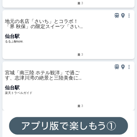
3
地元の名店「さいち」とコラボ！
「界 秋保」の限定スイーツ「さい
ちのおはぎ氷」が気になる！｜るる
仙台駅
ぶ&more.
るるぶ&more.
3
宮城「南三陸 ホテル観洋」で過ご
す、志津川湾の絶景と三陸美食に満
たされる滞在 【楽天トラベル】
仙台駅
楽天トラベルガイド
3