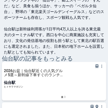
ン」やブランド牛の「仙台牛」、郷土スイーツの「ずん
だ」など、美食も揃うほか、サッカーの「ベガルタ仙
台」、野球の「東北楽天ゴールデンイーグルス」などのス
ポーツチームも存在し、スポーツ観戦も人気です。

仙台駅は新幹線利用客が1日平均4万人以上を誇る東北最
大のターミナル駅です。西口を中心に商業施設も充実して
おり、文化の発信基地の役割も担う駅として東北の駅百選
にも選定されました。また、日本初の地下ホームを設置し
た駅としても知られています。
仙台
駅の記事をもっとみる
2026お盆｜仙台駅近くの人気グル
メ5選～新幹線下車すぐのランチ＆
ディナー │ ヒトサラマガジン
仙台駅
ヒトサラマガジン
3