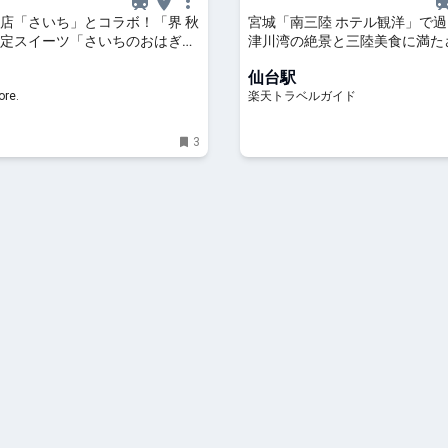
店「さいち」とコラボ！「界 秋
宮城「南三陸 ホテル観洋」で
定スイーツ「さいちのおはぎ
津川湾の絶景と三陸美食に満た
になる！｜るるぶ&more.
在 【楽天トラベル】
仙台駅
re.
楽天トラベルガイド
3