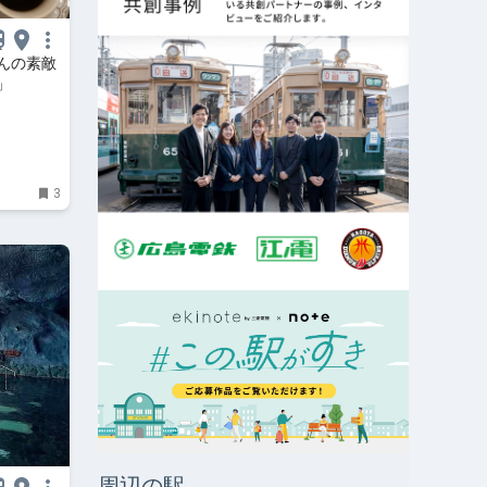
んの素敵
」
3
周辺の駅