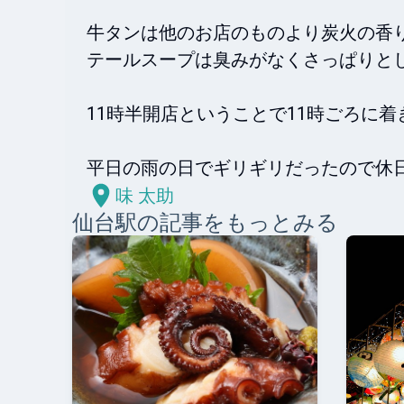
牛タンは他のお店のものより炭火の香り
テールスープは臭みがなくさっぱりとし
11時半開店ということで11時ごろに着
平日の雨の日でギリギリだったので休
味 太助
仙台
駅の記事をもっとみる