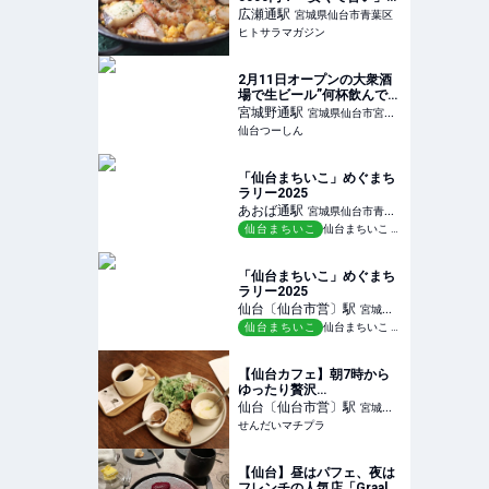
人のためのコスパ酒場を厳
広瀬通
駅
宮城県仙台市青葉区
選 │ ヒトサラマガジン
ヒトサラマガジン
2月11日オープンの大衆酒
場で生ビール”何杯飲んで
も”0円キャンペーンをする
宮城野通
駅
宮城県仙台市宮城
みたい。
仙台つーしん
野区
「仙台まちいこ」めぐまち
ラリー2025
あおば通
駅
宮城県仙台市青葉
仙台まちいこ
仙台まちいこ めぐまちラリー2025
区
「仙台まちいこ」めぐまち
ラリー2025
仙台〔仙台市営〕
駅
宮城県
仙台まちいこ
仙台まちいこ めぐまちラリー2025
仙台市青葉区
【仙台カフェ】朝7時から
ゆったり贅沢
♡『Darestore Coffee
仙台〔仙台市営〕
駅
宮城県
Roastery』で大人のモーニ
せんだいマチプラ
仙台市青葉区
ング時間〜青葉区花京院〜
- せんだいマチプラ
【仙台】昼はパフェ、夜は
フレンチの人気店「Graal」