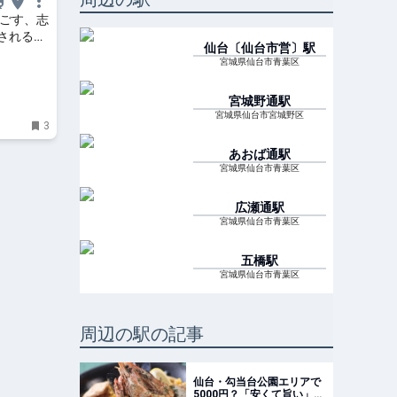
過ごす、志
される滞
仙台〔仙台市営〕
駅
宮城県仙台市青葉区
宮城野通
駅
宮城県仙台市宮城野区
3
あおば通
駅
宮城県仙台市青葉区
広瀬通
駅
宮城県仙台市青葉区
五橋
駅
宮城県仙台市青葉区
周辺の駅の記事
仙台・勾当台公園エリアで
5000円？「安くて旨い」大