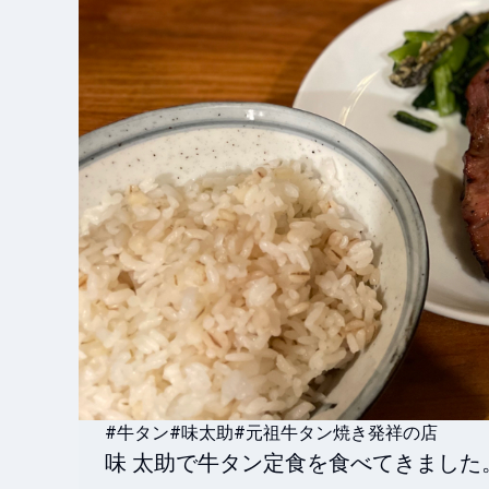
#牛タン
#味太助
#元祖牛タン焼き発祥の店
味 太助で牛タン定食を食べてきました。