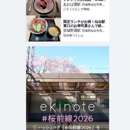
で至福の時間｜シティリビ
あおば通
駅
宮城県仙台市青葉
ングWeb
シティリビングWeb
区
限定ランチがお得！仙台駅
東口のお寿司屋さんで鉄火
丼880円
宮城野通
駅
宮城県仙台市宮城
仙台南つうしん
野区