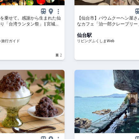
を乗せて。感謝から生まれた仙
【仙台市】バウムクーヘン屋さ
り「台湾ランタン祭」 | 宮城県 |
なカフェ「治一郎クレープリー
jp 旅行ガイド
仙台駅
p 旅行ガイド
リビングふくしまWeb
2