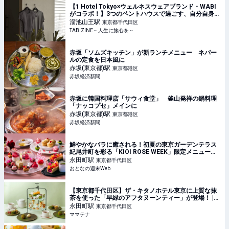
【1 Hotel Tokyo×ウェルネスウェアブランド・WABI
がコラボ！】3つのペントハウスで過ごす、自分自身と
向き合う時間
溜池山王
駅
東京都千代田区
TABIZINE～人生に旅心を～
赤坂「ソムズキッチン」が新ランチメニュー ネパー
ルの定食を日本風に
赤坂(東京都)
駅
東京都港区
赤坂経済新聞
赤坂に韓国料理店「サウィ食堂」 釜山発祥の鍋料理
「ナッコプセ」メインに
赤坂(東京都)
駅
東京都港区
赤坂経済新聞
鮮やかなバラに癒される！初夏の東京ガーデンテラス
紀尾井町を彩る「KIOI ROSE WEEK」限定メニューに
も注目！
永田町
駅
東京都千代田区
おとなの週末Web
【東京都千代田区】ザ・キタノホテル東京に上質な抹
茶を使った「早緑のアフタヌーンティー」が登場！ |
ママテナ
永田町
駅
東京都千代田区
ママテナ