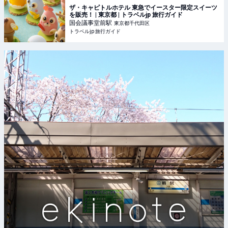
ザ・キャピトルホテル 東急でイースター限定スイーツ
を販売！ | 東京都 | トラベルjp 旅行ガイド
国会議事堂前
駅
東京都千代田区
トラベルjp 旅行ガイド