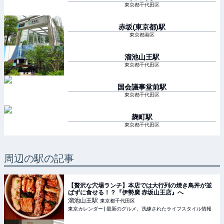
東京都千代田区
赤坂(東京都)
駅
東京都港区
溜池山王
駅
東京都千代田区
国会議事堂前
駅
東京都千代田区
麹町
駅
東京都千代田区
周辺の駅の記事
【贅沢な穴場ランチ】本店では大行列の焼き鳥丼が並
ばずに食せる！？『伊勢廣 赤坂山王店』へ
溜池山王
駅
東京都千代田区
東京カレンダー | 最新のグルメ、洗練されたライフスタイル情報