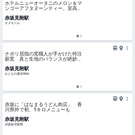
ホテルニューオータニのメロン＆マ
ンゴーアフタヌーンティー。至高の
スイーツと贅沢食材のセイボリー -
赤坂見附駅
OZmall
オズモール
3
ナポリ屈指の窯職人が手がけた特注
薪窯 具と生地のバランスが絶妙な
広々空間のピッツァ店
赤坂見附駅
おとなの週末Web
3
赤坂に「はなまるうどん肉店」 香
川県外で初、1キロメニューも
赤坂見附駅
赤坂経済新聞