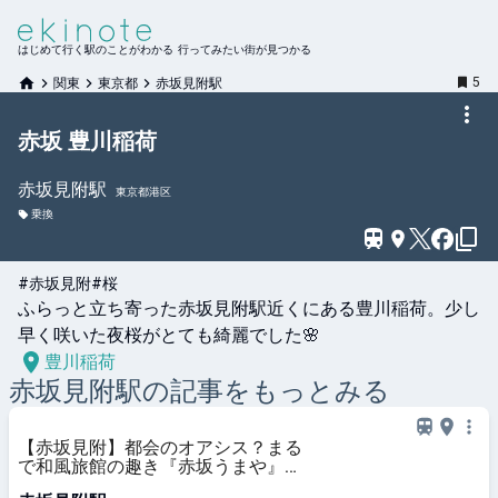
はじめて行く駅のことがわかる 行ってみたい街が見つかる
5
関東
東京都
赤坂見附駅
赤坂 豊川稲荷
赤坂見附
駅
東京都港区
乗換
#赤坂見附
#桜
ふらっと立ち寄った赤坂見附駅近くにある豊川稲荷。少し
早く咲いた夜桜がとても綺麗でした🌸
豊川稲荷
赤坂見附
駅の記事をもっとみる
【赤坂見附】都会のオアシス？まる
で和風旅館の趣き『赤坂うまや』｜
シティリビングWeb