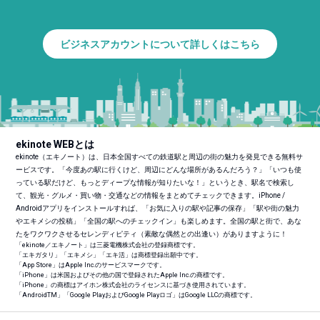
ビジネスアカウントについて詳しくはこちら
ekinote WEBとは
ekinote（エキノート）は、日本全国すべての鉄道駅と周辺の街の魅力を発見できる無料サ
ービスです。「今度あの駅に行くけど、周辺にどんな場所があるんだろう？」「いつも使
っている駅だけど、もっとディープな情報が知りたいな！」というとき、駅名で検索し
て、観光・グルメ・買い物・交通などの情報をまとめてチェックできます。iPhone /
Androidアプリをインストールすれば、「お気に入りの駅や記事の保存」「駅や街の魅力
やエキメシの投稿」「全国の駅へのチェックイン」も楽しめます。全国の駅と街で、あな
たをワクワクさせるセレンディピティ（素敵な偶然との出逢い）がありますように！
「ekinote／エキノート」は三菱電機株式会社の登録商標です。
「エキガタリ」「エキメシ」「エキ活」は商標登録出願中です。
「App Store」はApple Inc.のサービスマークです。
「iPhone」は米国およびその他の国で登録されたApple Inc.の商標です。
「iPhone」の商標はアイホン株式会社のライセンスに基づき使用されています。
「Android
TM
」「Google PlayおよびGoogle Playロゴ」はGoogle LLCの商標です。