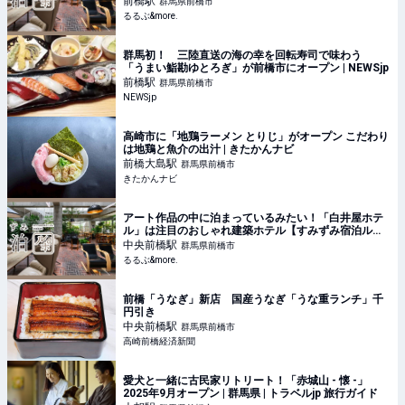
前橋
駅
群馬県前橋市
るるぶ&more.
群馬初！ 三陸直送の海の幸を回転寿司で味わう
「うまい鮨勘ゆとろぎ」が前橋市にオープン | NEWSjp
前橋
駅
群馬県前橋市
NEWSjp
高崎市に「地鶏ラーメン とりじ」がオープン こだわり
は地鶏と魚介の出汁 | きたかんナビ
前橋大島
駅
群馬県前橋市
きたかんナビ
アート作品の中に泊まっているみたい！「白井屋ホテ
ル」は注目のおしゃれ建築ホテル【すみずみ宿泊ル
ポ】｜るるぶ&more.
中央前橋
駅
群馬県前橋市
るるぶ&more.
前橋「うなぎ」新店 国産うなぎ「うな重ランチ」千
円引き
中央前橋
駅
群馬県前橋市
高崎前橋経済新聞
愛犬と一緒に古民家リトリート！「赤城山 - 懐 -」
2025年9月オープン | 群馬県 | トラベルjp 旅行ガイド