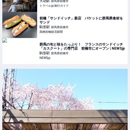
大胡
駅
群馬県前橋市
トラベルjp 旅行ガイド
前橋「サンドイッチ」新店 バケットに群馬県食材を
サンド
駒形
駅
群馬県前橋市
高崎前橋経済新聞
群馬の旬と味をたっぷり！ フランスのサンドイッチ
「カスクート」の専門店 前橋市にオープン | NEWSjp
駒形
駅
群馬県前橋市
NEWSjp