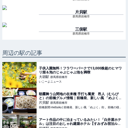
片貝
駅
群馬県前橋市
三俣
駅
群馬県前橋市
周辺の駅の記事
子供入園無料！フラワーパークで13,000株超のヒマワ
リ畑＆泡のじゃぶじゃぶ池を満喫
大胡
駅
群馬県前橋市
いこーよニュース
朝霧舞う山間地の在来種 手打ち蕎麦 邑人（むらび
と）の前橋グルメ情報｜前橋発、新しい風 「めぶく」
街 。前橋の様々な話題を取り扱う前橋新聞-mebukuで
片貝
駅
群馬県前橋市
す。
前橋新聞-mebuku | 前橋発、新しい風 「めぶく」街 。前橋の様々な話題を取り扱います。
アート作品の中に泊まっているみたい！「白井屋ホテ
ル」は注目のおしゃれ建築ホテル【すみずみ宿泊ル
ポ】｜るるぶ&more.