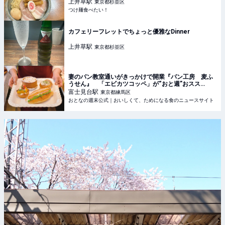
たい！
上井草
駅
東京都杉並区
つけ麺食べたい！
カフェリーフレットでちょっと優雅なDinner
上井草
駅
東京都杉並区
妻のパン教室通いがきっかけで開業『パン工房 麦ふ
うせん』 「エビカツコッペ」が“おと週”おスス
メ！ - おとなの週末公式｜おいしくて、ためになる
富士見台
駅
東京都練馬区
食のニュースサイト
おとなの週末公式｜おいしくて、ためになる食のニュースサイト