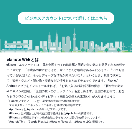
ビジネスアカウントについて詳しくはこちら
ekinote WEBとは
ekinote（エキノート）は、日本全国すべての鉄道駅と周辺の街の魅力を発見できる無料サ
ービスです。「今度あの駅に行くけど、周辺にどんな場所があるんだろう？」「いつも使
っている駅だけど、もっとディープな情報が知りたいな！」というとき、駅名で検索し
て、観光・グルメ・買い物・交通などの情報をまとめてチェックできます。iPhone /
Androidアプリをインストールすれば、「お気に入りの駅や記事の保存」「駅や街の魅力
やエキメシの投稿」「全国の駅へのチェックイン」も楽しめます。全国の駅と街で、あな
たをワクワクさせるセレンディピティ（素敵な偶然との出逢い）がありますように！
「ekinote／エキノート」は三菱電機株式会社の登録商標です。
「エキガタリ」「エキメシ」「エキ活」は商標登録出願中です。
「App Store」はApple Inc.のサービスマークです。
「iPhone」は米国およびその他の国で登録されたApple Inc.の商標です。
「iPhone」の商標はアイホン株式会社のライセンスに基づき使用されています。
「Android
TM
」「Google PlayおよびGoogle Playロゴ」はGoogle LLCの商標です。