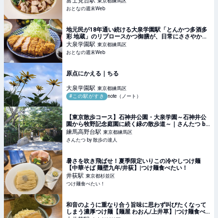
富士見台
駅
東京都練馬区
おとなの週末Web
地元民が18年通い続ける大泉学園駅「とんかつ多酒多
彩 地蔵」のリブロースかつ御膳が、日常にささやかな
特別感を添えてくれる
大泉学園
駅
東京都練馬区
おとなの週末Web
原点にかえる｜ちる
大泉学園
駅
東京都練馬区
#この駅がすき
note（ノート）
【東京散歩コース】石神井公園・大泉学園～石神井公
園から牧野記念庭園に続く緑の散歩道～｜さんたつ by
散歩の達人
練馬高野台
駅
東京都練馬区
さんたつ by 散歩の達人
暑さを吹き飛ばせ！夏季限定いりこの冷やしつけ麺
【中華そば 麺壁九年/井荻】|つけ麺食べたい！
井荻
駅
東京都杉並区
つけ麺食べたい！
和音のように重なり合う旨味に思わず叫びたくなって
しまう濃厚つけ麺【麺屋 わおん/上井草】|つけ麺食べ