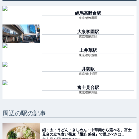
練馬高野台
駅
東京都練馬区
大泉学園
駅
東京都練馬区
上井草
駅
東京都杉並区
井荻
駅
東京都杉並区
富士見台
駅
東京都練馬区
周辺の駅の記事
細・太・うどん・きしめん・中華麺から選べる。富士
見台の立ち食い蕎麦『麺処 盛盛』で選ぶべきは…