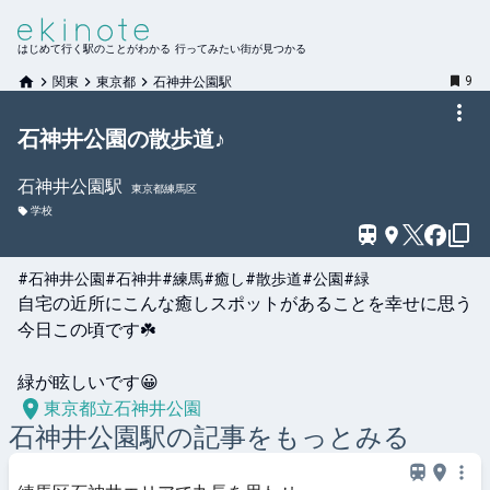
はじめて行く駅のことがわかる 行ってみたい街が見つかる
9
関東
東京都
石神井公園駅
石神井公園の散歩道♪
石神井公園
駅
東京都練馬区
学校
#石神井公園
#石神井
#練馬
#癒し
#散歩道
#公園
#緑
自宅の近所にこんな癒しスポットがあることを幸せに思う
今日この頃です☘️

緑が眩しいです😀
東京都立石神井公園
石神井公園
駅の記事をもっとみる