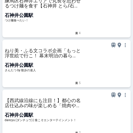
練馬区石神井エリアで丸長を思わせ
るつけ麺を食す【石神井 とら/石神
井公園】|つけ麺食べたい！
石神井公園駅
つけ麺食べたい！
4
ねり美・ふる文コラボ企画「もっと
浮世絵で行こ！ 幕末明治の暮ら
し、娯楽、事件…」が3月8日まで、
石神井公園駅
『練馬区立石神井公園ふるさと文化
館』で開催中｜さんたつ by 散歩の
さんたつ by 散歩の達人
達人
5
【西武線沿線にも注目！】都心の名
店仕込みの味が楽しめる「焼肉やお
き」 | dancyu (ダンチュウ) | 食こそ
石神井公園駅
エンターテインメント！
dancyu (ダンチュウ) | 食こそエンターテインメント！
7