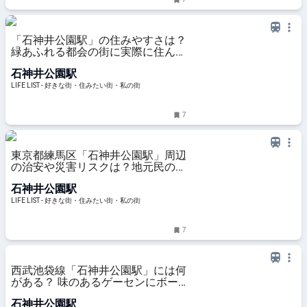
「石神井公園駅」の住みやすさは？
緑あふれる都会の街に実際に住んで
みた体験レポート - LIFE LIST - 好き
石神井公園駅
な街・住みたい街・私の街
LIFE LIST - 好きな街・住みたい街・私の街
7
東京都練馬区「石神井公園駅」周辺
の治安や災害リスクは？地元民の私
が体験談を踏まえてご紹介！ - LIFE
石神井公園駅
LIST - 好きな街・住みたい街・私の
街
LIFE LIST - 好きな街・住みたい街・私の街
7
西武池袋線「石神井公園駅」には何
がある？ 味のあるゲーセンにボー
ト池、公園以外も見どころ満載の街
石神井公園駅