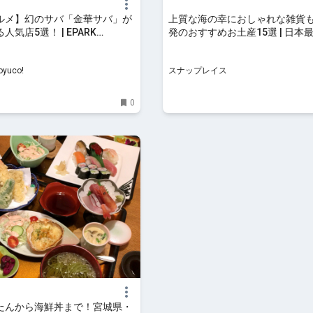
ルメ】幻のサバ「金華サバ」が
上質な海の幸におしゃれな雑貨
人気店5選！ | EPARK
発のおすすめお土産15選 | 日本
!
SNS映え観光情報 スナップレイ
oyuco!
スナップレイス
0
たんから海鮮丼まで！宮城県・