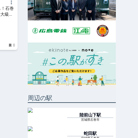
も！石巻
最大級の
ス
0
周辺の駅
陸前山下
駅
宮城県石巻市
蛇田
駅