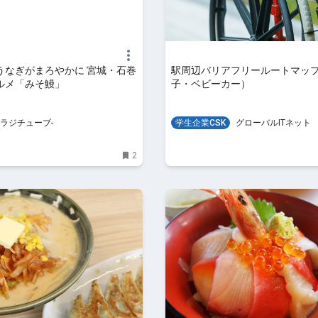
うなぎがまろやかに 宮城・石巻
駅周辺バリアフリールートマッ
ルメ「みそ鰻」
子・ベビーカー）
bu-ラジチューブ-
学生企業CSK
グローバルITネット
2