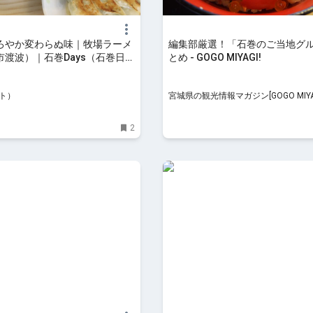
ろやか変わらぬ味｜牧場ラーメ
編集部厳選！「石巻のご当地グ
市渡波）｜石巻Days（石巻日日
とめ - GOGO MIYAGI!
式）
ート）
宮城県の観光情報マガジン[GOGO MIYAG
2