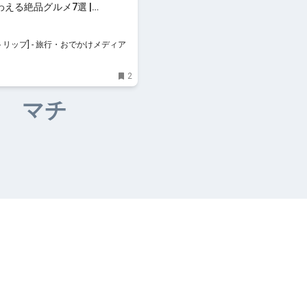
える絶品グルメ7選 |
[リトリップ]
[リトリップ] - 旅行・おでかけメディア
2
マチ