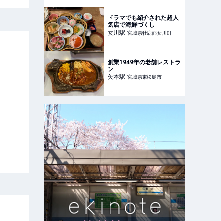
県石巻市- せんだいマチプ
ラ
ドラマでも紹介された超人
気店で海鮮づくし
女川
駅
宮城県牡鹿郡女川町
創業1949年の老舗レストラ
ン
矢本
駅
宮城県東松島市