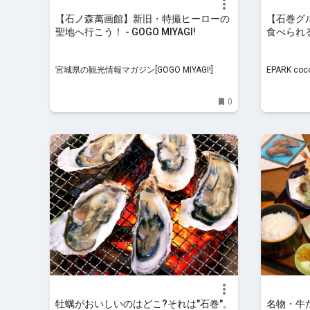
【石ノ森萬画館】新旧・特撮ヒーローの
【石巻グ
聖地へ行こう！ - GOGO MIYAGI!
食べられる
cocoyuco
宮城県の観光情報マガジン[GOGO MIYAGI!]
EPARK coc
0
牡蠣がおいしいのはどこ?それは"石巻"。
名物・牛