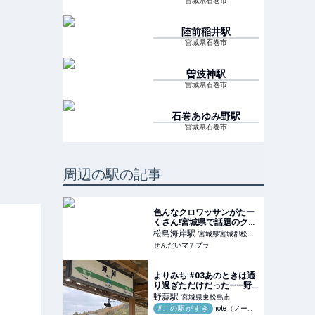
宮城県石巻市
陸前稲井
駅
宮城県石巻市
曽波神
駅
宮城県石巻市
石巻あゆみ野
駅
宮城県石巻市
周辺の駅の記事
色んなクロワッサンがたー
くさん!宮城県で話題のクロ
ワッサン専門店行ってみた!
松島海岸
駅
宮城県宮城郡松島
『クロワッサン屋 サクサ
せんだいマチプラ
町
ク 松島店』~宮城県松島~
- せんだいマチプラ
よりみち #03あのときは通
り過ぎただけだった——野
蒜駅、震災の記憶｜コスモ
野蒜
駅
宮城県東松島市
ス
#この駅がすき
note（ノート）