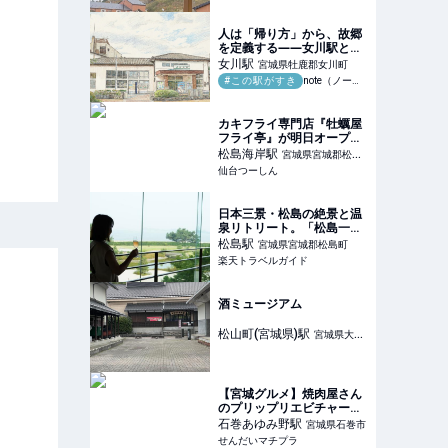
人は「帰り方」から、故郷
を定義する――女川駅とい
う、わたしの人生の目次｜
女川
駅
宮城県牡鹿郡女川町
玉兎(gyokuto15)
#この駅がすき
note（ノート）
カキフライ専門店『牡蠣屋
フライ亭』が明日オープン
するみたい。
松島海岸
駅
宮城県宮城郡松島
仙台つーしん
町
日本三景・松島の絶景と温
泉リトリート。「松島一の
坊」で楽しむ上質オールイ
松島
駅
宮城県宮城郡松島町
ンクルーシブステイ 【楽天
楽天トラベルガイド
トラベル】
酒ミュージアム
松山町(宮城県)
駅
宮城県大崎
市
【宮城グルメ】焼肉屋さん
のプリップリエビチャーハ
ンが中華店超えの美味しさ
石巻あゆみ野
駅
宮城県石巻市
でやみつき！-きく一/宮城
せんだいマチプラ