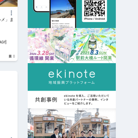
ルメ」ま
I!]
0