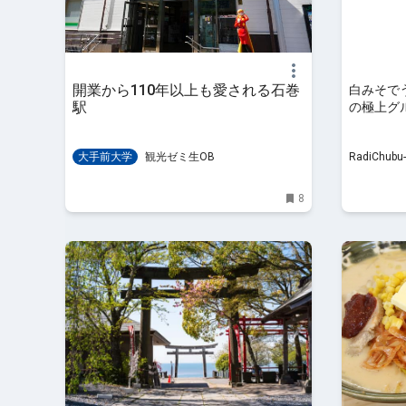
開業から110年以上も愛される石巻
白みそで
駅
の極上グ
大手前大学
観光ゼミ生OB
RadiChu
8