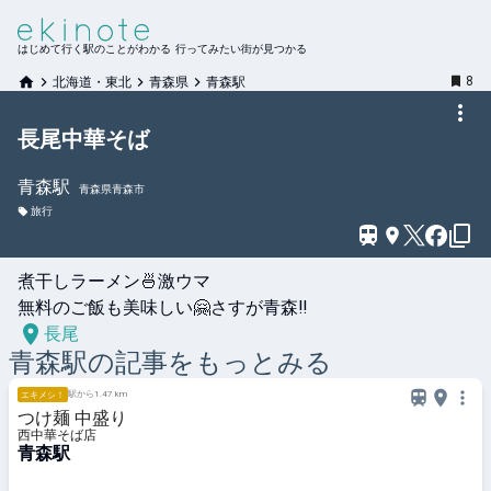
はじめて行く駅のことがわかる 行ってみたい街が見つかる
8
北海道・東北
青森県
青森駅
長尾中華そば
青森
駅
青森県青森市
旅行
煮干しラーメン🍜激ウマ

無料のご飯も美味しい🤗さすが青森‼️
長尾
青森
駅の記事をもっとみる
駅から1.47 km
エキメシ！
つけ麺 中盛り
西中華そば店
青森駅