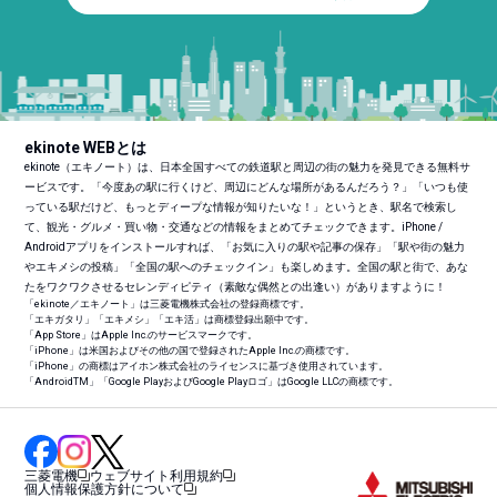
ekinote WEBとは
ekinote（エキノート）は、日本全国すべての鉄道駅と周辺の街の魅力を発見できる無料サ
ービスです。「今度あの駅に行くけど、周辺にどんな場所があるんだろう？」「いつも使
っている駅だけど、もっとディープな情報が知りたいな！」というとき、駅名で検索し
て、観光・グルメ・買い物・交通などの情報をまとめてチェックできます。iPhone /
Androidアプリをインストールすれば、「お気に入りの駅や記事の保存」「駅や街の魅力
やエキメシの投稿」「全国の駅へのチェックイン」も楽しめます。全国の駅と街で、あな
たをワクワクさせるセレンディピティ（素敵な偶然との出逢い）がありますように！
「ekinote／エキノート」は三菱電機株式会社の登録商標です。
「エキガタリ」「エキメシ」「エキ活」は商標登録出願中です。
「App Store」はApple Inc.のサービスマークです。
「iPhone」は米国およびその他の国で登録されたApple Inc.の商標です。
「iPhone」の商標はアイホン株式会社のライセンスに基づき使用されています。
「Android
TM
」「Google PlayおよびGoogle Playロゴ」はGoogle LLCの商標です。
三菱電機
ウェブサイト利用規約
個人情報保護方針について