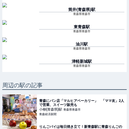
筒井(青森県)
駅
青森県青森市
東青森
駅
青森県青森市
油川
駅
青森県青森市
津軽新城
駅
青森県青森市
周辺の駅の記事
青森にパン店「マルヒアベーカリー」 「ママ友」2人
で営業、スイーツ販売も
小柳(青森県)
駅
青森県青森市
青森経済新聞
りんごパイは毎日焼き立て！新青森駅に青森りんごの