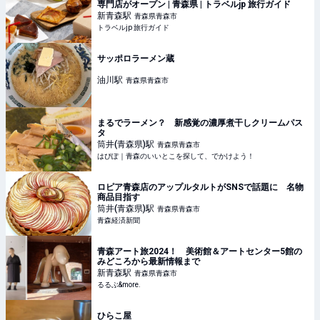
専門店がオープン | 青森県 | トラベルjp 旅行ガイド
新青森
駅
青森県青森市
トラベルjp 旅行ガイド
サッポロラーメン蔵
油川
駅
青森県青森市
まるでラーメン？ 新感覚の濃厚煮干しクリームパス
タ
筒井(青森県)
駅
青森県青森市
はぴぽ｜青森のいいとこを探して、でかけよう！
ロピア青森店のアップルタルトがSNSで話題に 名物
商品目指す
筒井(青森県)
駅
青森県青森市
青森経済新聞
青森アート旅2024！ 美術館＆アートセンター5館の
みどころから最新情報まで
新青森
駅
青森県青森市
るるぶ&more.
ひらこ屋