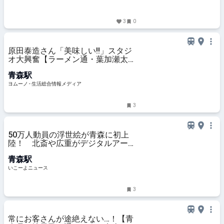
3
0
原田泰造さん「美味しい!!」スタジ
オ大興奮【ラーメン通・葉加瀬太郎
さん熱愛】超極太麺「青森行ったら
青森駅
絶対食べる」煮干し系中華そばレポ
| ヨムーノ
ヨムーノ - 生活総合情報メディア
3
50万人動員の浮世絵が青森に初上
陸！ 北斎や広重がデジタルアート
で動き出す
青森駅
いこーよニュース
3
常にお客さんが途絶えない…！【青