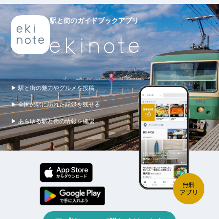
駅と街のガイドブックアプリ
▶ 駅と街の魅力やグルメを投稿
▶ 全国の駅に訪れた記録を残せる
▶ あらゆる駅と街の情報を確認