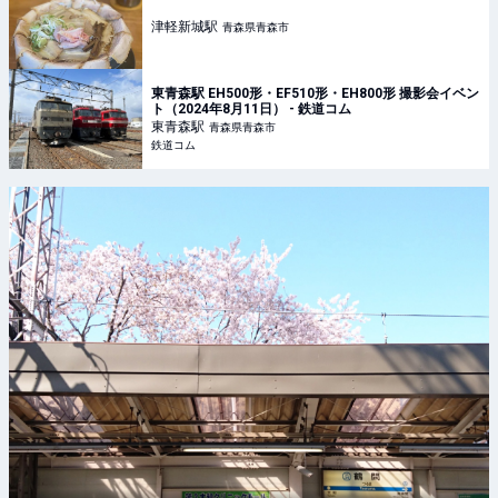
津軽新城
駅
青森県青森市
東青森駅 EH500形・EF510形・EH800形 撮影会イベン
ト（2024年8月11日） - 鉄道コム
東青森
駅
青森県青森市
鉄道コム