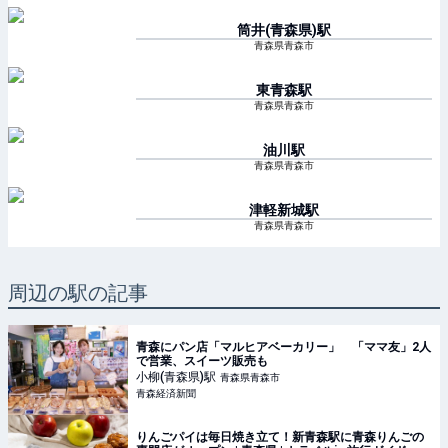
筒井(青森県)
駅
青森県青森市
東青森
駅
青森県青森市
油川
駅
青森県青森市
津軽新城
駅
青森県青森市
周辺の駅の記事
青森にパン店「マルヒアベーカリー」 「ママ友」2人
で営業、スイーツ販売も
小柳(青森県)
駅
青森県青森市
青森経済新聞
りんごパイは毎日焼き立て！新青森駅に青森りんごの