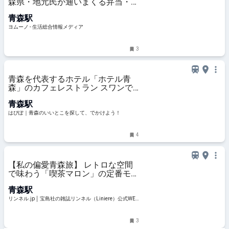
森県・地元民が通いまくる弁当・惣
菜店】「駅弁よりコレ買って」「本
青森駅
当好き」“ 全国に知らせたい” その
美味しさ | ヨムーノ
ヨムーノ - 生活総合情報メディア
3
青森を代表するホテル「ホテル青
森」のカフェレストラン スワンで
ゆったり楽しむ絶品スイーツ
青森駅
はぴぽ｜青森のいいとこを探して、でかけよう！
4
【私の偏愛青森旅】 レトロな空間
で味わう「喫茶マロン」の定番モー
ニングと、感性を揺さぶる美術館巡
青森駅
り | ファッション雑誌『リンネル』
の読みもの
リンネル.jp │ 宝島社の雑誌リンネル（Liniere）公式WEB
サイト
3