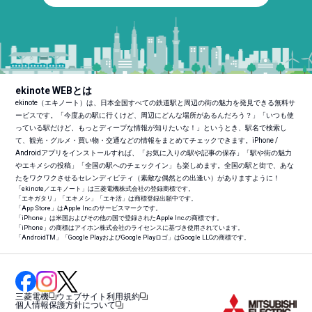
ekinote WEBとは
ekinote（エキノート）は、日本全国すべての鉄道駅と周辺の街の魅力を発見できる無料サ
ービスです。「今度あの駅に行くけど、周辺にどんな場所があるんだろう？」「いつも使
っている駅だけど、もっとディープな情報が知りたいな！」というとき、駅名で検索し
て、観光・グルメ・買い物・交通などの情報をまとめてチェックできます。iPhone /
Androidアプリをインストールすれば、「お気に入りの駅や記事の保存」「駅や街の魅力
やエキメシの投稿」「全国の駅へのチェックイン」も楽しめます。全国の駅と街で、あな
たをワクワクさせるセレンディピティ（素敵な偶然との出逢い）がありますように！
「ekinote／エキノート」は三菱電機株式会社の登録商標です。
「エキガタリ」「エキメシ」「エキ活」は商標登録出願中です。
「App Store」はApple Inc.のサービスマークです。
「iPhone」は米国およびその他の国で登録されたApple Inc.の商標です。
「iPhone」の商標はアイホン株式会社のライセンスに基づき使用されています。
「Android
TM
」「Google PlayおよびGoogle Playロゴ」はGoogle LLCの商標です。
三菱電機
ウェブサイト利用規約
個人情報保護方針について