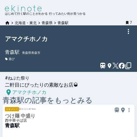
はじめて行く駅のことがわかる 行ってみたい街が見つかる
7
北海道・東北
青森県
青森駅
アマクチホノカ
青森
駅
青森県青森市
遊び
#ねぶた祭り
二軒目にぴったりの素敵なお店🥃
アマクチホノカ
青森
駅の記事をもっとみる
駅から1.47 km
エキメシ！
つけ麺 中盛り
西中華そば店
青森駅