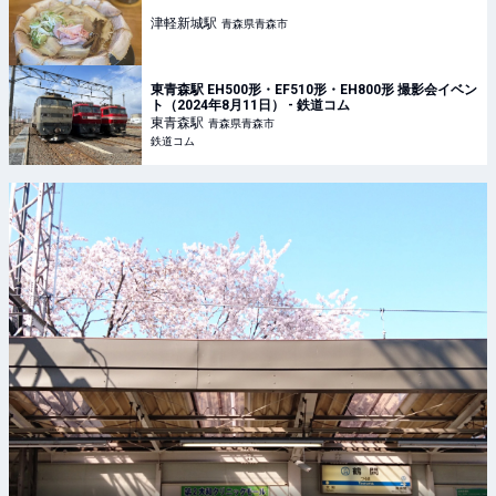
津軽新城
駅
青森県青森市
東青森駅 EH500形・EF510形・EH800形 撮影会イベン
ト（2024年8月11日） - 鉄道コム
東青森
駅
青森県青森市
鉄道コム