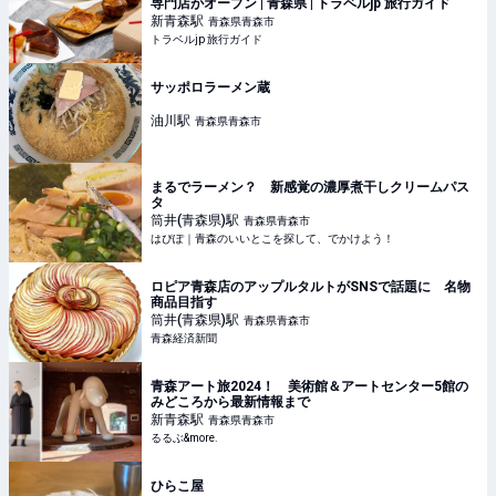
専門店がオープン | 青森県 | トラベルjp 旅行ガイド
新青森
駅
青森県青森市
トラベルjp 旅行ガイド
サッポロラーメン蔵
油川
駅
青森県青森市
まるでラーメン？ 新感覚の濃厚煮干しクリームパス
タ
筒井(青森県)
駅
青森県青森市
はぴぽ｜青森のいいとこを探して、でかけよう！
ロピア青森店のアップルタルトがSNSで話題に 名物
商品目指す
筒井(青森県)
駅
青森県青森市
青森経済新聞
青森アート旅2024！ 美術館＆アートセンター5館の
みどころから最新情報まで
新青森
駅
青森県青森市
るるぶ&more.
ひらこ屋