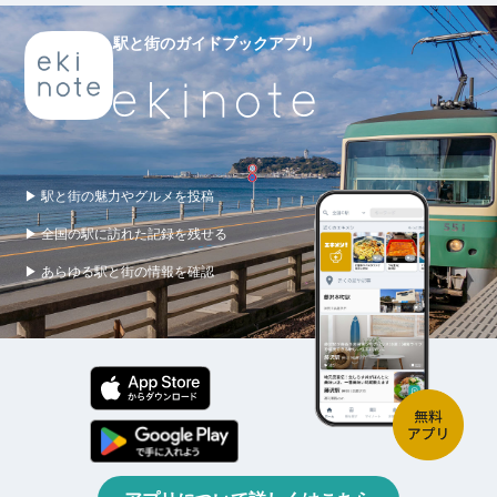
駅と街のガイドブックアプリ
▶ 駅と街の魅力やグルメを投稿
▶ 全国の駅に訪れた記録を残せる
▶ あらゆる駅と街の情報を確認