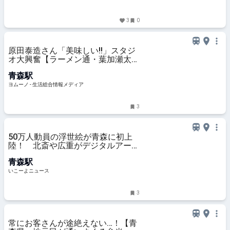
3
0
原田泰造さん「美味しい!!」スタジ
オ大興奮【ラーメン通・葉加瀬太郎
さん熱愛】超極太麺「青森行ったら
青森駅
絶対食べる」煮干し系中華そばレポ
| ヨムーノ
ヨムーノ - 生活総合情報メディア
3
50万人動員の浮世絵が青森に初上
陸！ 北斎や広重がデジタルアート
で動き出す
青森駅
いこーよニュース
3
常にお客さんが途絶えない…！【青