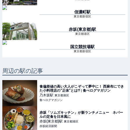
信濃町
駅
東京都新宿区
赤坂(東京都)
駅
東京都港区
国立競技場
駅
東京都新宿区
周辺の駅の記事
食偏差値の高い大人がこぞって夢中に！ 西麻布にでき
た小料理店の“正体”とは!? | 食べログマガジン
乃木坂
駅
東京都港区
食べログマガジン
赤坂「ソムズキッチン」が新ランチメニュー ネパー
ルの定食を日本風に
赤坂(東京都)
駅
東京都港区
赤坂経済新聞