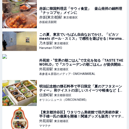
赤坂に韓国料理店「サウィ食堂」 釜山発祥の鍋料理
「ナッコプセ」メインに
赤坂(東京都)
駅
東京都港区
赤坂経済新聞
この夏、東京でいちばん自由なおでかけ。「ピカソ
meets ポール・スミス」で感性を遊ばせる | Harumari
TOKYO
乃木坂
駅
東京都港区
Harumari TOKYO
外苑前・"世界の朝ごはん"で文化を知る「TASTE THE
WORLD」で『スウェーデンの朝ごはん』が提供開始
スウェーデンの夏の風物詩”ザリガニ”も｜表参道＆原
外苑前
駅
東京都港区
宿のメディア - OMOHARAREAL
表参道＆原宿のメディア - OMOHARAREAL
明治記念館の懐石料亭で平日限定「夏のアフタヌーン
ティー」 和テイストの涼しいスイーツや軽食など【メ
ニュー＆価格】
信濃町
駅
東京都新宿区
オリコンニュース（ORICON NEWS）
【東京都渋谷区】ワタリウム美術館で現代美術作家・
平子雄一氏の個展を開催！関連グッズも販売 | ママテ
ナ
外苑前
駅
東京都港区
ママテナ