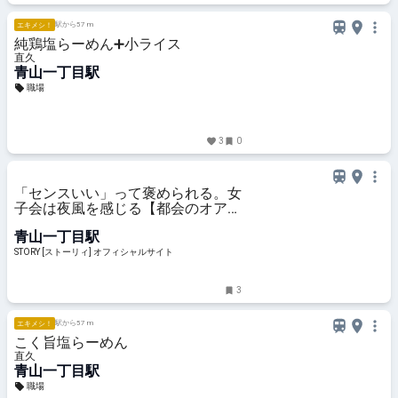
駅から57 m
エキメシ！
純鶏塩らーめん➕小ライス
直久
青山一丁目駅
職場
3
0
「センスいい」って褒められる。女
子会は夜風を感じる【都会のオアシ
ス】レストランで＜青山一丁目駅直
青山一丁目駅
結＞
STORY [ストーリィ] オフィシャルサイト
3
駅から57 m
エキメシ！
こく旨塩らーめん
直久
青山一丁目駅
職場