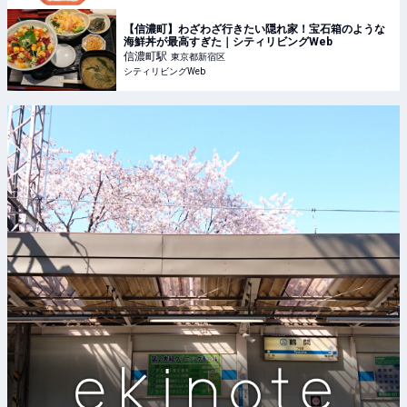
​【信濃町】わざわざ行きたい隠れ家！宝石箱のような
海鮮丼が最高すぎた｜シティリビングWeb
信濃町
駅
東京都新宿区
シティリビングWeb