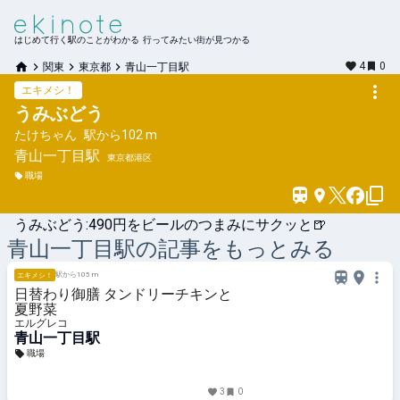
はじめて行く駅のことがわかる 行ってみたい街が見つかる
4
0
関東
東京都
青山一丁目駅
エキメシ！
うみぶどう
たけちゃん
駅から
102 m
青山一丁目
駅
東京都港区
職場
うみぶどう:490円をビールのつまみにサクッと🍺
青山一丁目
駅の記事をもっとみる
駅から105 m
エキメシ！
日替わり御膳 タンドリーチキンと
夏野菜
エルグレコ
青山一丁目駅
職場
3
0