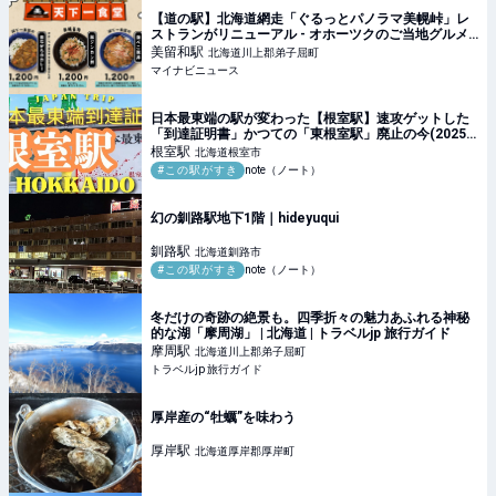
【道の駅】北海道網走「ぐるっとパノラマ美幌峠」レ
ストランがリニューアル - オホーツクのご当地グルメ
を提供
美留和
駅
北海道川上郡弟子屈町
マイナビニュース
日本最東端の駅が変わった【根室駅】速攻ゲットした
「到達証明書」かつての「東根室駅」廃止の今(2025
北海道1周2047km DAY10)｜日本一周、世界一周 もふ
根室
駅
北海道根室市
P
#この駅がすき
note（ノート）
幻の釧路駅地下1階｜hideyuqui
釧路
駅
北海道釧路市
#この駅がすき
note（ノート）
冬だけの奇跡の絶景も。四季折々の魅力あふれる神秘
的な湖「摩周湖」 | 北海道 | トラベルjp 旅行ガイド
摩周
駅
北海道川上郡弟子屈町
トラベルjp 旅行ガイド
厚岸産の“牡蠣”を味わう
厚岸
駅
北海道厚岸郡厚岸町