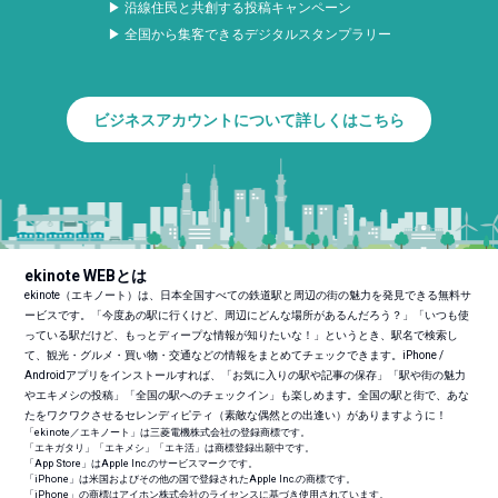
▶ 沿線住民と共創する投稿キャンペーン
▶ 全国から集客できるデジタルスタンプラリー
ビジネスアカウントについて詳しくはこちら
ekinote WEBとは
ekinote（エキノート）は、日本全国すべての鉄道駅と周辺の街の魅力を発見できる無料サ
ービスです。「今度あの駅に行くけど、周辺にどんな場所があるんだろう？」「いつも使
っている駅だけど、もっとディープな情報が知りたいな！」というとき、駅名で検索し
て、観光・グルメ・買い物・交通などの情報をまとめてチェックできます。iPhone /
Androidアプリをインストールすれば、「お気に入りの駅や記事の保存」「駅や街の魅力
やエキメシの投稿」「全国の駅へのチェックイン」も楽しめます。全国の駅と街で、あな
たをワクワクさせるセレンディピティ（素敵な偶然との出逢い）がありますように！
「ekinote／エキノート」は三菱電機株式会社の登録商標です。
「エキガタリ」「エキメシ」「エキ活」は商標登録出願中です。
「App Store」はApple Inc.のサービスマークです。
「iPhone」は米国およびその他の国で登録されたApple Inc.の商標です。
「iPhone」の商標はアイホン株式会社のライセンスに基づき使用されています。