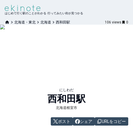
はじめて行く駅のことがわかる 行ってみたい街が見つかる
北海道・東北
北海道
西和田駅
106
views
0
にしわだ
西和田
駅
北海道根室市
ポスト
シェア
URLをコピー