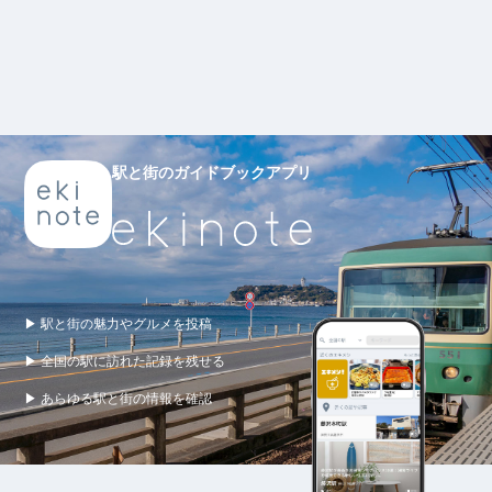
駅と街のガイドブックアプリ
▶ 駅と街の魅力やグルメを投稿
▶ 全国の駅に訪れた記録を残せる
▶ あらゆる駅と街の情報を確認