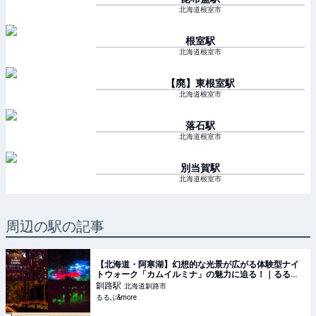
北海道根室市
根室
駅
北海道根室市
【廃】東根室
駅
北海道根室市
落石
駅
北海道根室市
別当賀
駅
北海道根室市
周辺の駅の記事
【北海道・阿寒湖】幻想的な光景が広がる体験型ナイ
トウォーク「カムイルミナ」の魅力に迫る！｜るるぶ
&more.
釧路
駅
北海道釧路市
るるぶ&more.