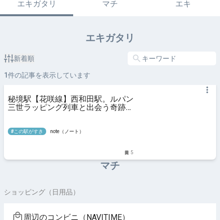
エキガタリ
マチ
エキ
エキガタリ
新着順
1
件の記事を表示しています
秘境駅【花咲線】西和田駅。ルパン
三世ラッピング列車と出会う奇跡。
キハ54。｜日本一周、世界一周 も
ふP
#この駅がすき
note（ノート）
5
マチ
ショッピング（日用品）
周辺のコンビニ（NAVITIME）