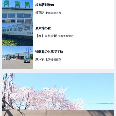
根室駅到着🚃
根室
駅
北海道根室市
最東端の駅
【廃】東根室
駅
北海道根室市
牡蠣飯のお店です🙋
厚床
駅
北海道根室市