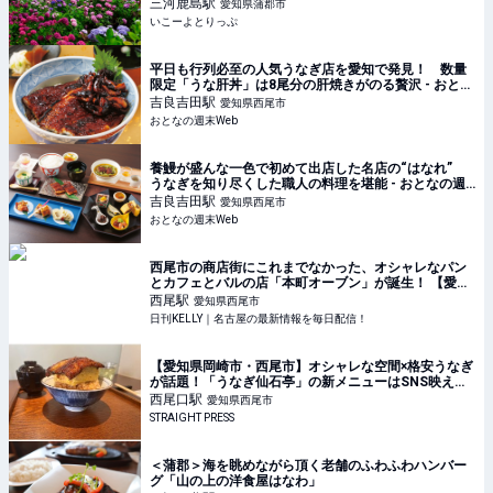
蒲郡市 | いこーよとりっぷ
三河鹿島
駅
愛知県蒲郡市
いこーよとりっぷ
平日も行列必至の人気うなぎ店を愛知で発見！ 数量
限定「うな肝丼」は8尾分の肝焼きがのる贅沢 - おとな
の週末Web
吉良吉田
駅
愛知県西尾市
おとなの週末Web
養鰻が盛んな一色で初めて出店した名店の“はなれ”
うなぎを知り尽くした職人の料理を堪能 - おとなの週
末Web
吉良吉田
駅
愛知県西尾市
おとなの週末Web
西尾市の商店街にこれまでなかった、オシャレなパン
とカフェとバルの店「本町オーブン」が誕生！ 【愛
知・西尾市】 | 日刊KELLY｜名古屋の最新情報を毎日配
西尾
駅
愛知県西尾市
信！
日刊KELLY｜名古屋の最新情報を毎日配信！
【愛知県岡崎市・西尾市】オシャレな空間×格安うなぎ
が話題！「うなぎ仙石亭」の新メニューはSNS映え確
実
西尾口
駅
愛知県西尾市
STRAIGHT PRESS
＜蒲郡＞海を眺めながら頂く老舗のふわふわハンバー
グ「山の上の洋食屋はなわ」