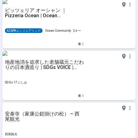
ピッツェリア オーシャン ｜
Pizzeria Ocean | Ocean
Community 【オーシャン コミュニ
ティ】
AZAPAエンジニアリング
Ocean Community 【オー
シャン コミュニティ】
2
地産地消を追求した老舗蔵元こだわ
りの日本酒造り | SDGs VOICE |
SDGs 17 にしお
SDGs 17 にしお
3
安泰寺（家康公鎧掛けの松） – 西
尾観光
西尾観光