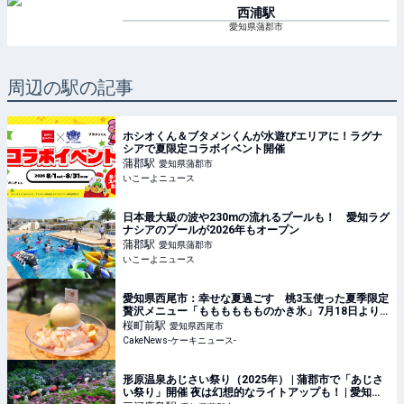
西浦
駅
愛知県蒲郡市
周辺の駅の記事
ホシオくん＆ブタメンくんが水遊びエリアに！ラグナ
シアで夏限定コラボイベント開催
蒲郡
駅
愛知県蒲郡市
いこーよニュース
日本最大級の波や230mの流れるプールも！ 愛知ラグ
ナシアのプールが2026年もオープン
蒲郡
駅
愛知県蒲郡市
いこーよニュース
愛知県西尾市：幸せな夏過ごす 桃3玉使った夏季限定
贅沢メニュー「もももももものかき氷」7月18日より
登場
桜町前
駅
愛知県西尾市
CakeNews-ケーキニュース-
形原温泉あじさい祭り（2025年） | 蒲郡市で「あじさ
い祭り」開催 夜は幻想的なライトアップも！ | 愛知県