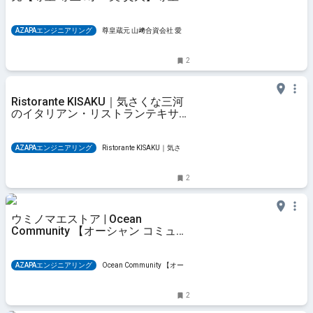
元
AZAPAエンジニアリング
尊皇蔵元 山﨑合資会社 愛知
の清酒・日本酒・地酒・甘酒
2
Ristorante KISAKU｜気さくな三河
のイタリアン・リストランテキサク
｜岡崎・西尾｜
AZAPAエンジニアリング
Ristorante KISAKU｜気さく
な三河のイタリアン・リストランテキサク｜岡崎・西尾
｜
2
ウミノマエストア | Ocean
Community 【オーシャン コミュニ
ティ】
AZAPAエンジニアリング
Ocean Community 【オー
シャン コミュニティ】
2