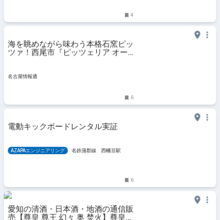
4
海を眺めながら味わう本格石窯ピッ
ツァ！西尾市『ピッツェリア オー
シャン』｜名古屋情報通
名古屋情報通
6
電動キックボードレンタル実証
AZAPAエンジニアリング
名鉄蒲郡線 西幡豆駅
6
愛知の清酒・日本酒・地酒の通信販
売【尊皇 尊王 幻々 奥 焚火】尊皇蔵