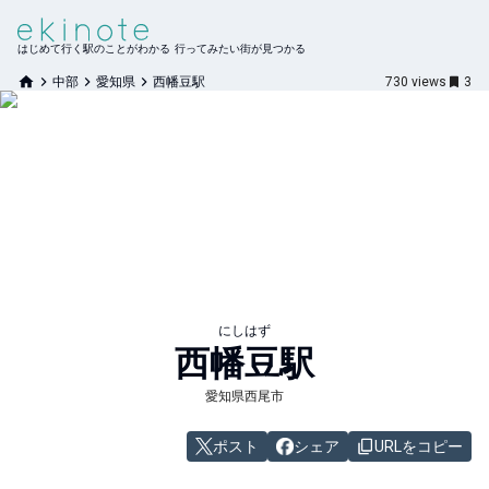
はじめて行く駅のことがわかる 行ってみたい街が見つかる
中部
愛知県
西幡豆駅
730
views
3
にしはず
西幡豆
駅
愛知県西尾市
ポスト
シェア
URLをコピー