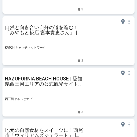
3
自然と向き合い自分の道を進む！
「みやもと糀店 宮本貴史さん」 |
KATCH キャッチネットワーク
KATCH キャッチネットワーク
3
HAZUFORNIA BEACH HOUSE | 愛知
県西三河エリアの公式観光サイト
西三河ぐるっとナビ
西三河ぐるっとナビ
3
地元の自然食材をスイーツに！西尾
市「ウィリアムズジェラート」 |