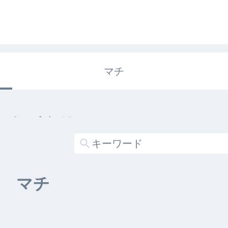
マチ
エキガタリ
する記事がありません
マチ