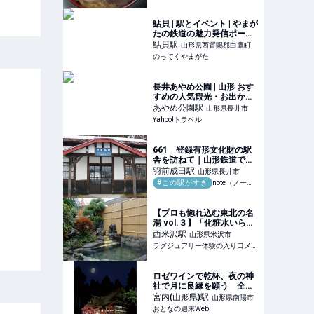
鮎貝 | 駅とイベント | やまが
たの鉄道の魅力発信ポータ
ルサイト
鮎貝
駅
山形県西置賜郡白鷹町
のってぐやまがた
長井あやめ公園 | 山形 おす
すめの人気観光・お出かけ
スポット - Yahoo!トラベル
あやめ公園
駅
山形県長井市
Yahoo!トラベル
661 登録有形文化財の駅
舎を訪ねて｜山形鉄道でめ
ぐる木造駅舎の旅｜ミヤコ
羽前成田
駅
山形県長井市
カエデ（Miyako Kaede)
#この駅がすき
note（ノート）
【プロも惚れ込む東北の名
湯 vol.３】「化粧水いら
ず」の名湯と岩盤浴の相乗
西米沢
駅
山形県米沢市
効果で美肌に導く！小野川
ラグジュアリー体験の入り口メディア
温泉「高砂屋」
ロゼワインで乾杯、夜の神
社で月に良縁を願う 全国
から参拝者が訪れる山形
宮内(山形県)
駅
山形県南陽市
「熊野大社」の祈願祭がロ
おとなの週末Web