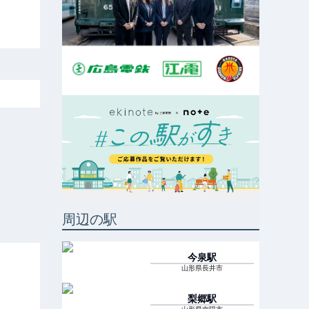
周辺の駅
今泉
駅
山形県長井市
梨郷
駅