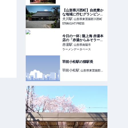
マンティック過ぎた - おと
なの週末Web
【山形県川西町】自然豊か
な地域に佇むグランピング
のできる古民家宿「いにし
犬川
駅
山形県東置賜郡川西町
えの宿おへそ」オープン！
STRAIGHT PRESS
今日の一杯 | 龍上海 赤湯本
店の「赤湯からみそラーメ
ン 950円」 | ラーメンデー
赤湯
駅
山形県南陽市
タベース
ラーメンデータベース
羽前小松駅の猫駅長
羽前小松
駅
山形県東置賜郡川
西町