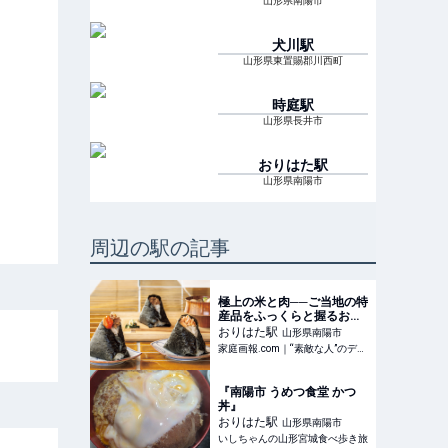
山形県南陽市
犬川
駅
山形県東置賜郡川西町
時庭
駅
山形県長井市
おりはた
駅
山形県南陽市
周辺の駅の記事
極上の米と肉──ご当地の特
産品をふっくらと握るおに
ぎり専門店「オニギリ ヤマ
おりはた
駅
山形県南陽市
サイ」【山形】 | 家庭画
家庭画報.com｜“素敵な人”のディレクトリ
報.com｜“素敵な人”のディ
レクトリ
『南陽市 うめつ食堂 かつ
丼』
おりはた
駅
山形県南陽市
いしちゃんの山形宮城食べ歩き旅