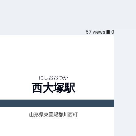
57
views
0
にしおおつか
西大塚
駅
山形県東置賜郡川西町