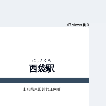
67
views
0
にしぶくろ
西袋
駅
山形県東田川郡庄内町