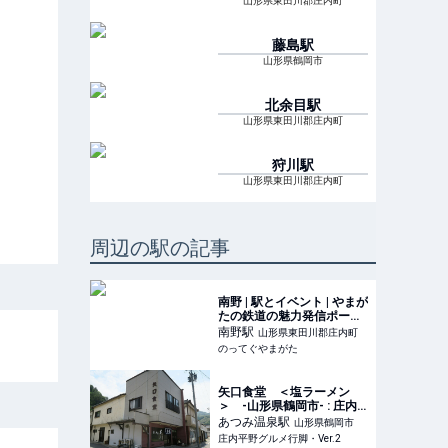
山形県東田川郡庄内町
藤島
駅
山形県鶴岡市
北余目
駅
山形県東田川郡庄内町
狩川
駅
山形県東田川郡庄内町
周辺の駅の記事
南野 | 駅とイベント | やまが
たの鉄道の魅力発信ポータ
ルサイト
南野
駅
山形県東田川郡庄内町
のってぐやまがた
矢口食堂 ＜塩ラーメン
＞ -山形県鶴岡市- : 庄内
平野グルメ行脚・Ver.2
あつみ温泉
駅
山形県鶴岡市
庄内平野グルメ行脚・Ver.2