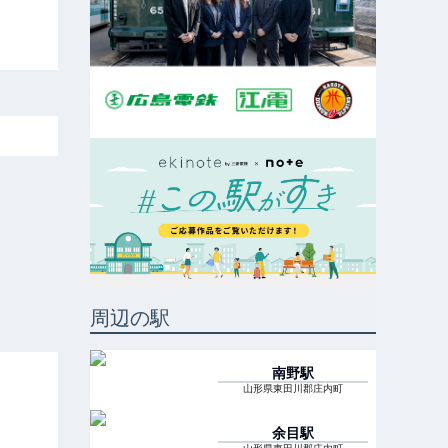
周辺の駅
南野
駅
山形県東田川郡庄内町
余目
駅