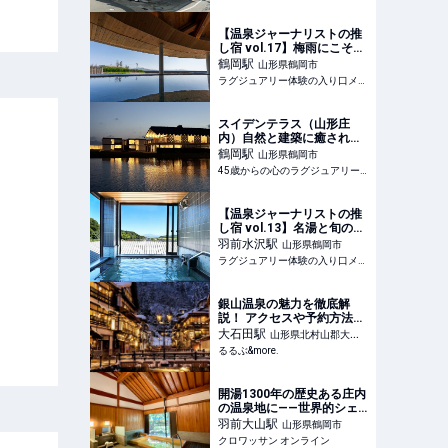
【温泉ジャーナリストの推
し宿 vol.17】梅雨にこそ訪
れたい！水田に浮かぶ湯宿
鶴岡
駅
山形県鶴岡市
で晴耕雨読を満喫する「ス
ラグジュアリー体験の入り口メディア
イデンテラス」
スイデンテラス（山形庄
内）自然と建築に癒され
る、静かな滞在時間
鶴岡
駅
山形県鶴岡市
45歳からの心のラグジュアリーメディア
【温泉ジャーナリストの推
し宿 vol.13】名湯と旬の味
覚に癒される！３つの貸切
羽前水沢
駅
山形県鶴岡市
風呂を完備した「九兵衛別
ラグジュアリー体験の入り口メディア
館 珠玉や」
銀山温泉の魅力を徹底解
説！ アクセスや予約方法、
日帰り入浴まで｜るるぶ
大石田
駅
山形県北村山郡大石
&more.
るるぶ&more.
田町
開湯1300年の歴史ある庄内
の温泉地に——世界的シェ
フのオーベルジュが誕生 |
羽前大山
駅
山形県鶴岡市
カルチャー | クロワッサン
クロワッサン オンライン