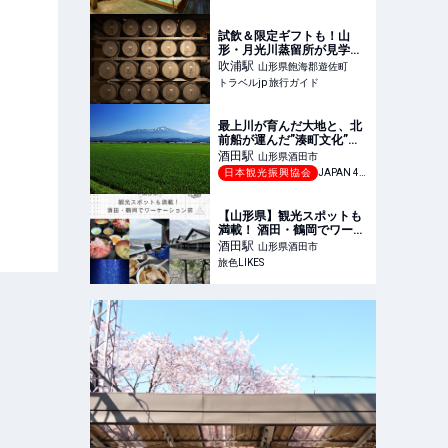
オンライン
試飲＆限定ギフトも！山
形・月光川蒸留所が見学ツ
アーを開始 | 山形県 | トラベ
吹浦
駅
山形県飽海郡遊佐町
ルjp 旅行ガイド
トラベルjp 旅行ガイド
最上川が育んだ大地と、北
前船が運んだ”湊町文化”が
融合し発展した山形・酒田
酒田
駅
山形県酒田市
-【JAPAN 47 GO】
日本観光振興協会
JAPAN 47 GO
【山形県】観光スポットも
満載！ 酒田・鶴岡でワーケ
ーション旅｜旅色LIKES
酒田
駅
山形県酒田市
旅色LIKES