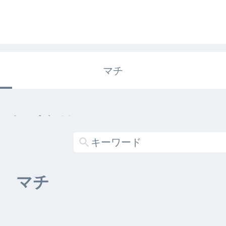
マチ
エキガタリ
する記事がありません
マチ