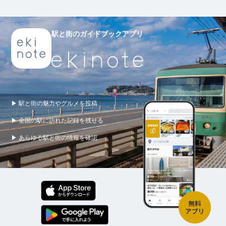
駅と街のガイドブックアプリ
▶ 駅と街の魅力やグルメを投稿
▶ 全国の駅に訪れた記録を残せる
▶ あらゆる駅と街の情報を確認