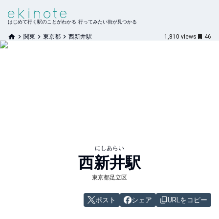
はじめて行く駅のことがわかる 行ってみたい街が見つかる
関東
東京都
西新井駅
1,810
views
46
にしあらい
西新井
駅
東京都足立区
ポスト
シェア
URLをコピー