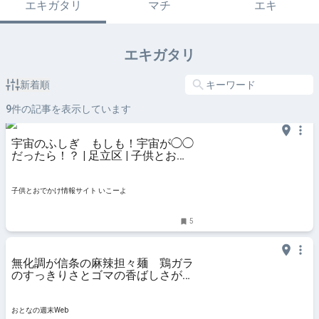
エキガタリ
マチ
エキ
エキガタリ
新着順
9
件の記事を表示しています
宇宙のふしぎ もしも！宇宙が◯◯
だったら！？ | 足立区 | 子供とお出
かけ情報「いこーよ」
子供とおでかけ情報サイト いこーよ
5
無化調が信条の麻辣担々麺 鶏ガラ
のすっきりさとゴマの香ばしさが愛
される理由 - おとなの週末Web
おとなの週末Web