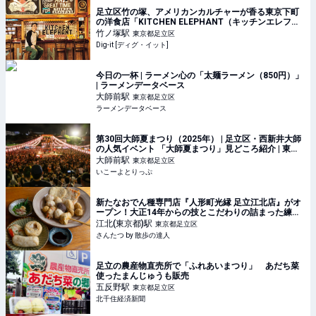
足立区竹の塚、アメリカンカルチャーが香る東京下町
の洋食店「KITCHEN ELEPHANT（キッチンエレファ
ント)」 | Dig-it [ディグ・イット]
竹ノ塚
駅
東京都足立区
Dig-it [ディグ・イット]
今日の一杯 | ラーメン心の「太麺ラーメン（850円）」
| ラーメンデータベース
大師前
駅
東京都足立区
ラーメンデータベース
第30回大師夏まつり（2025年） | 足立区・西新井大師
の人気イベント 「大師夏まつり」見どころ紹介 | 東京
都足立区 | いこーよとりっぷ
大師前
駅
東京都足立区
いこーよとりっぷ
新たなおでん種専門店『人形町光縁 足立江北店』がオ
ープン！大正14年からの技とこだわりの詰まった練り
物を｜さんたつ by 散歩の達人
江北(東京都)
駅
東京都足立区
さんたつ by 散歩の達人
足立の農産物直売所で「ふれあいまつり」 あだち菜
使ったまんじゅうも販売
五反野
駅
東京都足立区
北千住経済新聞