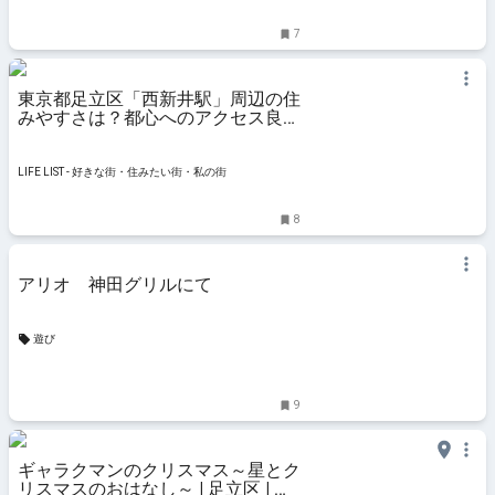
7
東京都足立区「西新井駅」周辺の住
みやすさは？都心へのアクセス良好
で自然が多いエリア - LIFE LIST - 好
きな街・住みたい街・私の街
LIFE LIST - 好きな街・住みたい街・私の街
8
アリオ 神田グリルにて
遊び
9
ギャラクマンのクリスマス～星とク
リスマスのおはなし～ | 足立区 | 子