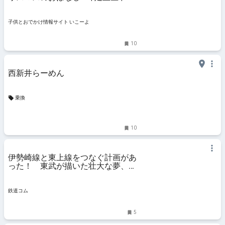
供とお出かけ情報「いこーよ」
子供とおでかけ情報サイト いこーよ
10
西新井らーめん
乗換
10
伊勢崎線と東上線をつなぐ計画があ
った！ 東武が描いた壮大な夢、そ
の「痕跡」とは - 鉄道コム
鉄道コム
5