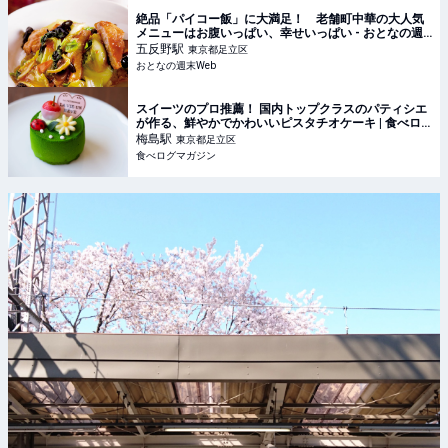
絶品「パイコー飯」に大満足！ 老舗町中華の大人気
メニューはお腹いっぱい、幸せいっぱい - おとなの週
末Web
五反野
駅
東京都足立区
おとなの週末Web
スイーツのプロ推薦！ 国内トップクラスのパティシエ
が作る、鮮やかでかわいいピスタチオケーキ | 食べロ
グマガジン
梅島
駅
東京都足立区
食べログマガジン