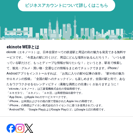
ビジネスアカウントについて詳しくはこちら
ekinote WEBとは
ekinote（エキノート）は、日本全国すべての鉄道駅と周辺の街の魅力を発見できる無料サ
ービスです。「今度あの駅に行くけど、周辺にどんな場所があるんだろう？」「いつも使
っている駅だけど、もっとディープな情報が知りたいな！」というとき、駅名で検索し
て、観光・グルメ・買い物・交通などの情報をまとめてチェックできます。iPhone /
Androidアプリをインストールすれば、「お気に入りの駅や記事の保存」「駅や街の魅力
やエキメシの投稿」「全国の駅へのチェックイン」も楽しめます。全国の駅と街で、あな
たをワクワクさせるセレンディピティ（素敵な偶然との出逢い）がありますように！
「ekinote／エキノート」は三菱電機株式会社の登録商標です。
「エキガタリ」「エキメシ」「エキ活」は商標登録出願中です。
「App Store」はApple Inc.のサービスマークです。
「iPhone」は米国およびその他の国で登録されたApple Inc.の商標です。
「iPhone」の商標はアイホン株式会社のライセンスに基づき使用されています。
「Android
TM
」「Google PlayおよびGoogle Playロゴ」はGoogle LLCの商標です。