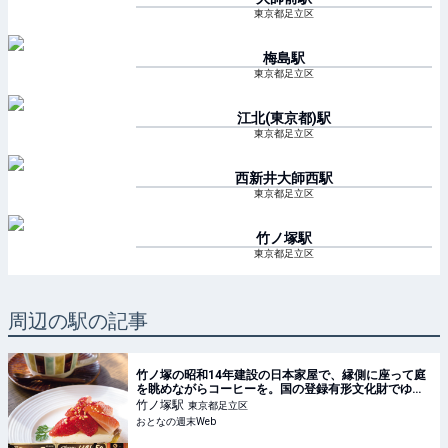
東京都足立区
梅島
駅
東京都足立区
江北(東京都)
駅
東京都足立区
西新井大師西
駅
東京都足立区
竹ノ塚
駅
東京都足立区
周辺の駅の記事
竹ノ塚の昭和14年建設の日本家屋で、縁側に座って庭
を眺めながらコーヒーを。国の登録有形文化財でゆる
りとひととき
竹ノ塚
駅
東京都足立区
おとなの週末Web