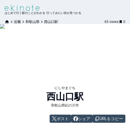
はじめて行く駅のことがわかる 行ってみたい街が見つかる
近畿
和歌山県
西山口駅
65
views
0
にしやまぐち
西山口
駅
和歌山県紀の川市
ポスト
シェア
URLをコピー