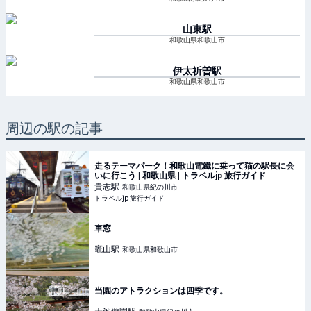
山東
駅
和歌山県和歌山市
伊太祈曽
駅
和歌山県和歌山市
周辺の駅の記事
走るテーマパーク！和歌山電鐵に乗って猫の駅長に会
いに行こう | 和歌山県 | トラベルjp 旅行ガイド
貴志
駅
和歌山県紀の川市
トラベルjp 旅行ガイド
車窓
竈山
駅
和歌山県和歌山市
当園のアトラクションは四季です。