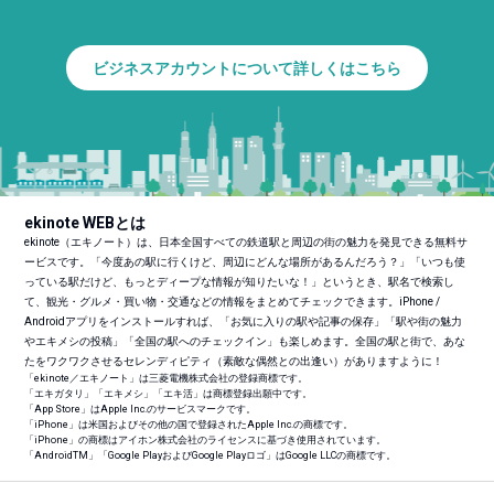
ビジネスアカウントについて詳しくはこちら
ekinote WEBとは
ekinote（エキノート）は、日本全国すべての鉄道駅と周辺の街の魅力を発見できる無料サ
ービスです。「今度あの駅に行くけど、周辺にどんな場所があるんだろう？」「いつも使
っている駅だけど、もっとディープな情報が知りたいな！」というとき、駅名で検索し
て、観光・グルメ・買い物・交通などの情報をまとめてチェックできます。iPhone /
Androidアプリをインストールすれば、「お気に入りの駅や記事の保存」「駅や街の魅力
やエキメシの投稿」「全国の駅へのチェックイン」も楽しめます。全国の駅と街で、あな
たをワクワクさせるセレンディピティ（素敵な偶然との出逢い）がありますように！
「ekinote／エキノート」は三菱電機株式会社の登録商標です。
「エキガタリ」「エキメシ」「エキ活」は商標登録出願中です。
「App Store」はApple Inc.のサービスマークです。
「iPhone」は米国およびその他の国で登録されたApple Inc.の商標です。
「iPhone」の商標はアイホン株式会社のライセンスに基づき使用されています。
「Android
TM
」「Google PlayおよびGoogle Playロゴ」はGoogle LLCの商標です。