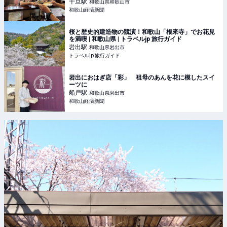
千旦
駅
和歌山県和歌山市
和歌山経済新聞
桜と歴史的建造物の競演！和歌山「根來寺」でお花見
を満喫 | 和歌山県 | トラベルjp 旅行ガイド
岩出
駅
和歌山県岩出市
トラベルjp 旅行ガイド
岩出におはぎ店「彩」 祖母のあんを花に模したスイ
ーツに
船戸
駅
和歌山県岩出市
和歌山経済新聞