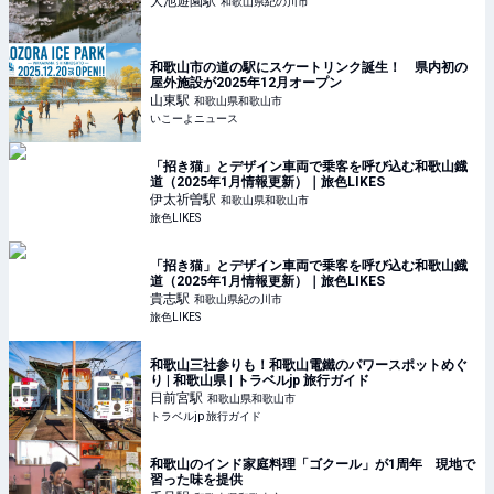
大池遊園
駅
和歌山県紀の川市
和歌山市の道の駅にスケートリンク誕生！ 県内初の
屋外施設が2025年12月オープン
山東
駅
和歌山県和歌山市
いこーよニュース
「招き猫」とデザイン車両で乗客を呼び込む和歌山鐡
道（2025年1月情報更新）｜旅色LIKES
伊太祈曽
駅
和歌山県和歌山市
旅色LIKES
「招き猫」とデザイン車両で乗客を呼び込む和歌山鐡
道（2025年1月情報更新）｜旅色LIKES
貴志
駅
和歌山県紀の川市
旅色LIKES
和歌山三社参りも！和歌山電鐵のパワースポットめぐ
り | 和歌山県 | トラベルjp 旅行ガイド
日前宮
駅
和歌山県和歌山市
トラベルjp 旅行ガイド
和歌山のインド家庭料理「ゴクール」が1周年 現地で
習った味を提供