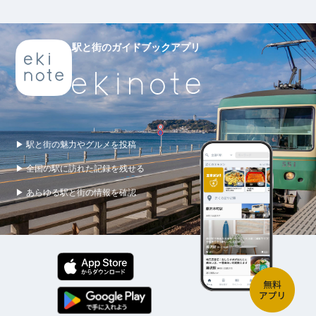
駅と街のガイドブックアプリ
▶ 駅と街の魅力やグルメを投稿
▶ 全国の駅に訪れた記録を残せる
▶ あらゆる駅と街の情報を確認