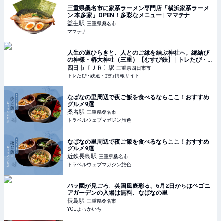
三重県桑名市に家系ラーメン専門店「横浜家系ラーメ
ン 本多家」OPEN！多彩なメニュー | ママテナ
益生
駅
三重県桑名市
ママテナ
人生の道ひらきと、人とのご縁を結ぶ神社へ。縁結び
の神様・椿大神社（三重）【むすび鉄】 | トレたび - 鉄
道・旅行情報サイト
四日市〔ＪＲ〕
駅
三重県四日市市
トレたび - 鉄道・旅行情報サイト
なばなの里周辺で夜ご飯を食べるならここ！おすすめ
グルメ9選
桑名
駅
三重県桑名市
トラベルウェブマガジン旅色
なばなの里周辺で夜ご飯を食べるならここ！おすすめ
グルメ9選
近鉄長島
駅
三重県桑名市
トラベルウェブマガジン旅色
バラ園が見ごろ、英国風庭彩る、6月2日からはベゴニ
アガーデンの入場は無料、なばなの里
長島
駅
三重県桑名市
YOUよっかいち