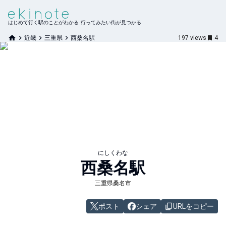
はじめて行く駅のことがわかる 行ってみたい街が見つかる
近畿
三重県
西桑名駅
197
views
4
にしくわな
西桑名
駅
三重県桑名市
ポスト
シェア
URLをコピー