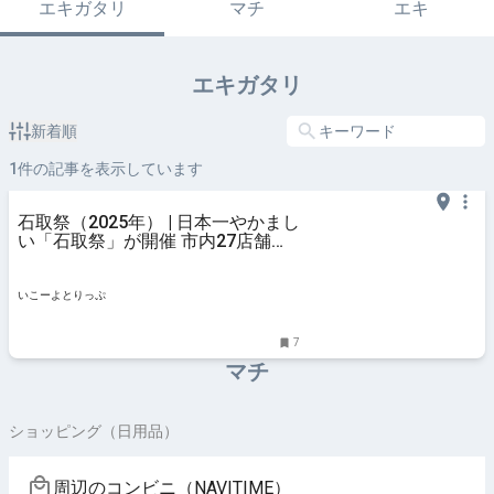
エキガタリ
マチ
エキ
エキガタリ
新着順
1
件の記事を表示しています
石取祭（2025年） | 日本一やかまし
い「石取祭」が開催 市内27店舗が
参加するかき氷街道も | 三重県桑名
市 | いこーよとりっぷ
いこーよとりっぷ
7
マチ
ショッピング（日用品）
周辺のコンビニ（NAVITIME）