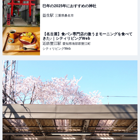
巳年の2025年におすすめの神社
益生
駅
三重県桑名市
【名古屋】食パン専門店の激うまモーニングを食べて
きた♪｜シティリビングWeb
近鉄蟹江
駅
愛知県海部郡蟹江町
シティリビングWeb