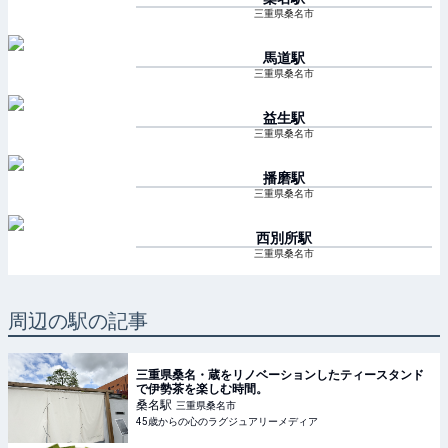
三重県桑名市
馬道
駅
三重県桑名市
益生
駅
三重県桑名市
播磨
駅
三重県桑名市
西別所
駅
三重県桑名市
周辺の駅の記事
三重県桑名・蔵をリノベーションしたティースタンド
で伊勢茶を楽しむ時間。
桑名
駅
三重県桑名市
45歳からの心のラグジュアリーメディア